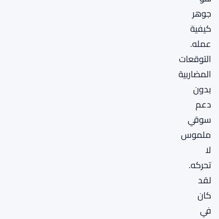
جوهر
كيفية
عمله.
التوقعات
المضاربية
بدون
دعم
سوقي
ملموس
لا
تحركه.
لقد
كان
في