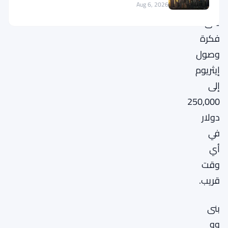
أساسًا
Aug 6, 2026
على
فكرة
وصول
إيثريوم
إلى
250,000
دولار
في
أي
وقت
قريب.
بنى
وو