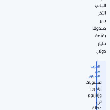
الجانب
الآخر
يدير
صندوقًا
بقيمة
مليار
دولار.
المزيد
من
السياق:
مستويات
بيتكوين
وإيثريوم
في
عطلة