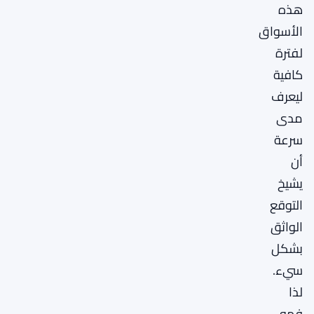
هذه
الأسواق
لفترة
كافية
ليعرف
مدى
سرعة
أن
يشيخ
التوقع
الواثق
بشكل
سيء.
لذا
فهو