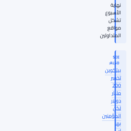
نهاية
الأسبوع
تشكل
مواقع
المتداولين
SEE
ALSO:
بيتكوين
تخسر
200
مليار
دولار
لكن
المؤمنين
بها
لا