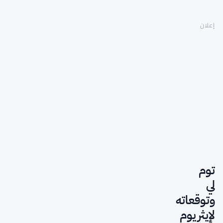
إعلان
توم
لي
وتوقعاته
لإيثريوم