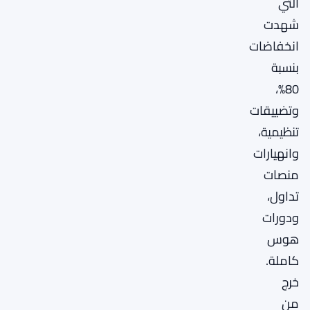
التي
شهدت
انخفاضات
بنسبة
80%،
وتضييقات
تنظيمية،
وانهيارات
منصات
تداول،
ودورات
هوس
كاملة.
خرج
من