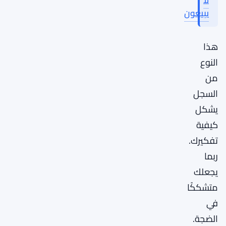
يبيعون
هذا
النوع
من
السجل
يشكل
كيفية
تفكيرك.
ربما
يجعلك
متشككًا
في
الضجة.