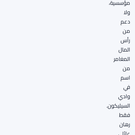
مؤسسية،
ولا
دعم
من
رأس
المال
المغامر
من
اسم
في
وادي
السيليكون.
فقط
رهان
عائلي