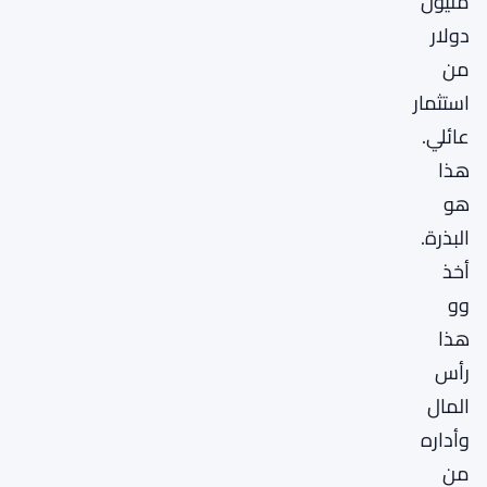
مليون
دولار
من
استثمار
عائلي.
هذا
هو
البذرة.
أخذ
وو
هذا
رأس
المال
وأداره
من