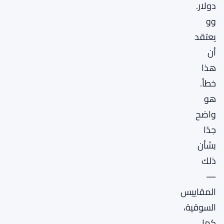
دولار.
وو
يعتقد
أن
هذا
خطأ.
هو
واضح
جدًا
بشأن
ذلك
—
المقاييس
السوقية،
كما