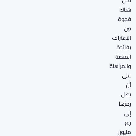
لكن
هناك
فجوة
بين
الاعتراف
بفائدة
المنصة
والمراهنة
على
أن
يصل
رمزها
إلى
ربع
مليون