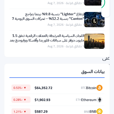
90
أصوات
1 دقائق قراءة · Aug 7, 2026
%
حقيقي
آخر تحديث 2 أشهر مضت
ارتفاع “Lighter” بنسبة 9.8% بينما يتراجع
“Canton” بنسبة 12.2% – تحركات السوق اليومية 7
أغسطس
1 دقائق قراءة · Aug 7, 2026
جيمس
وو
اللجان السياسية المرتبطة بالعملات الرقمية تنفق 1.5
مليون دولار على سباقات فلوريدا وألاسكا ووايومنغ بعد
لا
تعثر
1 دقائق قراءة · Aug 7, 2026
يراهن
على
الحياد.
بيانات السوق
الرئيس
التنفيذي
$64,352.72
Bitcoin
▼ -0.53%
BTC
لـ
DFG
$1,902.93
Ethereum
▼ -0.28%
ETH
—
$587.29
BNB
▼ -1.21%
BNB
صندوق