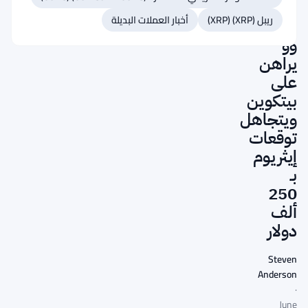
DFG
ريبل (XRP) (XRP)
أخبار العملات البديلة
جيمس
وو
يراهن
على
بيتكوين
ويتجاهل
توقعات
إيثريوم
بـ
250
ألف
دولار
Steven
Anderson
·
June