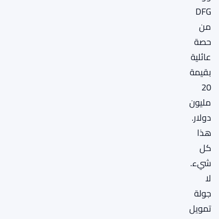
DFG
من
حصة
عائلية
بقيمة
20
مليون
دولار.
هذا
كل
شيء.
لا
جولة
تمويل