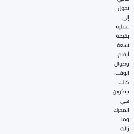
تحول
إلى
عملية
بقيمة
تسعة
أرقام.
وطوال
الوقت،
كانت
بيتكوين
هي
المحرك.
وما
زالت