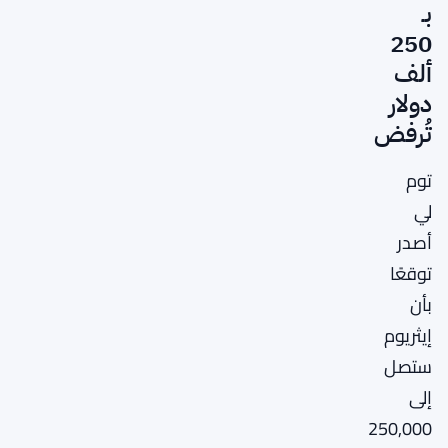
بـ
250
ألف
دولار
تُرفض
توم
لي
أصدر
توقعًا
بأن
إيثريوم
ستصل
إلى
250,000