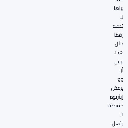
يراها،
لا
تدعم
رقمًا
مثل
هذا.
ليس
أن
وو
يرفض
إيثريوم
كمنصة.
لا
يفعل.