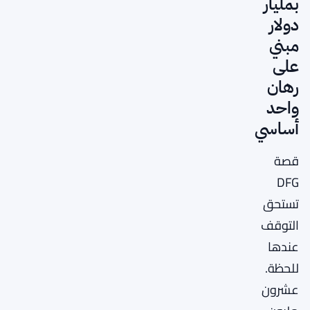
بمليار
دولار
مبني
على
رهان
واحد
أساسي
قصة
DFG
تستحق
التوقف
عندها
للحظة.
عشرون