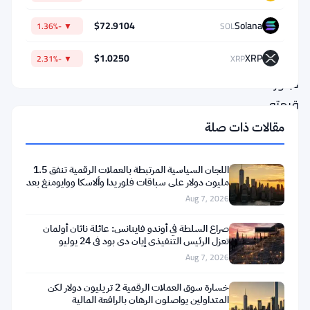
العملات
$72.9104
Solana
▼ -1.36%
SOL
الرقمية
$1.0250
XRP
▼ -2.31%
XRP
الذي
تجاوزت
قيمته
الآن
مقالات ذات صلة
مليار
دولار
اللجان السياسية المرتبطة بالعملات الرقمية تنفق 1.5
مليون دولار على سباقات فلوريدا وألاسكا ووايومنغ بعد
—
تعثر
Aug 7, 2026
يضخ
صراع السلطة في أوندو فاينانس: عائلة ناثان أولمان
المزيد
تعزل الرئيس التنفيذي إيان دي بود في 24 يوليو
في
Aug 7, 2026
بيتكوين
خسارة سوق العملات الرقمية 2 تريليون دولار لكن
ويضحك
المتداولين يواصلون الرهان بالرافعة المالية