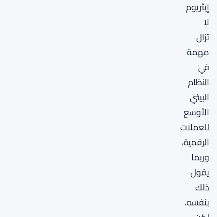
إيثريوم
لا
تزال
مهمة
في
النظام
البيئي
الأوسع
للعملات
الرقمية،
وربما
يقول
ذلك
بنفسه.