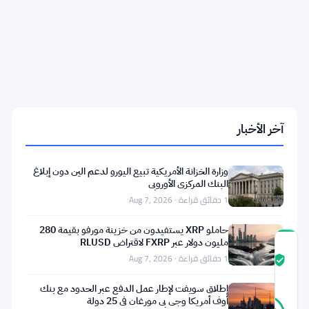
التنفيذي
لـ
DFG
جيمس
وو
يراهن
على
بيتكوين
ويتجاهل
آخر الأخبار
توقعات
إيثريوم
بـ
250
وزارة الخزانة الأمريكية تبيع اليورو لدعم الين دون إبلاغ
ألف
البنك المركزي الأوروبي
دولار
1 دقائق قراءة · Aug 7, 2026
حاملو XRP يستفيدون من خزينة مورفو بقيمة 280
مليون دولار عبر FXRP لاقتراض RLUSD
درجة
1 دقائق قراءة · Aug 7, 2026
ثقة
موثّق
المجتمع
إطلاق سويفت لإطار عمل الدفع عبر الحدود مع بنك
21
أوف أمريكا وجي بي مورغان في 25 دولة
موثّق