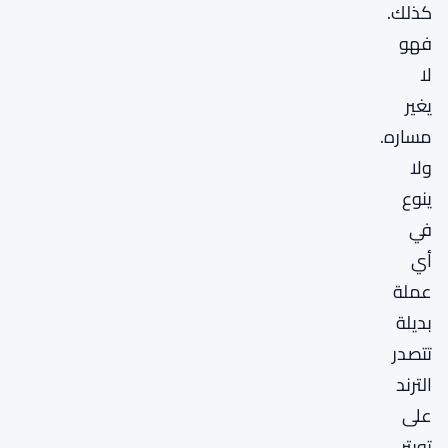
كذلك.
فهو
لا
يغير
مساره.
ولا
ينوع
في
أي
عملة
بديلة
تتصدر
الترند
على
تويتر