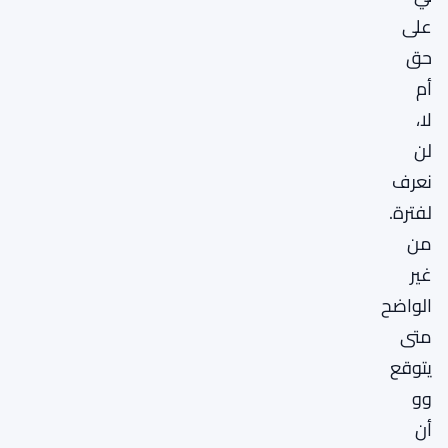
على
حق
أم
لا،
لن
نعرف
لفترة.
من
غير
الواضح
متى
يتوقع
وو
أن