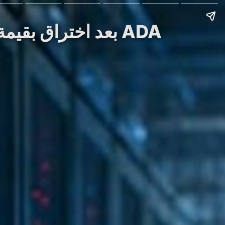
Story: إغلاق SecondFi بعد اختراق بقيمة 2.4 مليون دولار يسرق 16 مليون ADA