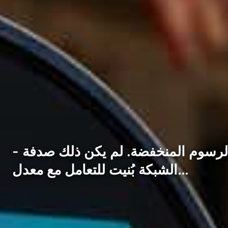
والرسوم المنخفضة. لم يكن ذلك صدفة -
الشبكة بُنيت للتعامل مع معدل…