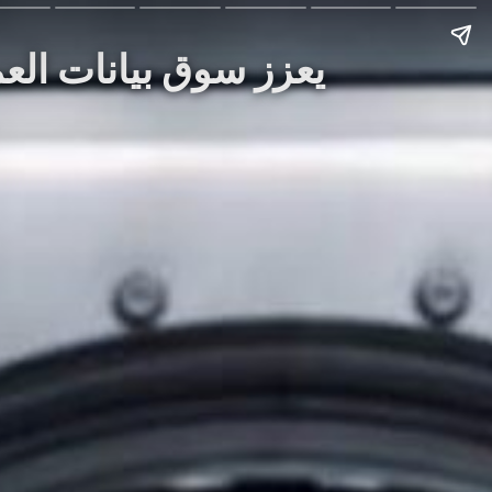
Story: استحواذ Blockworks على Messari يعزز 