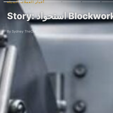
أخبار العملات البديلة
By Sydney TheCMO