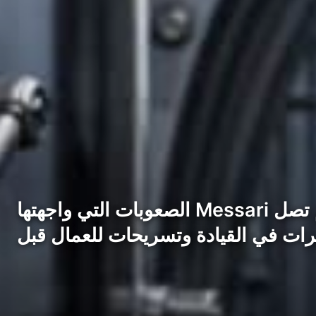
الصعوبات التي واجهتها Messari قبل الصفقة. لم تصل Messari إلى هذه الصفقة من موقع قوة واضح. مرت الشركة