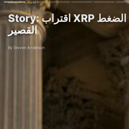
أخبار العملات البديلة
Story: اقتراب XRP من دولار واحد مع ارتفاع الفائدة المفتوحة يثير حديثًا عن الضغط
القصير
By Steven Anderson