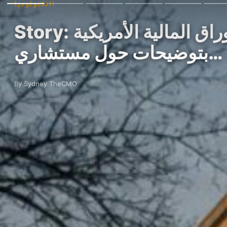
التكنولوجيا
Story: الديمقراطيون في مجلس النواب يطالبون هيئة الأوراق المالية الأمريكية
بتوضيحات حول مستشاري…
By Sydney TheCMO