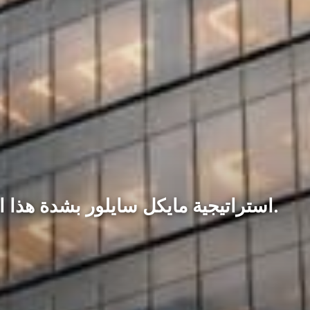
ما الذي حدث. هاجم براد جارلينجهاوس، الرئيس التنفيذي لشركة Ripple، استراتيجية مايكل سايلور بشدة هذا الأسبوع.