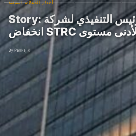
أخبار العملات البديلة
Story: الرئيس التنفيذي لشركة Ripple ينتقد نموذج الأسهم المفضلة لـStrategy مع
نخفاض STRC لأدنى مستوى
By Pankaj K