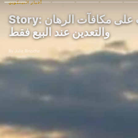
أخبار البيتكوين
Story: اللوبي الرقمي يضغط على الكونغرس لفرض ضرائب على مكافآت الرهان
والتعدين عند البيع فقط
By Julie Binoche