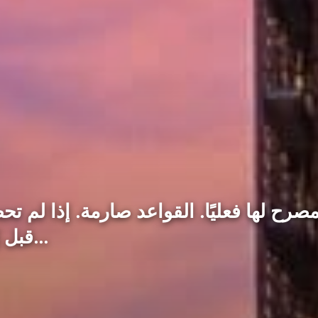
مصرح لها فعليًا. القواعد صارمة. إذا لم
بموجب MiCA قبل إغلاق نافذة الانتقال، فلا…