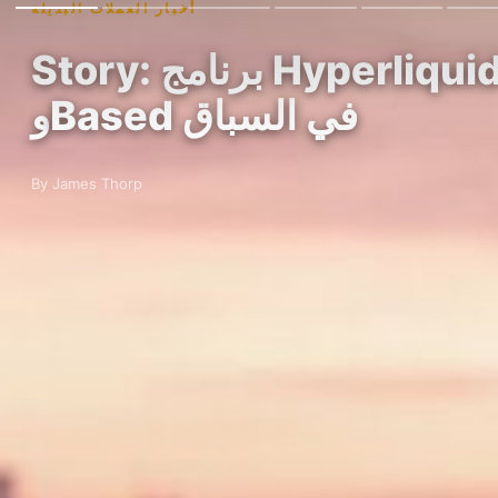
أخبار العملات البديلة
Story: برنامج Hyperliquid Builder يتجاوز 64 مليون دولار مع تقدم Phantom
وBased في السباق
By James Thorp