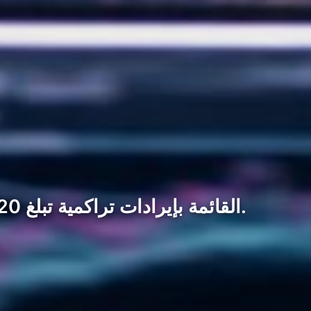
Phantom تتصدر وBased تقترب. وفقًا لتحليل CoinGecko، تتصدر Phantom القائمة بإيرادات تراكمية تبلغ 20.