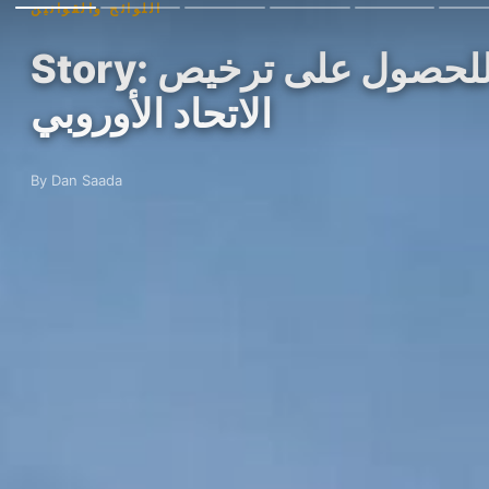
اللوائح والقوانين
Story: بينانس تتهم التدخل السياسي بعرقلة طلبها للحصول على ترخيص mica في
الاتحاد الأوروبي
By Dan Saada