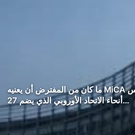
ما كان من المفترض أن يعنيه MiCA لبينانس. MiCA مهم جدًا لأي منصة تداول ترغب في العمل بشكل قانوني في جميع
أنحاء الاتحاد الأوروبي الذي يضم 27…