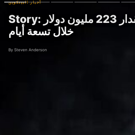
أخبار البيتكوين
Story: تدفقات صناديق بيتكوين المتداولة في البورصة تنخفض بمقدار 223 مليون دولار
خلال تسعة أيام
By Steven Anderson