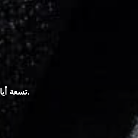
تسعة أيام من السحب المتواصل. تسعة أيام متتالية من التدفقات الخارجة هي فترة طويلة.