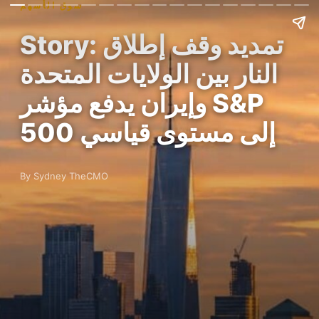
سوق الأسهم
Story: تمديد وقف إطلاق
النار بين الولايات المتحدة
وإيران يدفع مؤشر S&P
500 إلى مستوى قياسي
By Sydney TheCMO