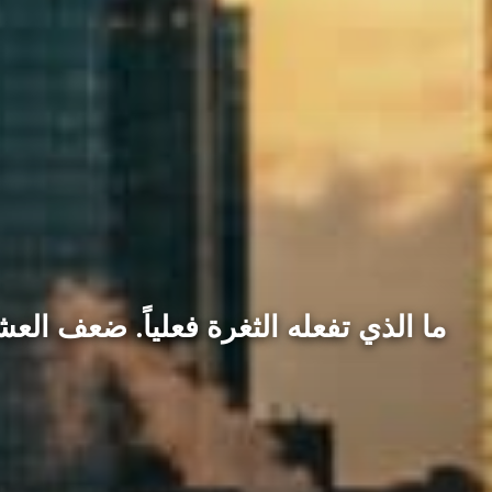
ما الذي تفعله الثغرة فعلياً. ضعف الع