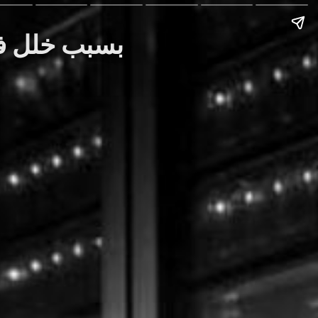
Story: خسارة هينكال لـ $20k