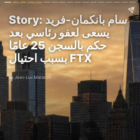
منصات التداول
Story: سام بانكمان-فريد
يسعى لعفو رئاسي بعد
حكم بالسجن 25 عامًا
بسبب احتيال FTX
By Jean-Luc Maracon