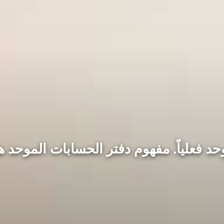
 فعلياً. مفهوم دفتر الحسابات الموحد هو ع