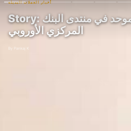
أخبار العملات البديلة
Story: محافظ بنك كوريا يدعم السندات المرمزة ونظام دفتر موحد في منتدى البنك
المركزي الأوروبي
By Pankaj K