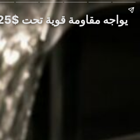
Story: XRP يواجه مقاومة قوية تحت $1.25 بينما المحللون يترقبون اختبار اختراق $1.51