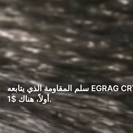
سلم المقاومة الذي يتابعه EGRAG CRYPTO. المستويات التي حددها EGRAG CRYPTO محددة وتستحق المعرفة.
أولاً، هناك $1.