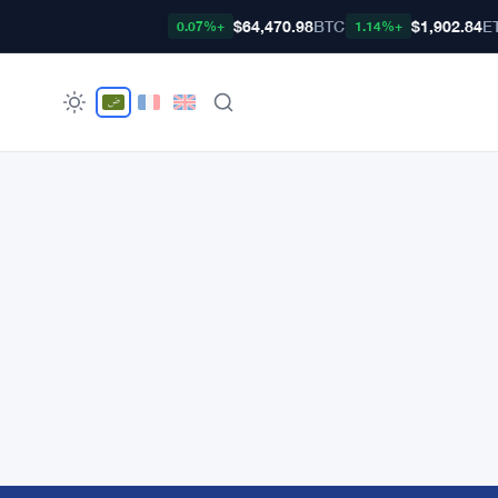
$64,470.98
BTC
$1,902.84
E
+0.07%
+1.14%