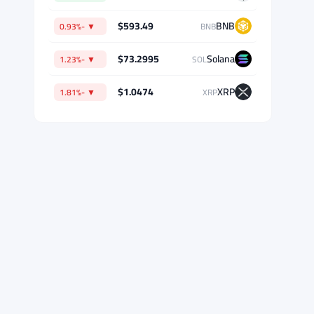
بيانات السوق
$64,470.98
Bitcoin
▲ +0.07%
BTC
$1,902.84
Ethereum
▲ +1.14%
ETH
$593.49
BNB
▼ -0.93%
BNB
$73.2995
Solana
▼ -1.23%
SOL
$1.0474
XRP
▼ -1.81%
XRP