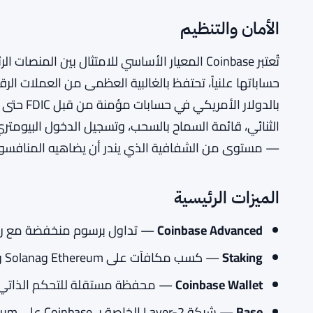
الأمان والتنظيم
تُعتبر Coinbase المعيار الأساسي للامتثال بين ا
حساباتها علنياً، تحتفظ بالغالبية العظمى من العملات الر
بالدولار ا
— مستوى من الشفافية الذي يندر أن يضاهيه المنافسو
الميزات الرئيسية
Coinbase Advanced
— تداول برسوم منخفضة مع رسوم
Staking
— كسب مكافآت على Ethereum وSolana وأصول أخرى.
Coinbase Wallet
— محفظة مستقلة للتحكم الذاتي لديف
Base
— شبكة Layer-2 الخاصة بـ Coinbase على Ethereum.