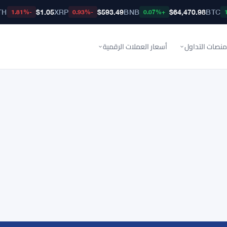
TH
$1.05
XRP
$593.49
BNB
$64,470.98
BTC
-1.81%
-0.93%
+0.07%
منصات التداول
أسعار العملات الرقمية