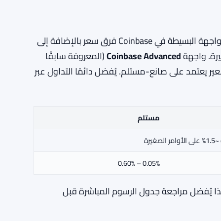
تُعد الرسوم أبرز نقاط الضعف في Coinbase. حيث تطبق الواجهة البسيطة في Coinbase فرق سعر بالإضافة إلى
Coinbase Advanced
(المعروفة سابقًا
 نموذج تسعير يعتمد على صانع-مستلم. يُفضل دائمًا التداول عبر
مستلم
يرة
0.05% – 0.60%
ول في 30 يومًا وقد تتغير؛ لذا يُفضل مراجعة جدول الرسوم المباشرة قبل