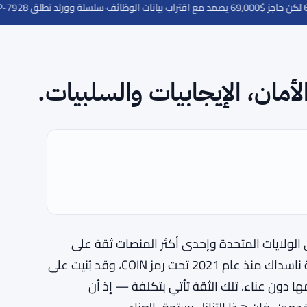
·
سلسلة وورلد تطلق EIP-7928 على الشبكة الرئيسية للطبقة الثانية، تستهدف 1 جيجاغاز في الثانية
 الولايات المتحدة وإحدى أكثر المنصات ثقة على
مستوى العالم. تأسست في عام 2012 وأُدرجت في بورصة ناسداك منذ عام 2021 تحت رمز COIN، وقد بُنيت على
 دون عناء. تلك الثقة تأتي بتكلفة — إذ أن