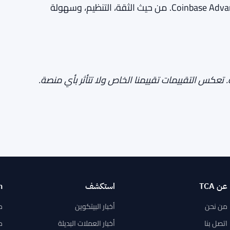
ضعفها الرئيسية، ولكن يمكن تجنبها بشكل كبير عبر Coinbase Advanced. من حيث الثقة، التنظيم، وسهولة
ستقلاليتها التحريرية. تعكس التقييمات تقييمنا الخاص ولا تتأثر بأي منصة.
عن TCA
استكشف
n
من نحن
أخبار البيتكوين
م
اتصل بنا
أخبار العملات البديلة
م