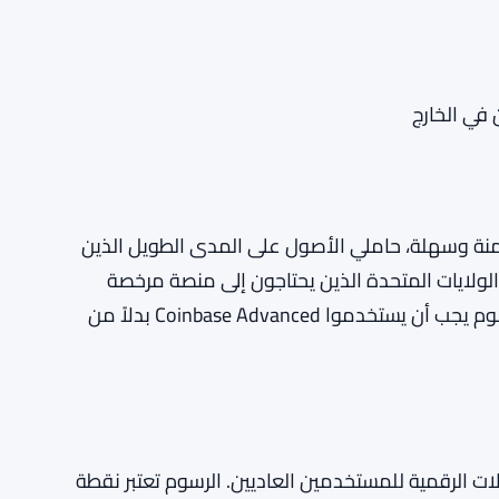
في الخارج
عن منصة آمنة وسهلة، حاملي الأصول على المدى الطويل الذين
لولايات المتحدة الذين يحتاجون إلى منصة مرخصة
بالكامل. المتداولون النشطون الذين يبحثون عن أقل الرسوم يجب أن يستخدموا Coinbase Advanced بدلاً من
لى العملات الرقمية للمستخدمين العاديين. الرسوم تعتبر نقطة