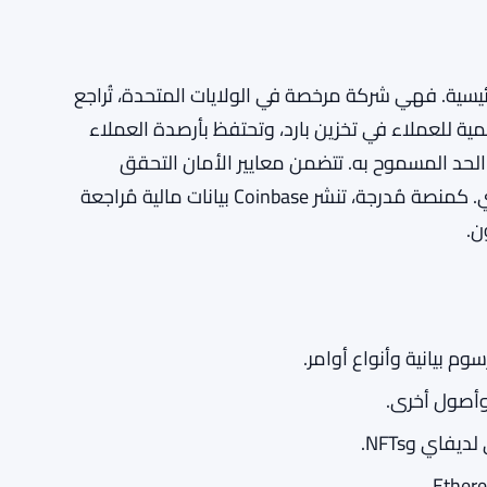
لمنصات الرئيسية. فهي شركة مرخصة في الولايات المتحدة، تُراجع
قمية للعملاء في تخزين بارد، وتحتفظ بأرصدة العملاء
لأمريكي في حسابات مؤمنة من قبل FDIC حتى الحد المسموح به. تتضمن معايير الأمان التحقق
الثنائي، قائمة السماح بالسحب، وتسجيل الدخول البيومتري. كمنصة مُدرجة، تنشر Coinbase بيانات مالية مُراجعة
ن.
 بيانية وأنواع أوامر.
اي وNFTs.