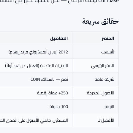
Coinbase ليست الأرخص — لكن بالنسبة لكثير من المستخدمين، فإن هذا التنازل يستحق العناء.
حقائق سريعة
العنصر
التفاصيل
تأسست
2012 (بريان أرمسترونج، فريد إرسام)
المقر الرئيسي
الولايات المتحدة (العمل عن بُعد أولاً)
شركة عامة
نعم — ناسداك: COIN
الأصول المدرجة
250+ عملة رقمية
التوفر
100+ دولة
الأفضل لـ
المبتدئين، حاملي الأصول على المدى الط