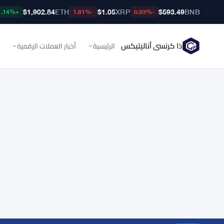
$1,902.84
ETH
$1.05
XRP
$593.49
BNB
+1.14%
-1.81%
-0.93%
ذا كرنسي أناليتيكس
الرئيسية
أخبار العملات الرقمية