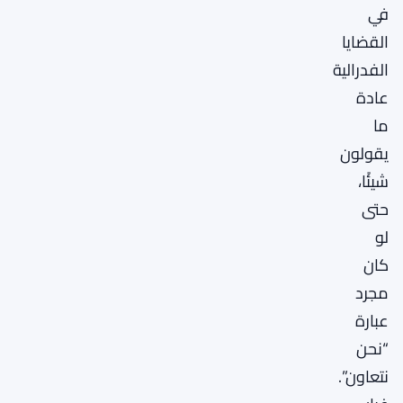
في
القضايا
الفدرالية
عادة
ما
يقولون
شيئًا،
حتى
لو
كان
مجرد
عبارة
“نحن
نتعاون”.