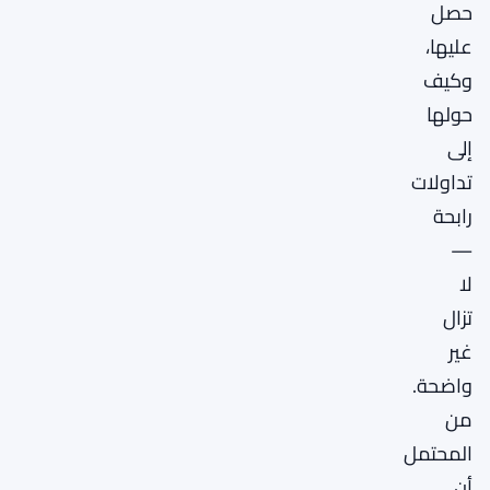
حصل
عليها،
وكيف
حولها
إلى
تداولات
رابحة
—
لا
تزال
غير
واضحة.
من
المحتمل
أن