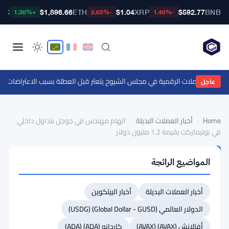
BTC
$1,896.66
ETH
$1.04
XRP
$592.77
BNB
+1.30%
-2.65%
-1.40%
انون العملات الرقمية في مجلس الشيوخ يتعثر قبل العطلة بسبب الاعتراضات ال
عاجل
Home
›
أخبار العملات البديلة
›
اتهام مهندس في جوجل بتداول داخلي
في بوليماركت بقيمة 1.2 مليون دولار
أخبار
المواضيع الرائجة
العملات
البديلة
اتهام
أخبار العملات البديلة
أخبار البيتكوين
مهندس
الدولار العالمي (Global Dollar - GUSD) (USDG)
في
أفالانش (AVAX) (AVAX)
كاردانو (ADA) (ADA)