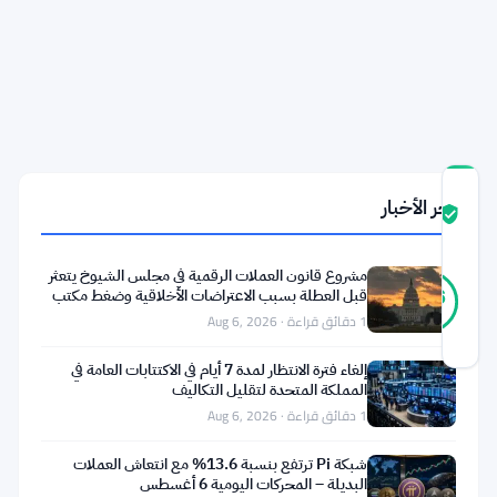
في
بوليماركت
بقيمة
1.2
مليون
دولار
درجة
آخر الأخبار
ثقة
موثّق
المجتمع
مشروع قانون العملات الرقمية في مجلس الشيوخ يتعثر
25
موثّق
قبل العطلة بسبب الاعتراضات الأخلاقية وضغط مكتب
96
أصوات
%
التحقيقات
1 دقائق قراءة · Aug 6, 2026
حقيقي
آخر تحديث 2 أشهر مضت
إلغاء فترة الانتظار لمدة 7 أيام في الاكتتابات العامة في
المملكة المتحدة لتقليل التكاليف
يواجه
1 دقائق قراءة · Aug 6, 2026
ميشيل
شبكة Pi ترتفع بنسبة 13.6% مع انتعاش العملات
سبانيولو،
البديلة – المحركات اليومية 6 أغسطس