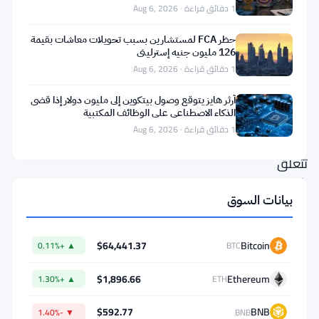
مهندس
1 دقائق قراءة · Aug 6, 2026
برمجيات
حظر FCA لمستشارين بسبب تحويلات معاشات بقيمة
في
126 مليون جنيه إسترليني
1 دقائق قراءة · Aug 6, 2026
جوجل،
الآن
آرثر هايز يتوقع وصول بيتكوين إلى مليون دولار إذا قضى
الذكاء الاصطناعي على الوظائف المكتبية
اتهامات
1 دقائق قراءة · Aug 6, 2026
فدرالية
تتعلق
بأرباح
بيانات السوق
مزعومة
تبلغ
$64,441.37
Bitcoin
▲ +0.11%
BTC
1.2
مليون
$1,896.66
Ethereum
▲ +1.30%
ETH
دولار
$592.77
BNB
▼ -1.40%
BNB
من