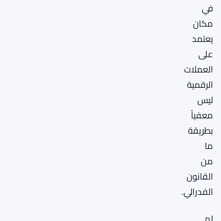
في
مكان
يعتمد
على
العملات
الرقمية
ليس
معفياً
بطريقة
ما
من
القانون
الفدرالي.
لم