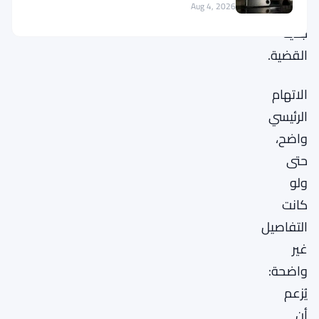
Aug 4, 2026
مدى
جدية
القضية.
الاتهام
الرئيسي
واضح،
حتى
ولو
كانت
التفاصيل
غير
واضحة:
يُزعم
أن