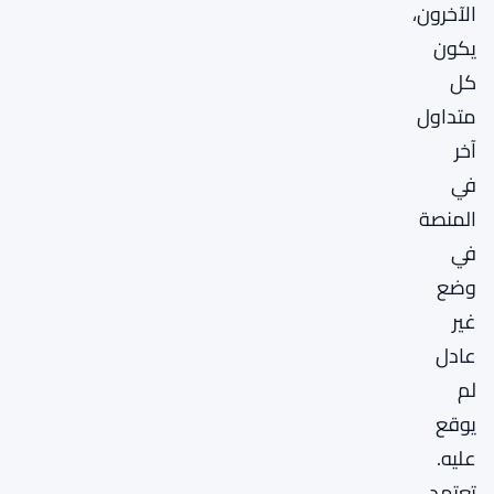
الآخرون،
يكون
كل
متداول
آخر
في
المنصة
في
وضع
غير
عادل
لم
يوقع
عليه.
تعتمد