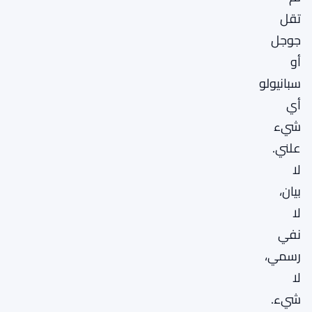
تقل
جوجل
أو
سبانيولو
أي
شيء
علني.
لا
بيان،
لا
نفي
رسمي،
لا
شيء.