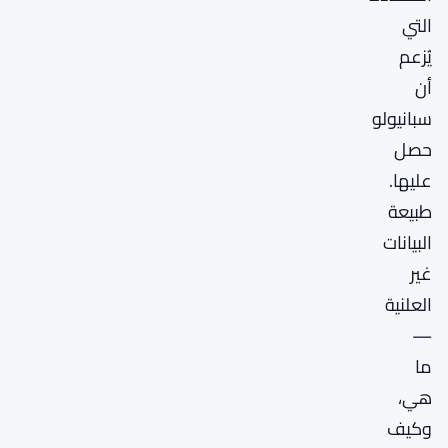
التي
يُزعم
أن
سبانيولو
حصل
عليها.
طبيعة
البيانات
غير
العلنية
—
ما
هي،
وكيف