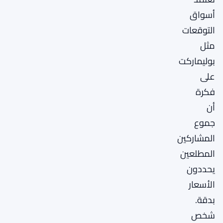
أسواق
التوقعات
مثل
بوليماركت
على
فكرة
أن
جموع
المشاركين
المطلعين
يحددون
الأسعار
بدقة.
شخص