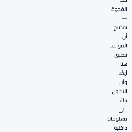
الفجوة
—
توضيح
أن
القواعد
تنطبق
هنا
أيضًا،
وأن
التداول
بناءً
على
معلومات
داخلية