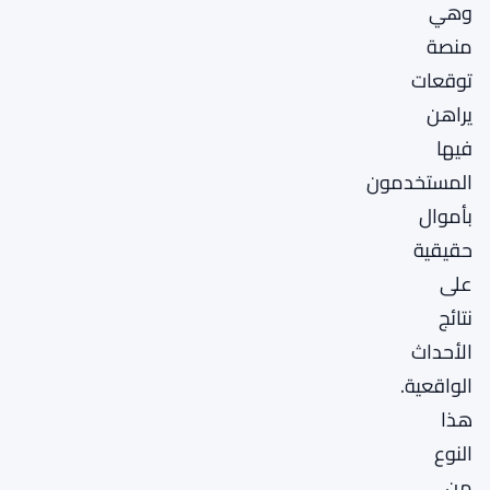
وهي
منصة
توقعات
يراهن
فيها
المستخدمون
بأموال
حقيقية
على
نتائج
الأحداث
الواقعية.
هذا
النوع
من