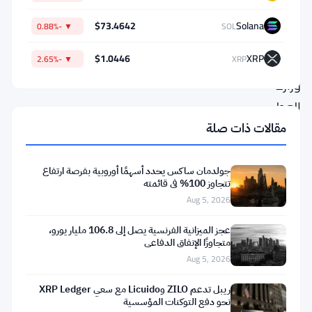
تداولات
$73.4642
Solana
▼ -0.88%
SOL
في
$1.0446
XRP
▼ -2.65%
XRP
بوليماركت.
وزارة
العدل
وهيئة
مقالات ذات صلة
تداول
السلع
جولدمان ساكس يحدد أسهمًا أوروبية بفرصة ارتفاع
تتجاوز 100% في قائمته
الآجلة
Aug 5, 2026
تلاحقانه
عجز الميزانية الفرنسية يصل إلى 106.8 مليار يورو،
معًا،
متجاوزًا الإنفاق الدفاعي
وهو
Aug 5, 2026
ما
ريبل تدعم ZILO وLicuido مع سعي XRP Ledger
يعكس
نحو دفع التوكنات المؤسسية