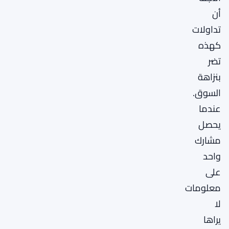
أن
تداولات
كهذه
تضر
بنزاهة
السوق.
عندما
يحصل
مشارك
واحد
على
معلومات
لا
يراها