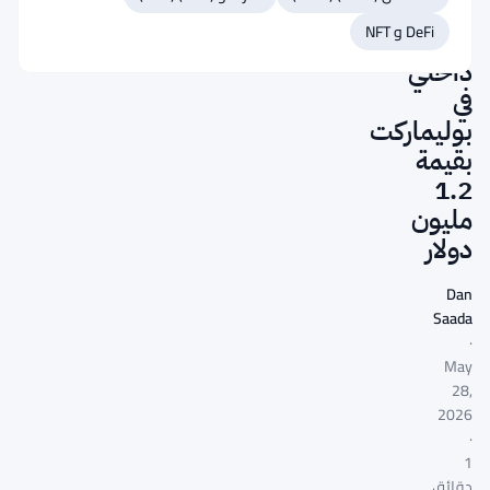
جوجل
DeFi و NFT
بتداول
داخلي
في
بوليماركت
بقيمة
1.2
مليون
دولار
Dan
Saada
·
May
28,
2026
·
1
دقائق