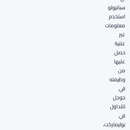
سبانيولو
استخدم
معلومات
غير
علنية
حصل
عليها
من
وظيفته
في
جوجل
للتداول
في
بوليماركت،