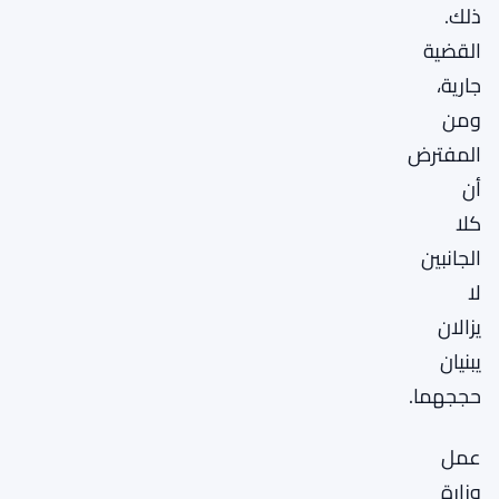
ذلك.
القضية
جارية،
ومن
المفترض
أن
كلا
الجانبين
لا
يزالان
يبنيان
حججهما.
عمل
وزارة