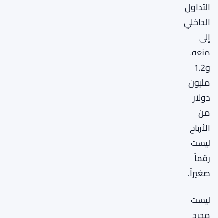
التداول
الداخلي
إلى
منعه.
و1.2
مليون
دولار
من
الأرباح
ليست
رقماً
صغيراً.
ليست
مجرد