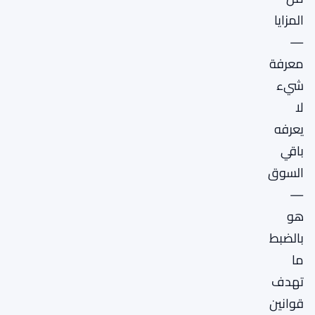
المزايا
—
معرفة
شيء
لا
يعرفه
باقي
السوق
—
هو
بالضبط
ما
تهدف
قوانين