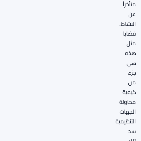
متأخراً
عن
النشاط.
قضايا
مثل
هذه
هي
جزء
من
كيفية
محاولة
الجهات
التنظيمية
سد
تلك