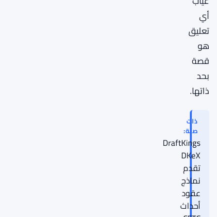
غياب
أي
تعليق
هو
قصة
بحد
ذاتها.
ذات
صلة:
DraftKings
DKeX
تقدم
نماذج
عقود
أحداث