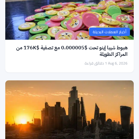
أخبار العملات البديلة
هبوط شيبا إينو تحت $0.000005 مع تصفية $176K من
المراكز الطويلة
Aug 6, 2026
·
1 دقائق قراءة