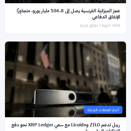
عجز الميزانية الفرنسية يصل إلى 106.8 مليار يورو، متجاوزًا
الإنفاق الدفاعي
Aug 5, 2026
·
1 دقائق قراءة
أخبار العملات البديلة
ريبل تدعم ZILO وLicuido مع سعي XRP Ledger نحو دفع