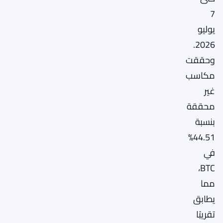
7
يوليو
2026.
وحققت
مكاسب
غير
محققة
بنسبة
44.51%
في
BTC،
مما
يطابق
تقريبًا