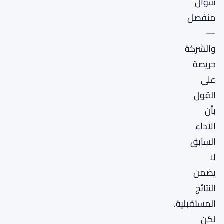
سؤال
منفصل
—
والشركة
حريصة
على
القول
بأن
الأداء
السابق
لا
يضمن
النتائج
المستقبلية.
لكن