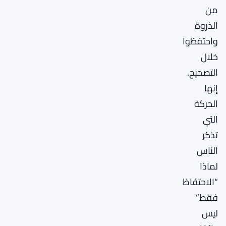
من
الذروة
واحتفظوا
خلال
التصحيح.
إنها
الحركة
التي
تذكر
الناس
لماذا
“الاحتفاظ
فقط”
ليس