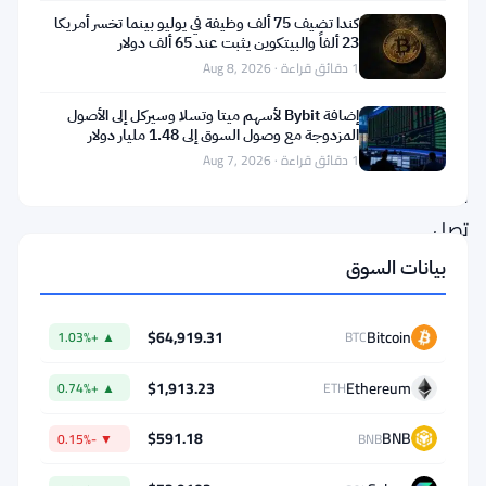
بالذكاء
كندا تضيف 75 ألف وظيفة في يوليو بينما تخسر أمريكا
23 ألفاً والبيتكوين يثبت عند 65 ألف دولار
الاصطناعي
1 دقائق قراءة · Aug 8, 2026
حقق
إضافة Bybit لأسهم ميتا وتسلا وسيركل إلى الأصول
مكاسب
المزدوجة مع وصول السوق إلى 1.48 مليار دولار
غير
1 دقائق قراءة · Aug 7, 2026
محققة
تصل
إلى
بيانات السوق
44.51%
في
$64,919.31
Bitcoin
▲ +1.03%
BTC
بيتكوين
$1,913.23
Ethereum
▲ +0.74%
ETH
)
BTC
(
خلال
$591.18
BNB
▼ -0.15%
BNB
العام