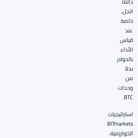
دائمًا
الحل،
خاصة
عند
قياس
الأداء
بالدولار
بدلاً
من
وحدات
BTC.
استراتيجيات
BITmarkets
الخوارزمية،