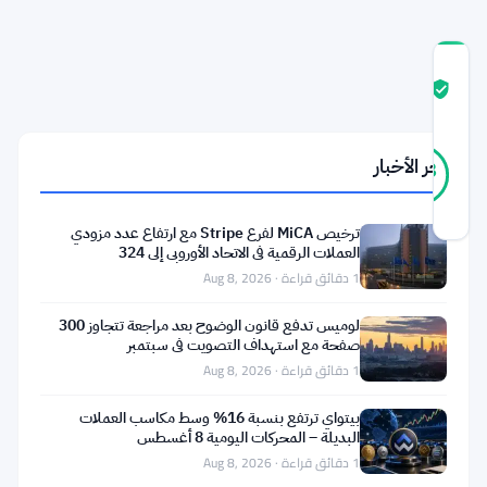
درجة
ثقة
موثّق
المجتمع
14
موثّق
آخر الأخبار
93
أصوات
%
حقيقي
آخر تحديث 2 أشهر مضت
ترخيص MiCA لفرع Stripe مع ارتفاع عدد مزودي
العملات الرقمية في الاتحاد الأوروبي إلى 324
تقول
1 دقائق قراءة · Aug 8, 2026
BITmarkets
لوميس تدفع قانون الوضوح بعد مراجعة تتجاوز 300
إن
صفحة مع استهداف التصويت في سبتمبر
1 دقائق قراءة · Aug 8, 2026
برنامج
إدارة
بيتواي ترتفع بنسبة 16% وسط مكاسب العملات
البديلة – المحركات اليومية 8 أغسطس
الثروات
1 دقائق قراءة · Aug 8, 2026
المدعوم