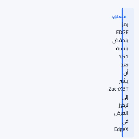
متعلق:
رمز
EDGE
ينخفض
بنسبة
51%
بعد
أن
يشير
ZachXBT
إلى
تركيز
العرض
في
EdgeX