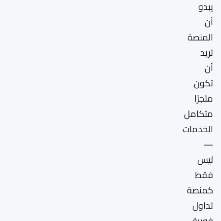
يبدو
أن
المنصة
تريد
أن
تكون
متجرًا
متكامل
الخدمات
—
ليس
فقط
كمنصة
تداول
فورية