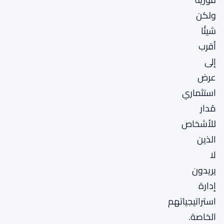
ولكن
شيئًا
أقرب
إلى
عرض
استثماري
مُدار
للأشخاص
الذين
لا
يريدون
إدارة
استراتيجياتهم
الخاصة.