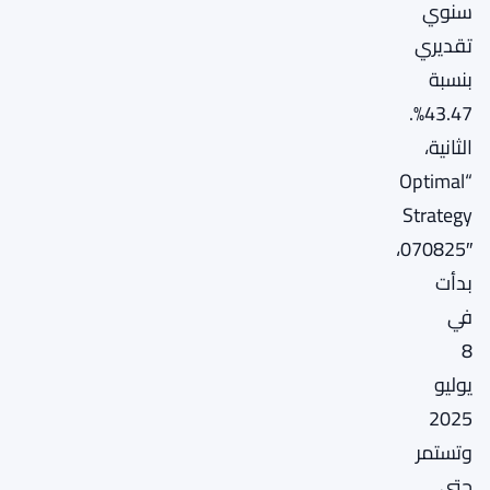
سنوي
تقديري
بنسبة
43.47%.
الثانية،
“Optimal
Strategy
070825″،
بدأت
في
8
يوليو
2025
وتستمر
حتى