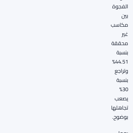
الفجوة
بين
مكاسب
غير
محققة
بنسبة
44.51%
وتراجع
بنسبة
30%
يصعب
تجاهلها
بوضوح.