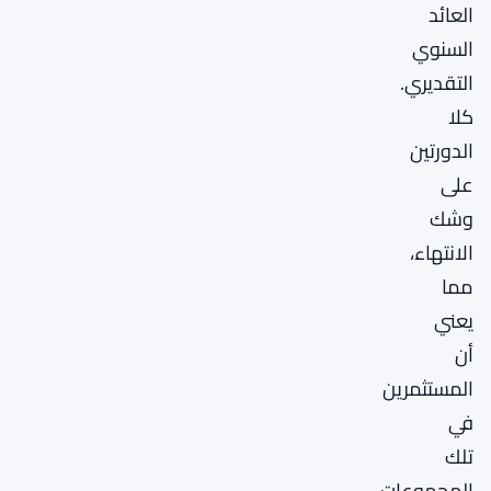
العائد
السنوي
التقديري.
كلا
الدورتين
على
وشك
الانتهاء،
مما
يعني
أن
المستثمرين
في
تلك
المجموعات