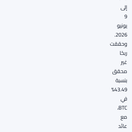
إلى
9
يونيو
2026.
وحققت
ربحًا
غير
محقق
بنسبة
43.49%
في
BTC،
مع
عائد