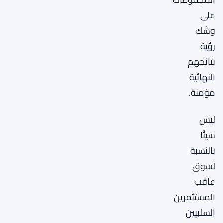
على
وشك
رؤية
نتائجهم
النهائية
مؤمنة.
ليس
سيئًا
بالنسبة
لسوق
عاقب
المستثمرين
السلبيين