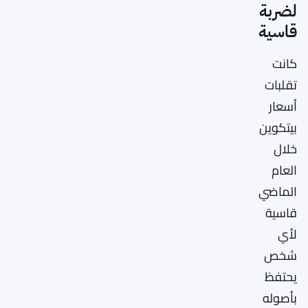
لضربة
قاسية
كانت
تقلبات
أسعار
بيتكوين
خلال
العام
الماضي
قاسية
لأي
شخص
يحتفظ
بأصوله