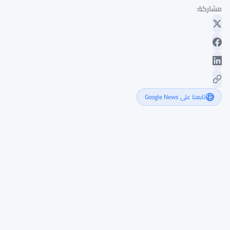
مشاركة:
تابعنا على Google News
بيت
ماركتس
تحقق
مكاسب
بيتكوين
بنسبة
44.51%
بفضل
الذكاء
الاصطناعي