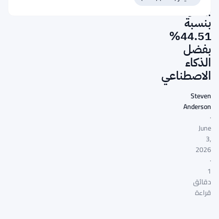
بيتكوين
بنسبة
44.51%
بفضل
الذكاء
الاصطناعي
Steven
Anderson
·
June
3,
2026
·
1
دقائق
قراءة