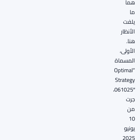
هما
ما
يلفت
الأنظار
هنا.
الأولى،
المسماة
“Optimal
Strategy
061025″،
جرت
من
10
يونيو
2025