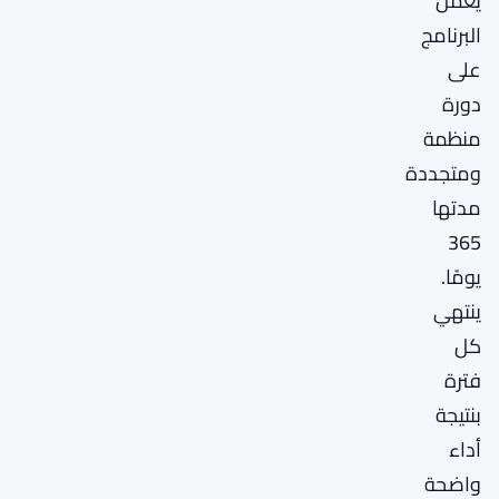
يعمل
البرنامج
على
دورة
منظمة
ومتجددة
مدتها
365
يومًا.
ينتهي
كل
فترة
بنتيجة
أداء
واضحة