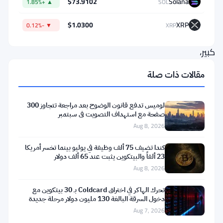
$73.9102
Solana
▲ +1.85%
SOL
الماضي.
هذا
$1.0300
XRP
▼ -0.12%
XRP
رقم
كبير،
وقد
مقالات ذات صلة
تحقق
بينما
لوميس تدفع قانون الوضوح بعد مراجعة تتجاوز 300
شاهد
صفحة مع استهداف التصويت في سبتمبر
Aug 8, 2026
المستثمرون
السلبيون
كندا تضيف 75 ألف وظيفة في يوليو بينما تخسر أمريكا
23 ألفاً والبيتكوين يثبت عند 65 ألف دولار
محافظهم
Aug 8, 2026
تنزف
بنحو
تحرك الهاكر في اختراق Coldcard بـ 30 بيتكوين مع
دخول السرقة البالغة 130 مليون دولار مرحلة جديدة
30%
Aug 7, 2026
من