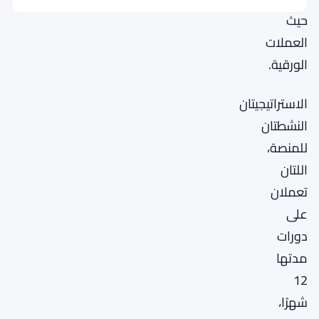
حيث
العملات
الورقية.
الاستراتيجيتان
النشطتان
للمنصة،
اللتان
تعملان
على
دورات
مدتها
12
شهرًا،