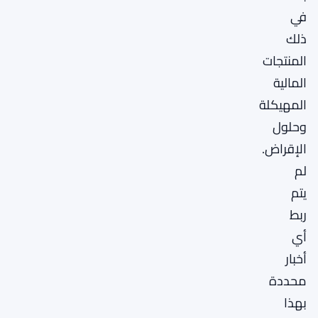
في
ذلك
المنتجات
المالية
المهيكلة
وحلول
الإقراض.
لم
يتم
ربط
أي
أخبار
محددة
بهذا