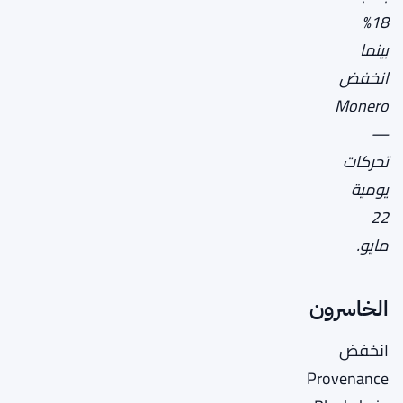
18%
بينما
انخفض
Monero
—
تحركات
يومية
22
مايو.
الخاسرون
انخفض
Provenance