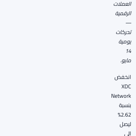
العملات
الرقمية
—
تحركات
يومية
14
مايو.
انخفض
XDC
Network
بنسبة
2.62%
ليصل
إلى