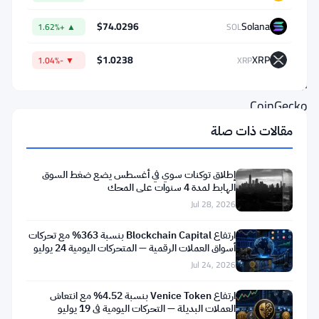
قائمة
$74.0296
Solana
▲ +1.62%
SOL
الرابحين
وفقًا
$1.0238
XRP
▼ -1.04%
XRP
لبيانات
CoinGecko.
يُعرف
مقالات ذات صلة
المشروع
بمنصة
إطلاق توكنات سوي في أغسطس يضع ضغط السوق
الهابط لمدة 4 سنوات على المحك
البلوكشين
Jul 28, 2026
القابلة
للتوسع
ارتفاع Blockchain Capital بنسبة 363% مع تحركات
أسواق العملات الرقمية — المتحركات اليومية 24 يوليو
المصممة
Jul 24, 2026
لتحسين
ارتفاع Venice Token بنسبة 4.52% مع انتعاش
تجارب
العملات البديلة — التحركات اليومية في 19 يوليو