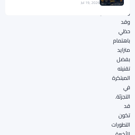
المطورين
Jul 19, 2026
والمستخدمين،
وقد
حظي
باهتمام
متزايد
بفضل
تقنيته
المبتكرة
في
التجزئة.
قد
تكون
التطورات
الأخيرة