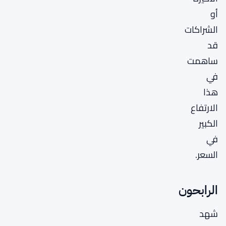
أو
الشراكات
قد
ساهمت
في
هذا
الارتفاع
الكبير
في
السعر.
الرابحون
شهد