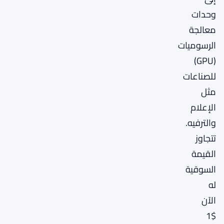
وحدات
معالجة
الرسوميات
(GPU)
للصناعات
مثل
الإعلام
والترفيه.
تتجاوز
القيمة
السوقية
له
الآن
$1