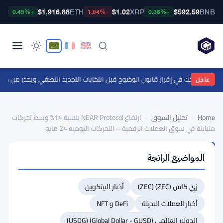
TC
$1,916.88
ETH
$1.02
XRP
$592.59
BNB
+0.45%
-1.04%
+0.36%
ن إلى 55 ألف دولار
عاجل
Home
›
تحليل السوق
›
ارتفاع NEAR Protocol بنسبة 14% وسط تحركات
متباينة في سوق العملات الرقمية – التحركات اليومية 24 مايو
تحليل
المواضيع الرائجة
السوق
ارتفاع
زي كاش (ZEC) (ZEC)
أخبار البيتكوين
NEAR
Protocol
أخبار العملات البديلة
DeFi و NFT
بنسبة
الدولار العالمي (Global Dollar - GUSD) (USDG)