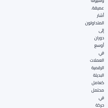
وسيولة
عميقة.
أشار
المتداولون
إلى
دوران
أوسع
في
العملات
الرقمية
البديلة
كعامل
محتمل
في
حركة