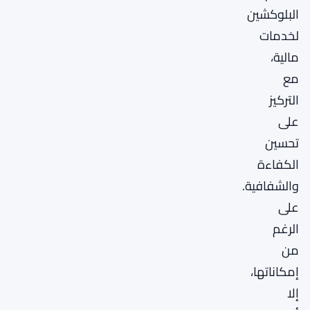
البلوكشين
لخدمات
مالية،
مع
التركيز
على
تحسين
الكفاءة
والشفافية.
على
الرغم
من
إمكاناتها،
إلا