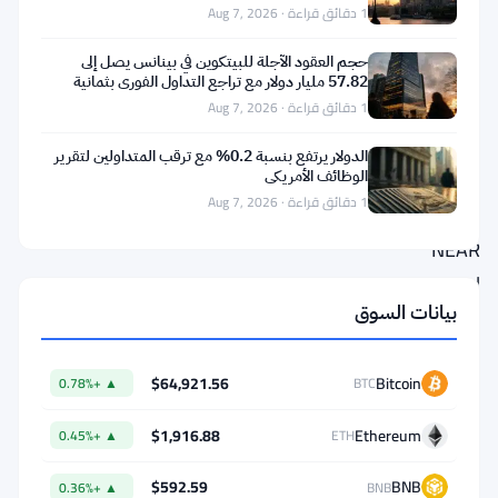
1 دقائق قراءة · Aug 7, 2026
—
تحركات
حجم العقود الآجلة للبيتكوين في بينانس يصل إلى
57.82 مليار دولار مع تراجع التداول الفوري بثمانية
يومية
أضعاف
1 دقائق قراءة · Aug 7, 2026
24
الدولار يرتفع بنسبة 0.2% مع ترقب المتداولين لتقرير
مايو
الوظائف الأمريكي
1 دقائق قراءة · Aug 7, 2026
قفز
NEAR
Protocol
بيانات السوق
بنسبة
14.08%
ليصل
$64,921.56
Bitcoin
▲ +0.78%
BTC
إلى
$1,916.88
Ethereum
▲ +0.45%
ETH
$2.38،
متصدرًا
$592.59
BNB
▲ +0.36%
BNB