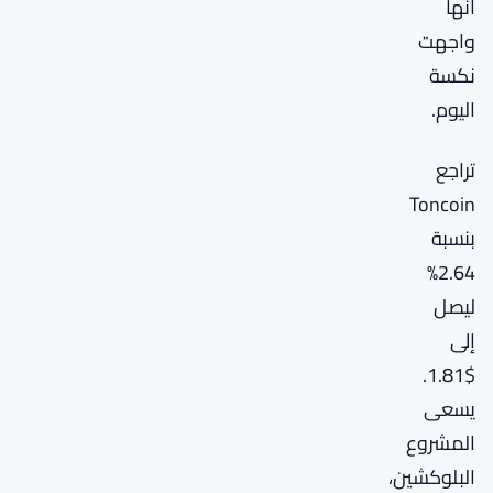
أنها
واجهت
نكسة
اليوم.
تراجع
Toncoin
بنسبة
2.64%
ليصل
إلى
$1.81.
يسعى
المشروع
البلوكشين،