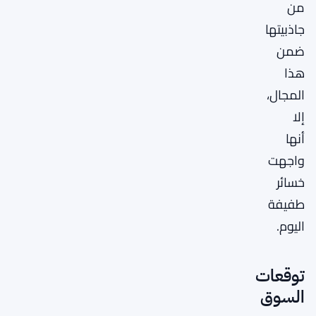
من
جاذبيتها
ضمن
هذا
المجال،
إلا
أنها
واجهت
خسائر
طفيفة
اليوم.
توقعات
السوق