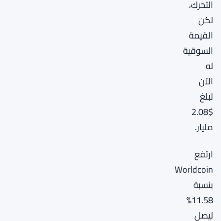
التحرك،
لكن
القيمة
السوقية
له
الآن
تبلغ
$2.08
مليار.
ارتفع
Worldcoin
بنسبة
11.58%
ليصل