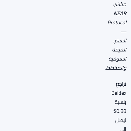
مباشر:
NEAR
Protocol
—
السعر،
القيمة
السوقية
والمخطط.
تراجع
Beldex
بنسبة
0.88%
ليصل
إلى