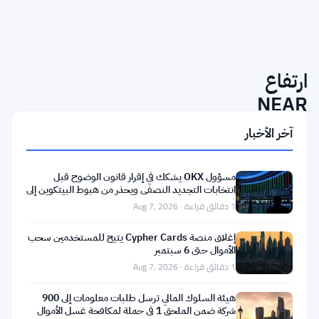
Market
Breaking
Impact:
·
Signal
Medium
ارتفاع
NEAR
Protocol
آخر الأخبار
بنسبة
14%
مسؤول OKX يشكك في إقرار قانون الوضوح قبل
انتخابات التجديد النصفي ويحذر من هبوط البيتكوين إلى
في
55 ألف دولار
1 دقائق قراءة · Aug 7, 2026
ظل
إغلاق منصة Cypher Cards يتيح للمستخدمين سحب
تحركات
الأموال حتى 6 سبتمبر
متباينة
1 دقائق قراءة · Aug 7, 2026
للسوق
هيئة السلوك المالي ترسل طلبات معلومات إلى 900
الرقمي
شركة ضمن الملحق 1 في حملة لمكافحة غسل الأموال