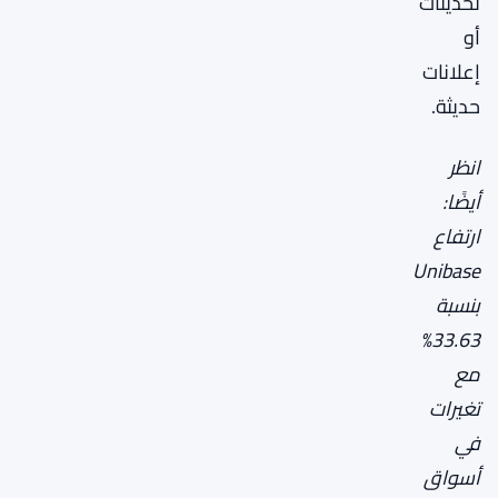
تحديثات
أو
إعلانات
حديثة.
انظر
أيضًا:
ارتفاع
Unibase
بنسبة
33.63%
مع
تغيرات
في
أسواق