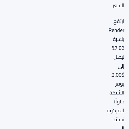
السعر.
ارتفع
Render
بنسبة
7.82%
ليصل
إلى
$2.00.
يوفر
الشبكة
حلولًا
لامركزية
تستند
إلى