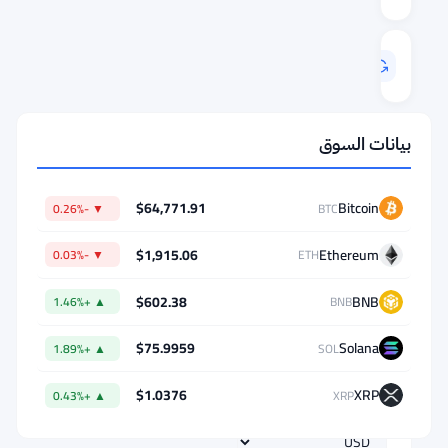
آخر
تحديث
Aug 9, 2026 06:19
بيانات السوق
Crypto
Converter
$64,771.91
Bitcoin
▼ -0.26%
BTC
AMOUNT
$1,915.06
Ethereum
▼ -0.03%
ETH
$602.38
BNB
FROM
▲ +1.46%
BNB
$75.9959
Solana
▲ +1.89%
SOL
⇄
$1.0376
XRP
▲ +0.43%
XRP
TO