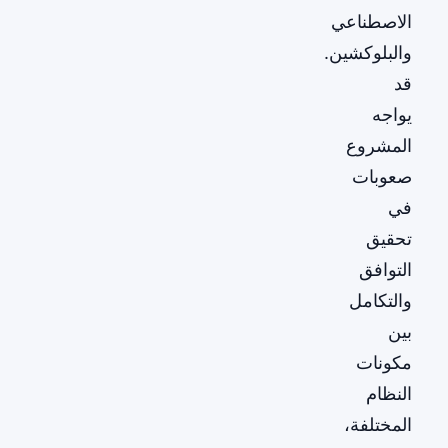
الاصطناعي
والبلوكشين.
قد
يواجه
المشروع
صعوبات
في
تحقيق
التوافق
والتكامل
بين
مكونات
النظام
المختلفة،