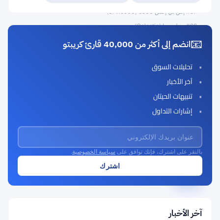
#97 إس بي إكس 6900 (SPX6900)
#98 سيليستيا (Celestia)
📧
انضم إلى أكثر من 40,000 قارئ كريبتو
تحالف
تحليلات السوق
الذكاء
آخر الأخبار
الاصطناعي
تنبيهات الحيتان
الفائق
إشارات التداول
(ASIA)
Rank
FET
#96
بالنقر على اشترك، فإنك توافق على
سياسة الخصوصية
.
Buy Now
آخر الأخبار
السعر الحالي