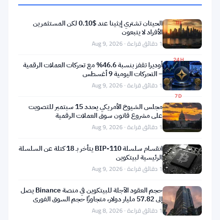
$0.1365
الحيتان تشتري إيثينا عند $0.10 لكن المستثمرين
1H
الأفراد لا يتبعون
▼
1 دقائق قراءة · Aug 9, 2026
0.07%
24H
أوديرا تقفز بنسبة 46.6% مع تحركات العملات الرقمية
▼
– التحركات اليومية 9 أغسطس
1.93%
1 دقائق قراءة · Aug 9, 2026
7D
▼
مجلس الشيوخ الأمريكي يحدد 15 سبتمبر للتصويت
على مشروع قانون سوق العملات الرقمية
3.84%
1 دقائق قراءة · Aug 9, 2026
انقسام سلسلة BIP-110 يتأخر بـ 18 كتلة عن السلسلة
الرئيسية لبيتكوين
مشاركة:
1 دقائق قراءة · Aug 9, 2026
حجم العقود الآجلة للبيتكوين في منصة Binance يصل
إلى 57.82 مليار دولار، متجاوزًا حجم السوق الفوري
بثمانية أضعاف
1 دقائق قراءة · Aug 8, 2026