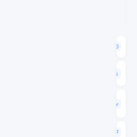
القيمة
السوقية
$304,521,815
حجم
24
س
$92,945,199
الحجم
/
القيمة
السوقية
0.3052
الترتيب
السوقي
#96