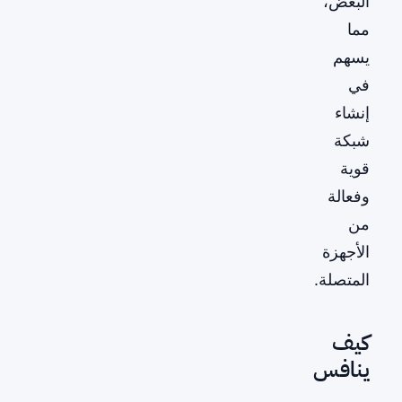
البعض،
مما
يسهم
في
إنشاء
شبكة
قوية
وفعالة
من
الأجهزة
المتصلة.
كيف
ينافس