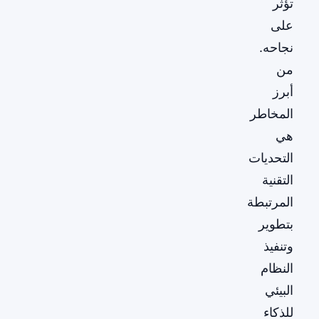
تؤثر
على
نجاحه.
من
أبرز
المخاطر
هي
التحديات
التقنية
المرتبطة
بتطوير
وتنفيذ
النظام
البيئي
للذكاء