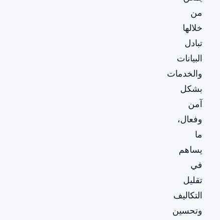
من
خلالها
تبادل
البيانات
والخدمات
بشكل
آمن
وفعال،
ما
يساهم
في
تقليل
التكاليف
وتحسين