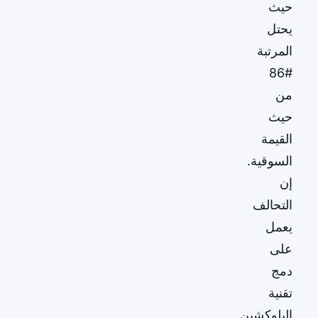
حيث
يحتل
المرتبة
#86
من
حيث
القيمة
السوقية.
إن
التحالف
يعمل
على
دمج
تقنية
البلوكشين