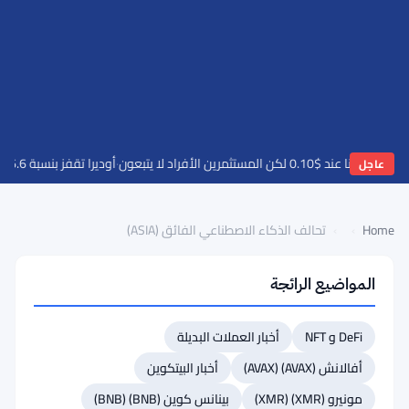
ا عند $0.10 لكن المستثمرين الأفراد لا يتبعون
·
أوديرا تقفز بنسبة 46.6% مع تحركات العملات الرقمية - التحركات اليومية 9 أغسطس
عاجل
Home
›
›
تحالف الذكاء الاصطناعي الفائق (ASIA)
المواضيع الرائجة
العودة
إلى
DeFi و NFT
أخبار العملات البديلة
أعلى
القائمة
أفالانش (AVAX) (AVAX)
أخبار البيتكوين
#95 سي (Sei)
مونيرو (XMR) (XMR)
بينانس كوين (BNB) (BNB)
#94 لاير زيرو (LayerZero)