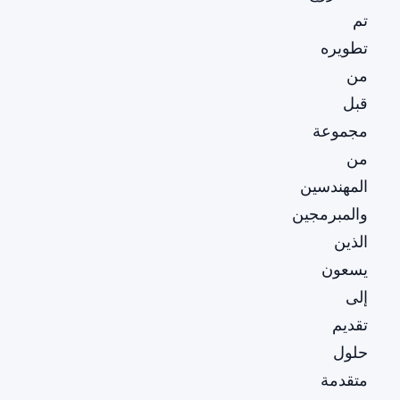
تم
تطويره
من
قبل
مجموعة
من
المهندسين
والمبرمجين
الذين
يسعون
إلى
تقديم
حلول
متقدمة