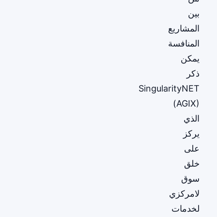
بين
المشاريع
المنافسة
يمكن
ذكر
SingularityNET
(AGIX)
الذي
يركز
على
خلق
سوق
لامركزي
لخدمات