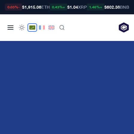
TC
$1,915.06
ETH
$1.04
XRP
$602.38
BNB
-0.03%
+0.43%
+1.46%