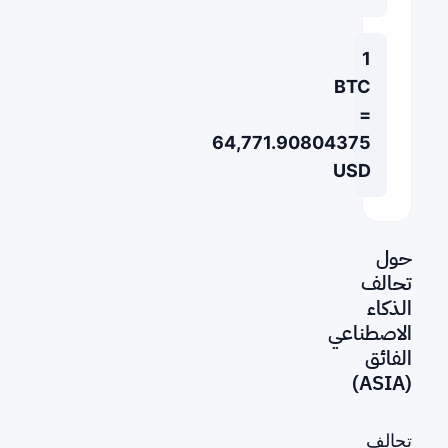
1
BTC
=
64,771.90804375
USD
حول
تحالف
الذكاء
الاصطناعي
الفائق
(ASIA)
تحالف