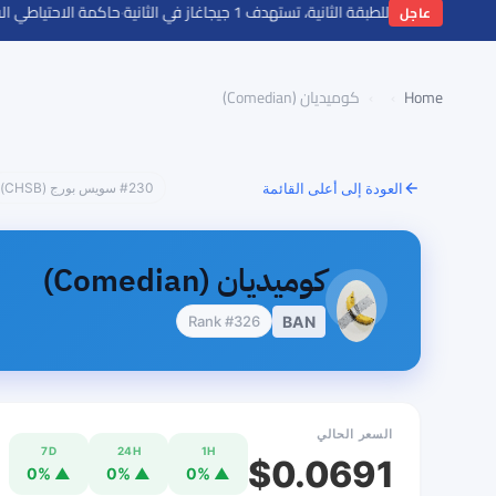
·
حاكمة الاحتياطي الفيدر
عاجل
Home
›
›
كوميديان (Comedian)
العودة إلى أعلى القائمة
#230 سويس بورج (CHSB)
كوميديان (Comedian)
Rank #326
BAN
السعر الحالي
7D
24H
1H
$0.0691
▲ 0%
▲ 0%
▲ 0%