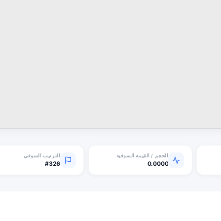
الحجم / القيمة السوقية
الترتيب السوقي
#326
0.0000