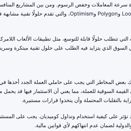
دة سرعة المعاملات وخفض الرسوم. ومن بين المشاريع المنافس
التي تسعى لتحقيق أهداف مشابهة، يمكن ذكر Loopring وPolygon وOptimism، والتي تقدم حلولًا تقنية مش
ات التي تتطلب حلولًا قابلة للتوسع، مثل تطبيقات الألعاب اللامرك
في السوق الذي يتزايد فيه الطلب على حلول تقنية مبتكرة وسريع
 هناك بعض المخاطر التي يجب على حاملي العملة الجدد أخذها في
لى القيمة السوقية للعملة، مما يعني أن الاستثمار فيها قد يحمل م
ة بالتقلبات المحتملة وأن يتخذوا قرارات مستنيرة.
 قد تؤثر على كيفية استخدام وتداول كوميديان. يجب على المستث
والدولية لضمان عدم انتهاكهم لأي قوانين مالية.