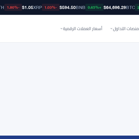
TH
$1.05
XRP
$594.50
BNB
$64,696.29
BTC
-1.80%
-1.03%
+0.65%
منصات التداول
أسعار العملات الرقمية