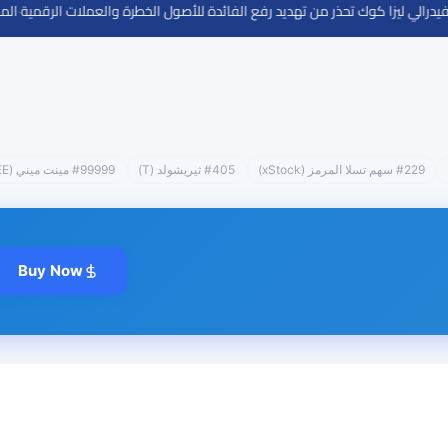
الي ليزا كوك تحذر من تهديد رفع الفائدة للأصول الخطرة والعملات الرقمية
·
الموعد النهائي لتنظيم
#229 سهم تسلا المرمز (xStock)
#405 ثيريشولد (T)
#99999 مينت ميني (MNEE)
Buy Now