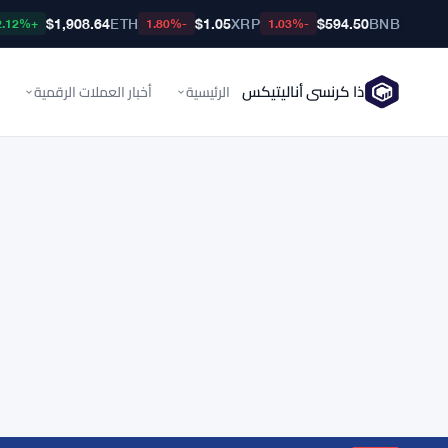
$1,908.64
ETH
$1.05
XRP
$594.50
BNB
+2.12%
-1.80%
-1.03%
ذا كرنسي أناليتيكس
الرئيسية
أخبار العملات الرقمية