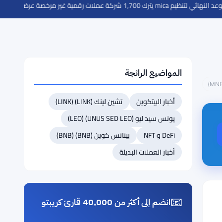
 mica يترك 1,700 شركة عملات رقمية غير مرخصة عرضة للاحتيال
·
دع
المواضيع الرائجة
أخبار البيتكوين
تشين لينك (LINK) (LINK)
يونس سيد ليو (UNUS SED LEO) (LEO)
DeFi و NFT
بينانس كوين (BNB) (BNB)
أخبار العملات البديلة
📧
انضم إلى أكثر من 40,000 قارئ كريبتو