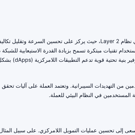
يعتبر مشروع كوميديان جزءًا من التطورات التقنية في نظام Layer 2، حيث يركز على تحسين السرعة وتقليل تك
خدام تقنيات مبتكرة تسمح بزيادة القدرة الاستيعابية للشبكة 
التضحية بالأمان أو اللامركزية. يهدف المشروع إلى توفير بنية تحتية قوية تدعم التطبيقات اللامركز
ين من التهديدات السيبرانية. وتعتمد العملة على آليات تحقق
المستخدمين في النظام البيئي للعملة.
عى إلى تحسين عمليات التمويل اللامركزي. على سبيل المثال