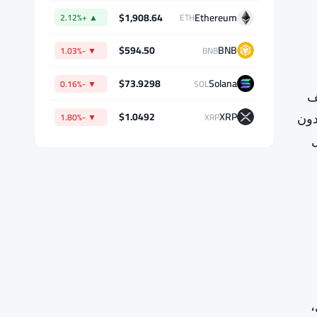
بيانات السوق
اليف
دون
$64,696.29
Bitcoin
▲ +0.65%
BTC
ية (dApps) بشكل
$1,908.64
Ethereum
▲ +2.12%
ETH
$594.50
BNB
▼ -1.03%
BNB
$73.9298
Solana
▼ -0.16%
SOL
$1.0492
XRP
▼ -1.80%
XRP
،