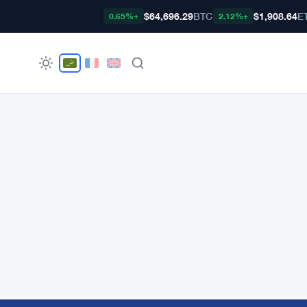
$64,696.29
BTC
$1,908.64
E
+0.65%
+2.12%