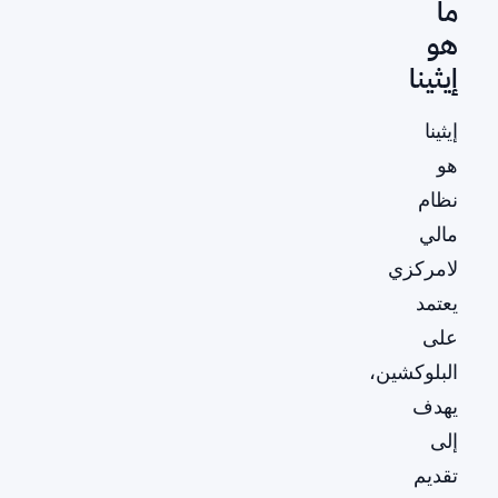
ما
هو
إيثينا
إيثينا
هو
نظام
مالي
لامركزي
يعتمد
على
البلوكشين،
يهدف
إلى
تقديم