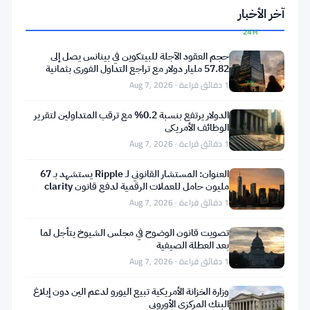
1.94%
آخر الأخبار
24H
▲
حجم العقود الآجلة للبيتكوين في بينانس يصل إلى
4.53%
57.82 مليار دولار مع تراجع التداول الفوري بثمانية
أضعاف
1 دقائق قراءة · Aug 7, 2026
7D
▲
17.09%
الدولار يرتفع بنسبة 0.2% مع ترقب المتداولين لتقرير
الوظائف الأمريكي
1 دقائق قراءة · Aug 7, 2026
العنوان: المستشار القانوني لـ Ripple يستشهد بـ 67
مشاركة:
مليون حامل للعملات الرقمية لدفع قانون clarity
1 دقائق قراءة · Aug 7, 2026
تصويت قانون الوضوح في مجلس الشيوخ يتأجل لما
بعد العطلة الصيفية
1 دقائق قراءة · Aug 7, 2026
وزارة الخزانة الأمريكية تبيع اليورو لدعم الين دون إبلاغ
تابعنا على Google News
البنك المركزي الأوروبي