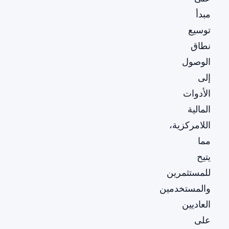
مبدأ
توسيع
نطاق
الوصول
إلى
الأدوات
المالية
اللامركزية،
مما
يتيح
للمستثمرين
والمستخدمين
العاديين
على