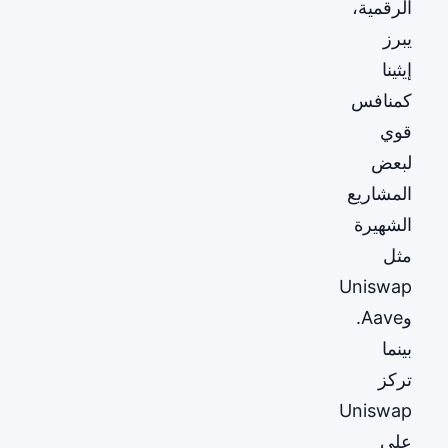
الرقمية،
يبرز
إيثينا
كمنافس
قوي
لبعض
المشاريع
الشهيرة
مثل
Uniswap
وAave.
بينما
تركز
Uniswap
على