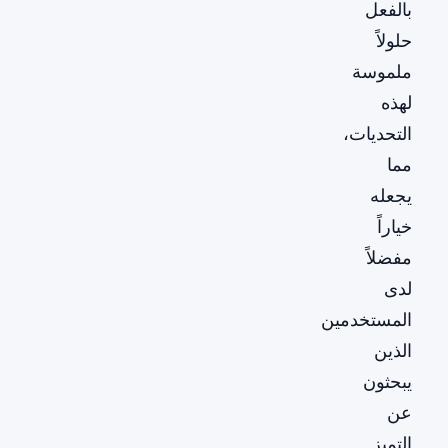
بالفعل
حلولاً
ملموسة
لهذه
التحديات،
مما
يجعله
خياراً
مفضلاً
لدى
المستخدمين
الذين
يبحثون
عن
التميز