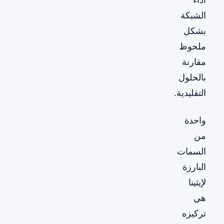
الشبكة
بشكل
ملحوظ
مقارنة
بالحلول
التقليدية.
واحدة
من
السمات
البارزة
لإيثينا
هي
تركيزه