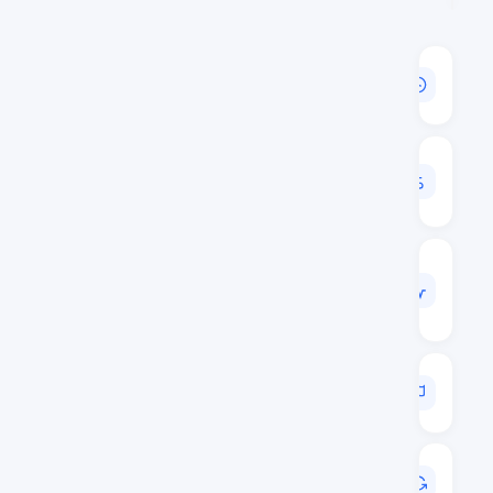
القيمة
السوقية
$937,507,261
حجم
24
س
$138,994,664
الحجم
/
القيمة
السوقية
0.1483
الترتيب
السوقي
#55
آخر
تحديث