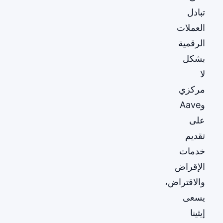
تبادل
العملات
الرقمية
بشكل
لا
مركزي
وAave
على
تقديم
خدمات
الإقراض
والاقتراض،
يسعى
إيثينا