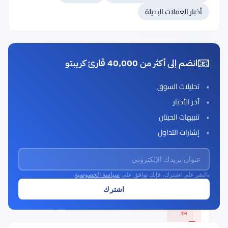
أخبار العملات البديلة
#56 بامب.fun (PUMP)
#57 رمز كوكوين (KCS)
📧
انضم إلى أكثر من 40,000 قارئ كريبتو
إيثينا
(Ethena)
تحليلات السوق
Rank
آخر الأخبار
ENA
#55
تنبيهات الحيتان
Buy Now
إشارات التداول
بالنقر على اشترك، فإنك توافق على
سياسة الخصوصية
.
السعر الحالي
$0.0954
1H
▼