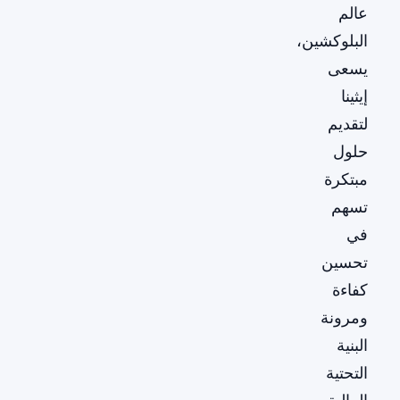
عالم
البلوكشين،
يسعى
إيثينا
لتقديم
حلول
مبتكرة
تسهم
في
تحسين
كفاءة
ومرونة
البنية
التحتية