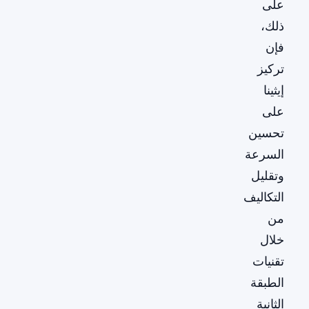
على
ذلك،
فإن
تركيز
إيثينا
على
تحسين
السرعة
وتقليل
التكاليف
من
خلال
تقنيات
الطبقة
الثانية