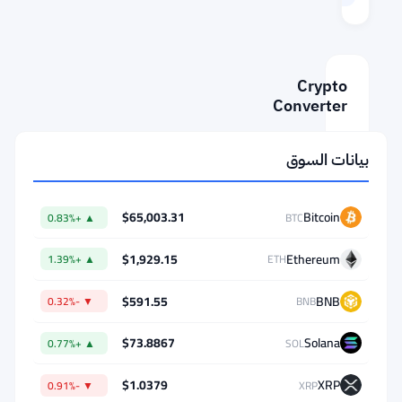
Aug 7, 2026 12:32
Crypto
Converter
AMOUNT
بيانات السوق
FROM
$65,003.31
Bitcoin
▲ +0.83%
BTC
$1,929.15
Ethereum
▲ +1.39%
ETH
⇄
$591.55
BNB
TO
▼ -0.32%
BNB
$73.8867
Solana
▲ +0.77%
SOL
$1.0379
XRP
▼ -0.91%
XRP
1