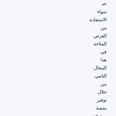
حد
سواء
الاستفادة
من
الفرص
المتاحة
في
هذا
المجال
النامي.
من
خلال
توفير
منصة
موثوقة