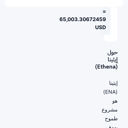
BTC
=
65,003.30672459
USD
حول
إيثينا
(Ethena)
إيثينا
(ENA)
هو
مشروع
طموح
يهدف