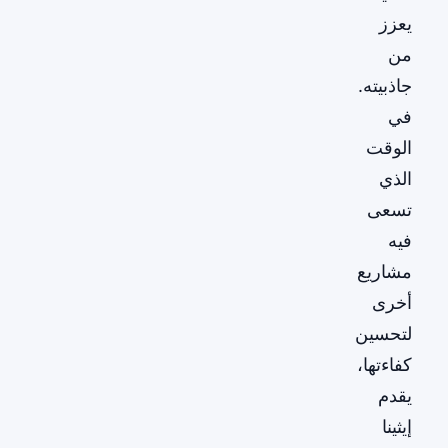
يعزز
من
جاذبيته.
في
الوقت
الذي
تسعى
فيه
مشاريع
أخرى
لتحسين
كفاءتها،
يقدم
إيثينا