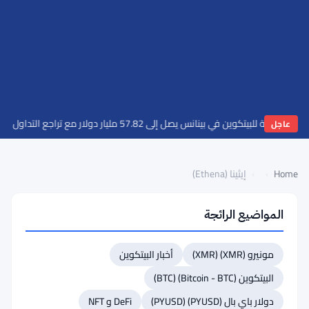
لة للبيتكوين في بينانس يصل إلى 57.82 مليار دولار مع تراجع التداول الفوري بثمانية أضعاف
عاجل
Home
›
›
إيثينا (Ethena)
المواضيع الرائجة
العودة
إلى
مونيرو (XMR) (XMR)
أخبار البيتكوين
أعلى
القائمة
البيتكوين (Bitcoin - BTC) (BTC)
#54 مورفو (Morpho)
دولار باي بال (PYUSD) (PYUSD)
DeFi و NFT
#53 باي (Pi)