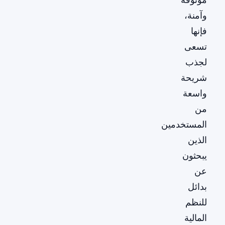
وآمنة،
فإنها
تسعى
لجذب
شريحة
واسعة
من
المستخدمين
الذين
يبحثون
عن
بدائل
للنظم
المالية