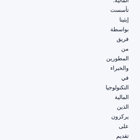
المالية.
تأسست
إيثينا
بواسطة
فريق
من
المطورين
والخبراء
في
التكنولوجيا
المالية
الذين
يركزون
على
تقديم