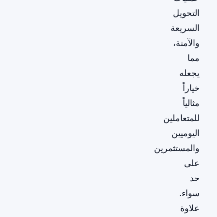
التحويل
السريعة
والآمنة،
مما
يجعله
خياراً
مثالياً
للمتعاملين
اليوميين
والمستثمرين
على
حد
سواء.
علاوة