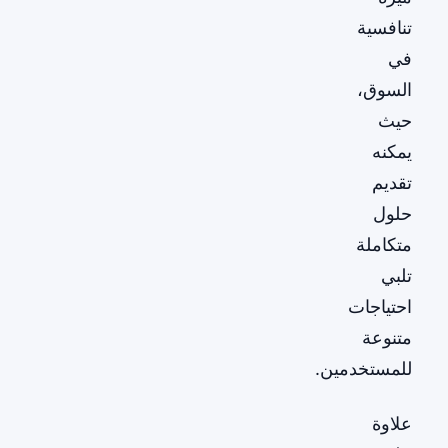
تنافسية
في
السوق،
حيث
يمكنه
تقديم
حلول
متكاملة
تلبي
احتياجات
متنوعة
للمستخدمين.
علاوة