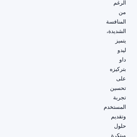
الرغم
من
المنافسة
الشديدة،
يتميز
ليدو
داو
بتركيزه
على
تحسين
تجربة
المستخدم
وتقديم
حلول
مبتكرة