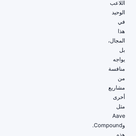
اللاعب
الوحيد
في
هذا
المجال،
بل
يواجه
منافسة
من
مشاريع
أخرى
مثل
Aave
وCompound.
هذه