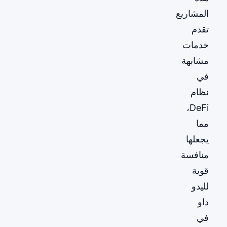
المشاريع
تقدم
خدمات
مشابهة
في
نظام
DeFi،
مما
يجعلها
منافسة
قوية
لليدو
داو
في