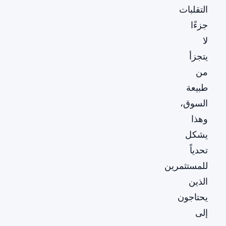
التقلبات
جزءًا
لا
يتجزأ
من
طبيعة
السوق،
وهذا
يشكل
تحدياً
للمستثمرين
الذين
يحتاجون
إلى