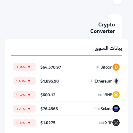
Crypto
Converter
AMOUNT
بيانات السوق
FROM
$64,570.97
Bitcoin
▼ -0.94%
BTC
$1,895.98
Ethereum
▼ -1.43%
ETH
⇄
$600.12
BNB
▼ -1.62%
BNB
TO
$76.4565
Solana
▼ -0.21%
SOL
$1.0275
XRP
▼ -1.07%
XRP
1
BTC