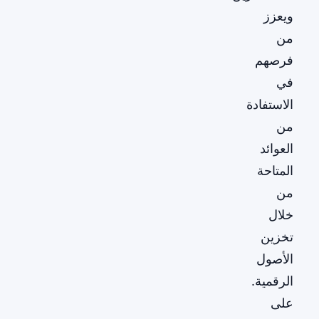
ويعزز
من
فرصهم
في
الاستفادة
من
العوائد
المتاحة
من
خلال
تخزين
الأصول
الرقمية.
على