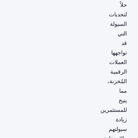
حلاً
لتحديات
السيولة
التي
قد
تواجهها
العملات
الرقمية
المُخزنة،
مما
يتيح
للمستثمرين
زيادة
سيولتهم