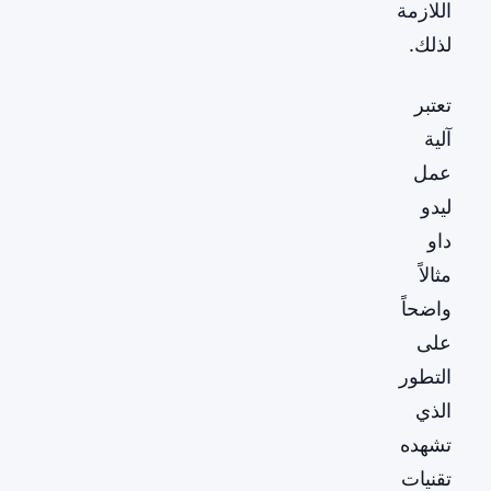
اللازمة
لذلك.
تعتبر
آلية
عمل
ليدو
داو
مثالاً
واضحاً
على
التطور
الذي
تشهده
تقنيات