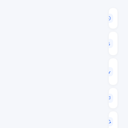
القيمة
السوقية
$245,962,570
حجم
24
س
$34,408,503
الحجم
/
القيمة
السوقية
0.1399
الترتيب
السوقي
#106
آخر
تحديث
Aug 10, 2026 14:11