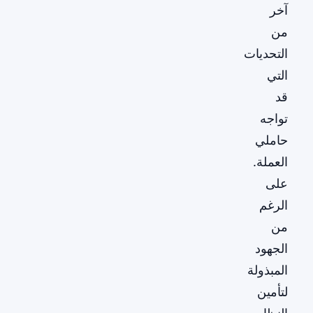
آخر
من
التحديات
التي
قد
تواجه
حاملي
العملة.
على
الرغم
من
الجهود
المبذولة
لتأمين