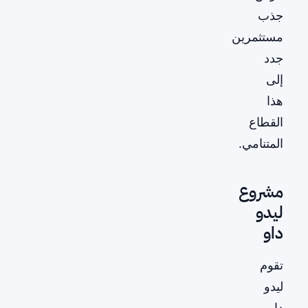
جذب
مستثمرين
جدد
إلى
هذا
القطاع
المتنامي.
مشروع
ليدو
داو
تقوم
ليدو
داو