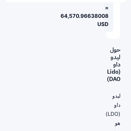
=
64,570.96638008
USD
حول
ليدو
داو
(Lido
DAO)
ليدو
داو
(LDO)
هو