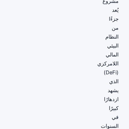
مشروع
يُعد
جزءًا
من
النظام
البيئي
المالي
اللامركزي
(DeFi)
الذي
يشهد
ازدهارًا
كبيرًا
في
السنوات