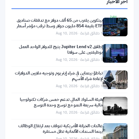
آخر الأخبار
▼
0.05%
24H
بيتكوين يقترب من 65 ألف دولار مع تدفقات صناديق
▲ 2%
ETF بقيمة 854 مليون دولار وسط ترقب مؤشر أسعار
المستهلكين
1 دقائق قراءة · Aug 10, 2026
7D
▼
إطلاق Jupiter Lend v2 يتيح للدولار الواحد العمل
8.92%
بوظيفتين على سولانا
1 دقائق قراءة · Aug 10, 2026
تباطؤ بيتماين في شراء إيثريوم وتوجيه ملايين الدولارات
مشاركة:
لإعادة شراء الأسهم
1 دقائق قراءة · Aug 10, 2026
هيئة السلوك المالي تدعم خمس شركات تكنولوجيا
مالية سريعة النمو مع توسع وحدة التوسع
1 دقائق قراءة · Aug 10, 2026
عائدات الخزانة الأمريكية تتوقف بعد ارتفاع الوظائف
تابعنا على Google News
بينما السندات الألمانية تظل مستقرة
1 دقائق قراءة · Aug 10, 2026