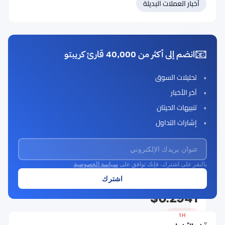
أخبار العملات البديلة
#107 ستاكز (STX)
#108 بندل (PENDLE)
📧
انضم إلى أكثر من 40,000 قارئ كريبتو
ليدو داو
(Lido
تحليلات السوق
DAO)
آخر الأخبار
Rank
LDO
تنبيهات الحيتان
#106
إشارات التداول
Buy Now
بالنقر على اشترك، فإنك توافق على
سياسة الخصوصية
.
السعر الحالي
$0.2941
1H