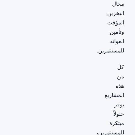
مجال
التخزين
المؤقت
وتأمين
العوائد
للمستثمرين.
كل
من
هذه
المشاريع
يوفر
حلولاً
مبتكرة
للمستثمرين،