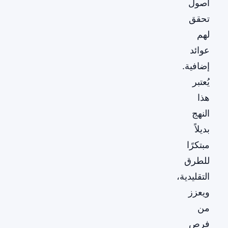
أصول
تحقق
لهم
عوائد
إضافية.
يُعتبر
هذا
النهج
بديلاً
مبتكرًا
للطرق
التقليدية،
ويعزز
من
فرص