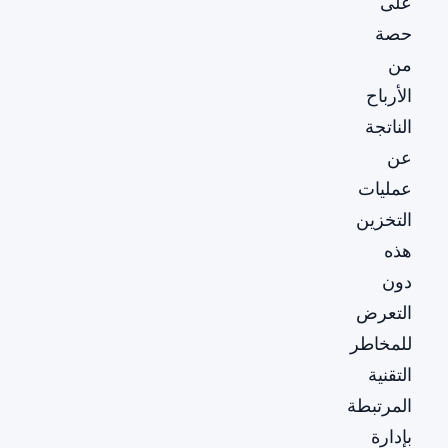
على
حصة
من
الأرباح
الناتجة
عن
عمليات
التخزين
هذه
دون
التعرض
للمخاطر
التقنية
المرتبطة
بإدارة