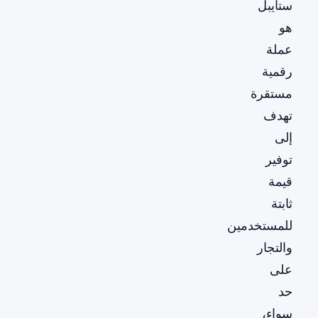
ستايبل
هو
عملة
رقمية
مستقرة
تهدف
إلى
توفير
قيمة
ثابتة
للمستخدمين
والتجار
على
حد
سواء،