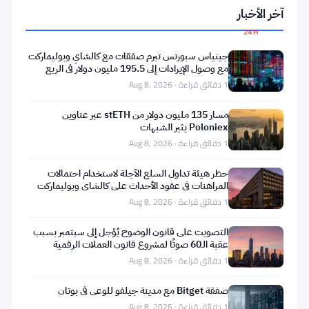
0.13%
آخر الأخبار
24H
▼
جينياس سبورتس تبرم صفقات مع كالشاي وبوليماركت
0.65%
مع وصول الإيرادات إلى 195.5 مليون دولار في الربع
الثاني
1 دقائق قراءة · Aug 8, 2026
7D
▼
3.94%
مسار 135 مليون دولار من stETH عبر عناوين
Poloniex يثير الشبهات
1 دقائق قراءة · Aug 8, 2026
حظر هيئة تداول السلع الآجلة لاستخدام احتمالات
مشاركة:
المراهنات في عقود الأحداث على كالشاي وبوليماركت
1 دقائق قراءة · Aug 8, 2026
التصويت على قانون الوضوح يُؤجل إلى سبتمبر بسبب
عقبة الـ60 صوتًا لمشروع قانون العملات الرقمية
1 دقائق قراءة · Aug 8, 2026
صفقة Bitget مع مدينة جيلفو للوعي في بوتان
تابعنا على Google News
1 دقائق قراءة · Aug 8, 2026