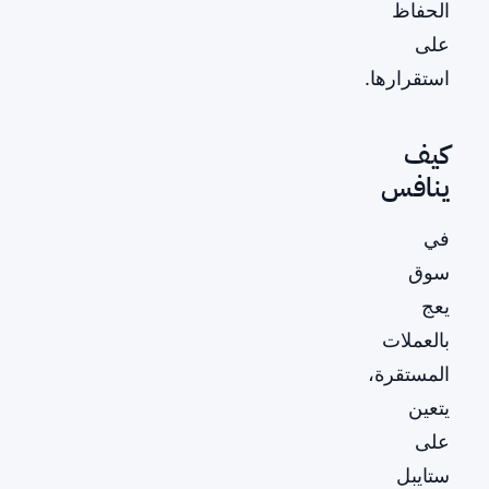
الحفاظ
على
استقرارها.
كيف
ينافس
في
سوق
يعج
بالعملات
المستقرة،
يتعين
على
ستايبل