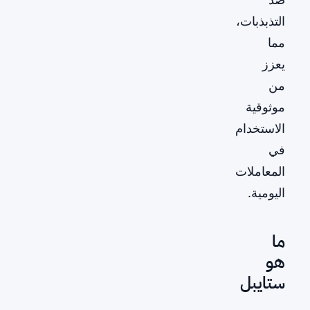
التذبذبات،
مما
يعزز
من
موثوقية
الاستخدام
في
المعاملات
اليومية.
ما
هو
ستايبل