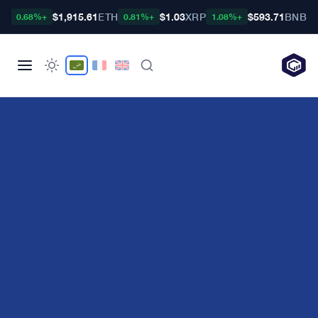
TC
$1,915.61
ETH
$1.03
XRP
$593.71
BNB
+0.68%
+0.81%
+1.08%