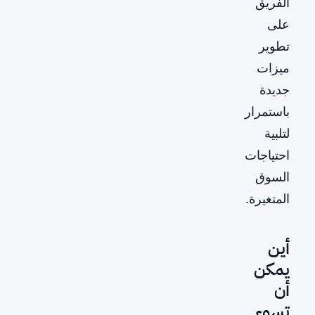
الفريق
على
تطوير
ميزات
جديدة
باستمرار
لتلبية
احتياجات
السوق
المتغيرة.
أين
يمكن
أن
تسوء