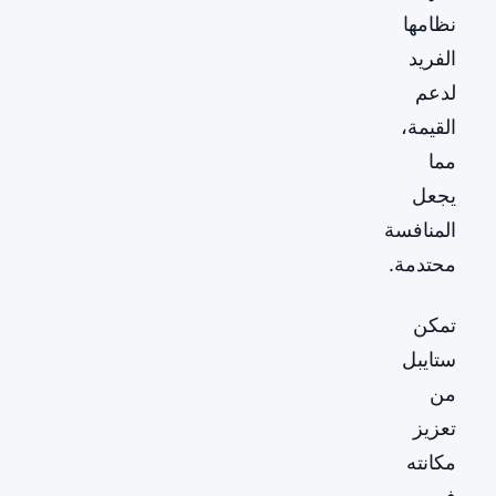
نظامها
الفريد
لدعم
القيمة،
مما
يجعل
المنافسة
محتدمة.
تمكن
ستايبل
من
تعزيز
مكانته