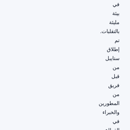
في
بيئة
مليئة
بالتقلبات.
تم
إطلاق
ستايبل
من
قبل
فريق
من
المطورين
والخبراء
في