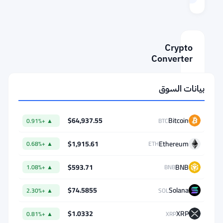
Aug 8, 2026 06:21
Crypto
Converter
AMOUNT
بيانات السوق
FROM
$64,937.55
Bitcoin
▲ +0.91%
BTC
$1,915.61
Ethereum
▲ +0.68%
ETH
⇄
$593.71
BNB
TO
▲ +1.08%
BNB
$74.5855
Solana
▲ +2.30%
SOL
$1.0332
XRP
▲ +0.81%
XRP
1