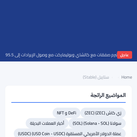
ورتس تبرم صفقات مع كالشاي وبوليماركت مع وصول الإيرادات إلى 195.5 مليون دولار في الربع الثاني
عاجل
Home
›
›
ستايبل (Stable)
المواضيع الرائجة
العودة
إلى
زي كاش (ZEC) (ZEC)
DeFi و NFT
أعلى
القائمة
سولانا (Solana - SOL) (SOL)
أخبار العملات البديلة
#58 جاست (JUST)
عملة الدولار الأمريكي المستقرة (USD Coin - USDC) (USDC)
#57 إيثينا (Ethena)