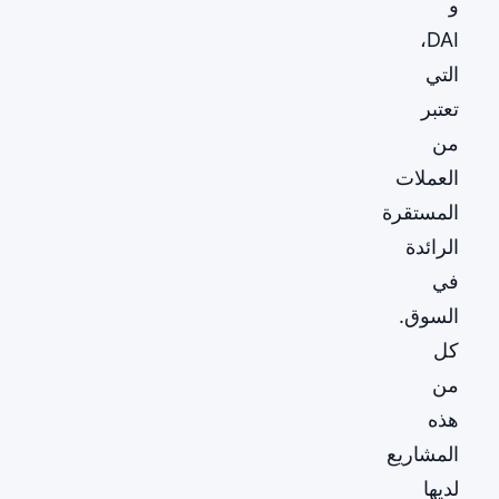
و
DAI،
التي
تعتبر
من
العملات
المستقرة
الرائدة
في
السوق.
كل
من
هذه
المشاريع
لديها