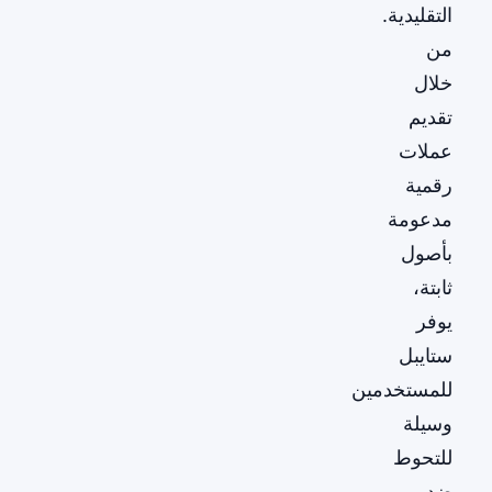
التقليدية.
من
خلال
تقديم
عملات
رقمية
مدعومة
بأصول
ثابتة،
يوفر
ستايبل
للمستخدمين
وسيلة
للتحوط
ضد