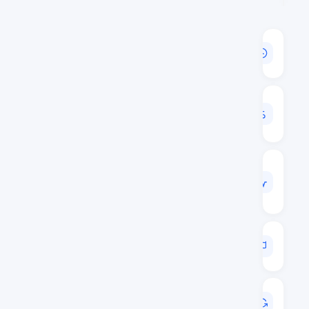
القيمة
السوقية
$822,977,408
حجم
24
س
$9,569,914
الحجم
/
القيمة
السوقية
0.0116
الترتيب
السوقي
#59
آخر
تحديث