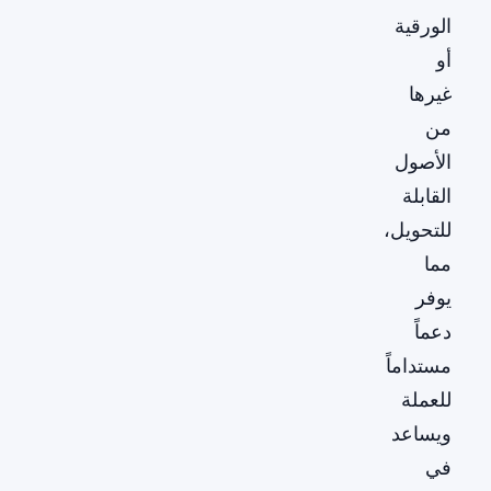
الورقية
أو
غيرها
من
الأصول
القابلة
للتحويل،
مما
يوفر
دعماً
مستداماً
للعملة
ويساعد
في