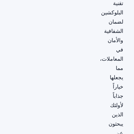
تقنية
البلوكشين
لضمان
الشفافية
والأمان
في
المعاملات،
مما
يجعلها
خياراً
جذاباً
لأولئك
الذين
يبحثون
عن