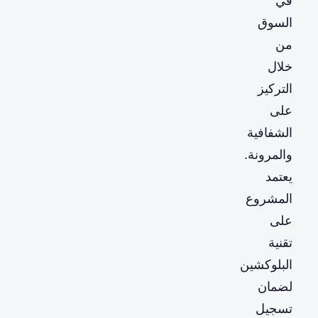
في
السوق
من
خلال
التركيز
على
الشفافية
والمرونة.
يعتمد
المشروع
على
تقنية
البلوكشين
لضمان
تسجيل