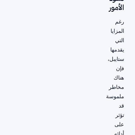
الأمور
رغم
المزايا
التي
يقدمها
ستايبل،
فإن
هناك
مخاطر
ملموسة
قد
تؤثر
على
أدائه.