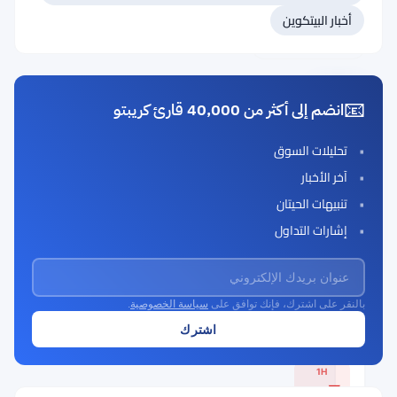
أخبار البيتكوين
#60 بوليجون (السابق MATIC)
#61 ألغوراند (ALGO)
📧
انضم إلى أكثر من 40,000 قارئ كريبتو
ستايبل
(Stable)
تحليلات السوق
Rank
آخر الأخبار
STABLE
#59
تنبيهات الحيتان
Buy Now
إشارات التداول
بالنقر على اشترك، فإنك توافق على
سياسة الخصوصية
.
السعر الحالي
$0.0326
1H
▼