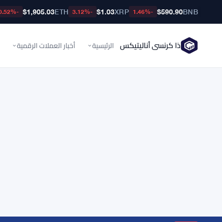
$1,905.03
ETH
$1.03
XRP
$590.90
BNB
-0.52%
-3.12%
-1.46%
ذا كرنسي أناليتيكس
الرئيسية
أخبار العملات الرقمية