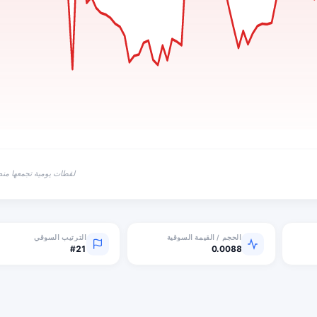
لقطات يومية تجمعها منص
الحجم / القيمة السوقية
الترتيب السوقي
#21
0.0088