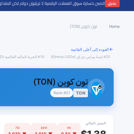
لإيرادات إلى الصين
·
خسارة سوق العملات الرقمية 2 تريليون دولار لكن المتداولين يواصلون الرهان بالرافعة المالية
عاجل
Home
›
›
تون كوين (TON)
العودة إلى أعلى القائمة
#20 إيثينا يو إس دي إي (Ethena USDe)
#19 الحرية المالية العالمية (World Liberty Financial USD)
تون كوين (TON)
Rank #21
TON
السعر الحالي
7D
24H
1H
▼ 3.03%
▼ 2.01%
▼ 0.5%