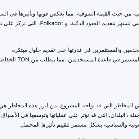
قمية من حيث القيمة السوقية، مما يعكس قوتها وتأثيرها في الس
تتنافس TON مع مشاريع مشابهة مثل Ethereum، التي تشتهر بتقديم العقود الذكية، و Polkadot،
 به TON يعكس ثقة المستخدمين والمستثمرين في قدرتها على تقديم حلول مبتكرة
ومستدامة. يتمثل أحد التحديات الرئيسية في التوسع المستمر في قاع
لنجاحات التي حققتها TON، يوجد بعض المخاطر التي قد تواجه المشروع. من أبرز هذه المخاطر هي
ختلف البلدان، التي قد تؤثر على عملياتها وتوسعها في الأسواق
ونية والسياسية بشكل مستمر لتقييم تأثيرها المحتمل.