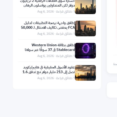
خسارة سوق العملات الرقمية 2 تريليون
دولار لكن المتداولين يواصلون الرهان
بالرافعة المالية
1 دقائق قراءة · Aug 6, 2026
إطلاق واجهة برمجة التطبيقات لدليل
FCA يخفض تكاليف الامتثال لـ 50,000
شركة بريطانية
1 دقائق قراءة · Aug 6, 2026
إطلاق بطاقة Western Union
Stablecard في 37 سوقًا عبر سولانا
وفيزا
1 دقائق قراءة · Aug 6, 2026
تنا
عقود الأصول الحقيقية في هايبرليكويد
تصل إلى 213 مليار دولار مع تدفق 1.6
مليون حامل
1 دقائق قراءة · Aug 6, 2026