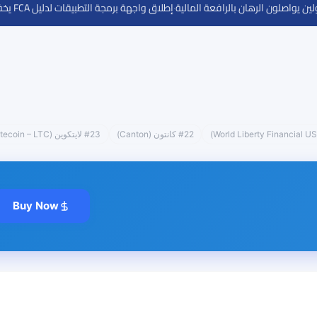
·
إطلاق واجهة برمجة التطبيقات لدليل FCA يخفض تكاليف الامتثال لـ 50,000 شركة بريطانية
#22 كانتون (Canton)
#23 لايتكوين (Litecoin – LTC)
Buy Now