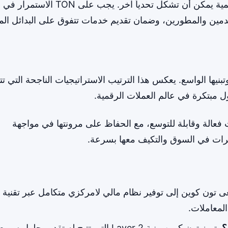
إضافة إلى ذلك، المنافسة الشديدة بين المشاريع الرقمية يمكن أن تشكل تحدياً آخر. يجب على TON الاستمرار في
خدمين والمطورين، وضمان تقديم خدمات تتفوق على البدائل المت
يها الواسع. يعكس هذا الترتيب الاستراتيجيات الناجحة التي تتب
خدمات فعالة وقابلة للتوسع، مع الحفاظ على مرونتها في مواجهة
غيرات في السوق والتكيف معها بسرعة.
 تون كوين إلى توفير نظام مالي لامركزي متكامل عبر تقنية
لمعاملات.
؟
يتميز تون كوين ببنية Layer 2 التي تتيح له تقديم حلول سري