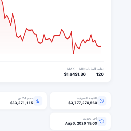
نقاط البيانات
MIN
MAX
$1.64
$1.36
120
القيمة السوقية
حجم 24 س
$33,271,115
$3,777,270,560
آخر تحديث
Aug 6, 2026 19:00