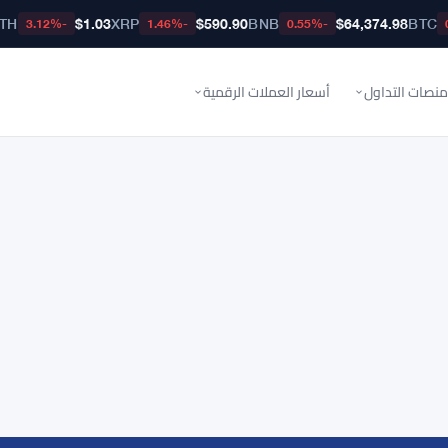
TH
$1.03
XRP
$590.90
BNB
$64,374.98
BTC
-3.12%
-1.46%
-0.55%
منصات التداول
أسعار العملات الرقمية