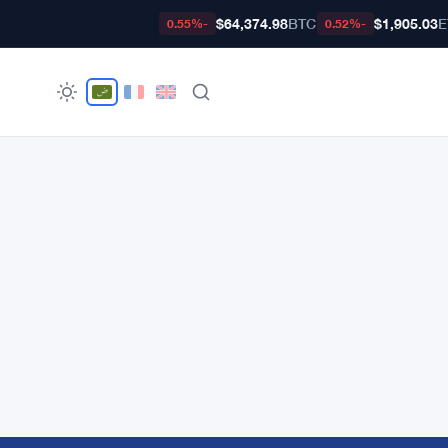
$64,374.98
BTC
$1,905.03
E
-0.55%
-0.52%