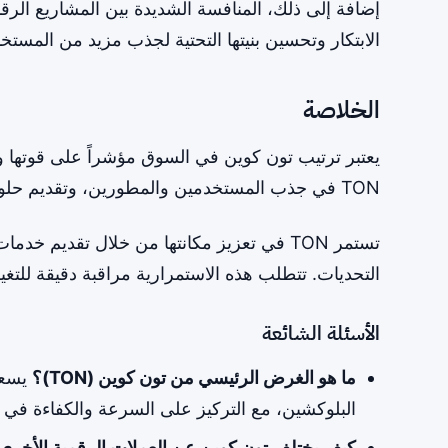
الابتكار وتحسين بنيتها التحتية لجذب مزيد من المست
الخلاصة
يعتبر ترتيب تون كوين في السوق مؤشراً على قوتها وتبن
TON في جذب المستخدمين والمطورين، وتقديم حلول مبتكرة في عالم العملات الرقمية.
تستمر TON في تعزيز مكانتها من خلال تقديم 
التحديات. تتطلب هذه الاستمرارية مراقبة دقيقة للت
الأسئلة الشائعة
ما هو الغرض الرئيسي من تون كوين (TON)؟
يسعى
البلوكشين، مع التركيز على السرعة والكفاءة في ا
كيف يختلف تون كوين عن العملات الرقمية الأخرى