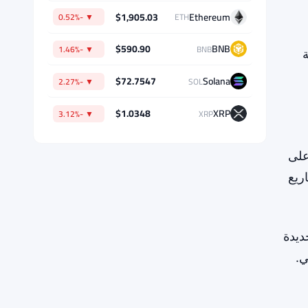
ة
بيانات السوق
$64,374.98
Bitcoin
▼ -0.55%
BTC
على
$1,905.03
Ethereum
▼ -0.52%
ETH
اريع
$590.90
BNB
▼ -1.46%
BNB
$72.7547
Solana
▼ -2.27%
SOL
ديدة
$1.0348
XRP
ي.
▼ -3.12%
XRP