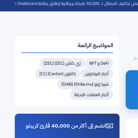
·
إطلاق بطاقة Western Union Stablecard في 37 سوقًا عبر سولانا وفيزا
المواضيع الرائجة
DeFi و NFT
زي كاش (ZEC) (ZEC)
أخبار البيتكوين
كانتون (Canton) (CC)
شيبا إينو (Shiba Inu) (SHIB)
أخبار العملات البديلة
📧
انضم إلى أكثر من 40,000 قارئ كريبتو