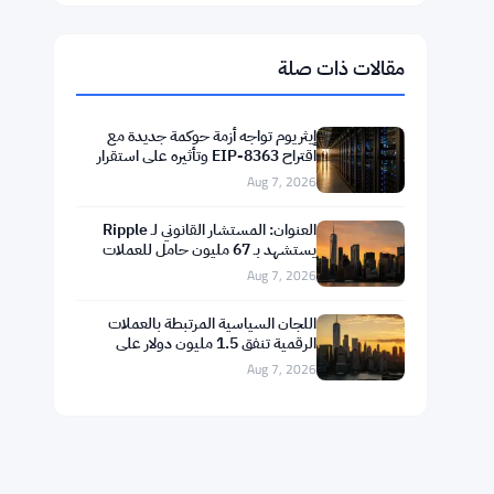
$1,916.88
Ethereum
▲ +0.45%
ETH
$592.59
BNB
▲ +0.36%
BNB
$74.0296
Solana
▲ +1.62%
SOL
$1.0238
XRP
▼ -1.04%
XRP
مقالات ذات صلة
إيثريوم تواجه أزمة حوكمة جديدة مع
اقتراح EIP-8363 وتأثيره على استقرار
التمويل اللامركزي
Aug 7, 2026
العنوان: المستشار القانوني لـ Ripple
يستشهد بـ 67 مليون حامل للعملات