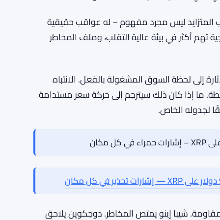
 – إنه أشبه بالاستمرار المحسوب. المتداولون
، والتركيز على مستويات المقاومة جزء من جهد
ة.
رجح الأكثر أهمية تقنيًا من بين القصص الثلاثة في الوقت
يدًا ويمكن أن يغير السرد القصير الأجل حول الرمز
ي، وأي شخص يقول خلاف ذلك يبيع شيئًا ما.
لب المتزايد ليس مجرد مفهوم – له عواقب حقيقية
جية تهم أكثر في بيئة عالية التقلب، وملف المخاطر
رة إلى لحظة السوق المشغولة بالفعل. الانتباه
طة. ما إذا كان ذلك سيترجم إلى حركة سعر مستدامة
ا لجدوله الخاص.