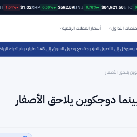
TH
$1.02
XRP
$592.59
BNB
$64,921.56
BTC
-1.04%
+0.36%
+0.78%
منصات التداول
أسعار العملات الرقمية
·
تحرك الهاكر في اختراق Coldcard بـ 30 بيتكوين مع دخول السرقة