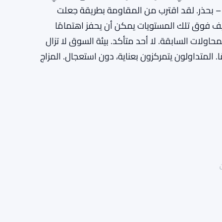
في المعسكر الأول – بحذر. لقد اقترب من المقاومة بطريقة جعلت
ظيف فوق تلك المستويات يمكن أن يحفز اهتمامًا
حاولات السابقة. لا أحد متأكد. بيئة السوق لا تزال
XRP مؤخرًا لم تختف تمامًا. المتداولون يتمركزون بعناية، دون استعجال. المزاج