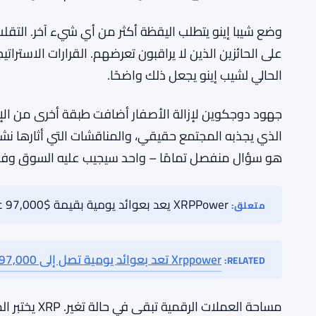
يستمر حتى عندما تكون الظروف صعبة. ليس تفاؤلًا متهورًا
يتخذون مواقف استراتيجية، وليسوا يتأرجحون بشكل أعمى
أوسع للعثور على موطئ قدم في سوق لا يمنحهم بسهول
نهج XRP نحو منطقة المقاومة الخاصة به هو على الأ
الحالي. الاختراق النظيف من المحتمل أن يجلب اهتمامًا جد
بطريقة ذات مغزى. لكنه ليس مضمونًا. عدم اليقين حقيق
وضع شيبا إينو يتطلب اليقظة أكثر من أي شيء آخر. التق
على الحائزين الذين لا يراقبون تعرضهم. القرارات الاستراتي
الحالي لشيب إينو يجعل ذلك واضحًا.
جهود دوجكوين لإزالة الأصفار أضافت طبقة أخرى من الإثا
الذي يجذبه المجتمع حقيقي، والمناقشات التي أثارها نش
هو سؤال منفصل تمامًا – واحد سيجيب عليه السوق وفقً