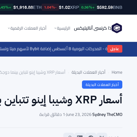
$1,916.88
ETH
$1.02
XRP
$592.59
BNB
+0.45%
-1.04%
+0.36%
ذا كرنسي أناليتيكس
الرئيسية
أخبار العملات الرقمية
·
إضافة Bybit لأسهم ميتا وتسلا وسيركل إلى الأصول المزدوجة مع وصول السوق إلى 1.48 مليار دولار
عاجل
Home
›
أخبار العملات البديلة
›
أسعار XRP وشيبا إينو تتباين بينما دوجكوين يلاحق الأصفار
أخبار العملات البديلة
أسعار XRP وشيبا إينو تتباين بينما دوجكوين يلاحق الأصفار
Sydney TheCMO
·
June 23, 2026
·
1 دقائق قراءة