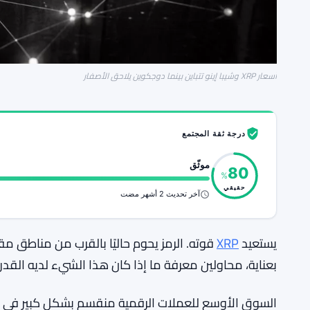
أسعار XRP وشيبا إينو تتباين بينما دوجكوين يلاحق الأصفار
درجة ثقة المجتمع
موثّق
80
%
حقيقي
آخر تحديث 2 أشهر مضت
يستعيد
XRP
قوته. الرمز يحوم حاليًا بالقرب من مناطق م
بعناية، محاولين معرفة ما إذا كان هذا الشيء لديه القدرة
السوق الأوسع للعملات الرقمية منقسم بشكل كبير في ال