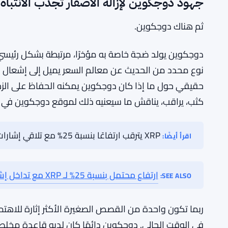
الذين يمتلكون كليهما يوازنون بين مجموعتين مختلفتين 
السوق الأوسع لا يقدم الكثير من الراحة أيضًا. العديد من 
وبعضها لا. الشعور العام يبقى حذرًا. المشاركون لا يذعرون
وانتظار عبر معظم الفضاء.
جهود دوجكوين لإزالة الأصفار تجذب الانتباه
ثم هناك دوجكوين.
دوجكوين يولد ضجة خاصة به مؤخرًا، مرتبطة بشكل رئيسي ب
نوع محدد من الحديث عن معالم السعر يميل إلى إشعال
حقيقي حول ما إذا كان دوجكوين يمكنه الحفاظ على الزخم
كثب، يراقب، يناقش ما سيعنيه ذلك لموقع دوجكوين في ال