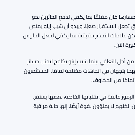
ومسارها كان مقلقًا بما يكفي لدفع الحائزين نحو
 تجعل الاستقرار صعبًا، ويبدو أن شيب إينو يمتص
 لكن علامات التحذير حقيقية بما يكفي لجعل الجلوس
لتوتر الأساسي في هذا السوق. XRP يكافح من أجل التعافي بينما شيب إينو يكافح لتجنب خسائر
هما يتجهان في اتجاهات مختلفة تمامًا. المستثمرون