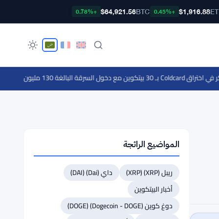
$64,921.56
BTC
$1,916.88
E
+0.78%
+0.45%
 البالغة 130 مليون دولار مرحلة جديدة
المواضيع الرائجة
ريبل (XRP) (XRP)
داي (Dai) (DAI)
أخبار البيتكوين
دوغ كوين (Dogecoin - DOGE) (DOGE)