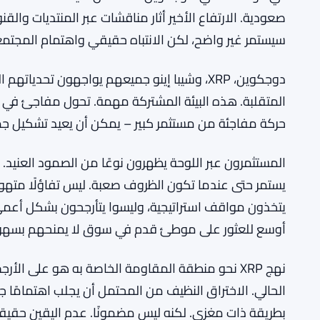
XRP يترقب ارتفاعًا بنسبة 25% مع تلاقي إشارات الموت والتصفية
اقرأ أيضًا:
ارتفاع محتمل بنسبة 25% لـ XRP مع تداخل إشارات الموت والتصفية
SEE ALSO:
ربما تكون واحدة من القصص الصغيرة الأكثر إثارة للاهتم
في الوقت الحالي. دوجكوين دائمًا كان لديه قاعدة مخل
صعودية. الارتفاع الأخير أثار مناقشات عبر المنتديات والقن
سيستمر غير واضح، لكن الانتباه حقيقي واهتمام المجتمع
دوجكوين، XRP، وشيبا إينو جميعهم يواجهون تح
المتقلبة. هذه البيئة المشتركة مهمة. تحول مفاجئ في ا
حركة مفاجئة من مستثمر كبير – يمكن أن يعيد تشكيل ج
المستثمرون عبر اللوحة يظهرون نوعًا من الصمود العنيد.