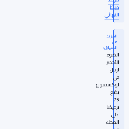
ميكا
النهائي
المزيد
من
السياق:
الضوء
الأخضر
لريبل
في
لوكسمبورغ
يضع
75
ترخيصًا
على
المحك