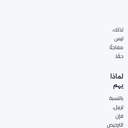
لذلك،
ليس
مفاجئًا
حقًا.
لماذا
يهم
بالنسبة
لريبل،
فإن
الترخيص