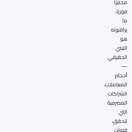
محفزًا
فوريًا.
ما
يراقبونه
هو
التبني
الحقيقي
—
أحجام
المعاملات،
الشراكات
المصرفية
التي
تتحقق،
قنوات