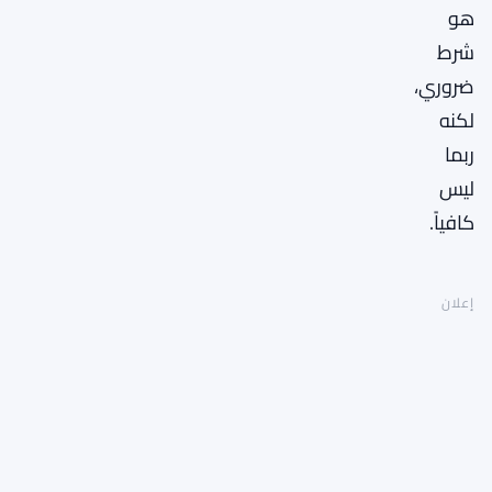
هو
شرط
ضروري،
لكنه
ربما
ليس
كافياً.
إعلان