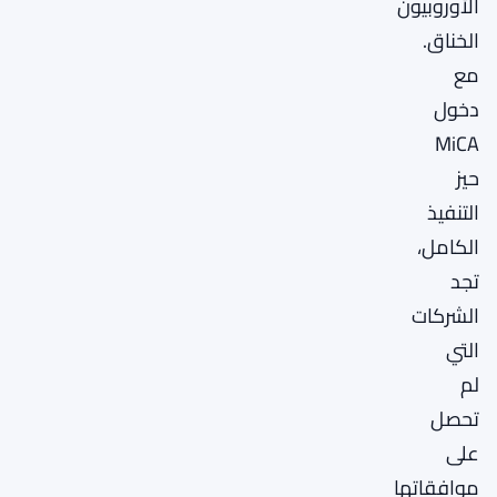
الأوروبيون
الخناق.
مع
دخول
MiCA
حيز
التنفيذ
الكامل،
تجد
الشركات
التي
لم
تحصل
على
موافقاتها