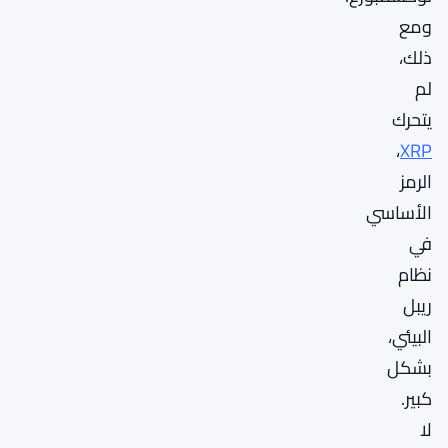
ومع
ذلك،
لم
يتحرك
،
XRP
الرمز
الأساسي
في
نظام
ريبل
البيئي،
بشكل
كبير.
لا