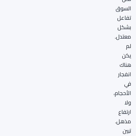
السوق
تفاعل
بشكل
معتدل.
لم
يكن
هناك
انفجار
في
الأحجام،
ولا
ارتفاع
مذهل.
تبين