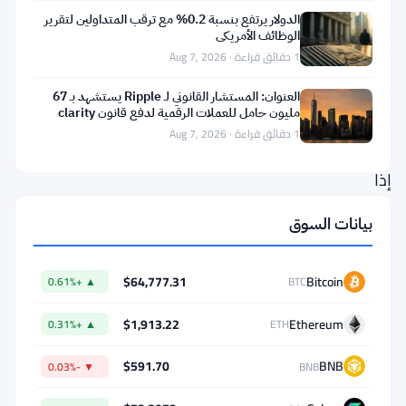
بصراحة:
الدولار يرتفع بنسبة 0.2% مع ترقب المتداولين لتقرير
ما
الوظائف الأمريكي
1 دقائق قراءة · Aug 7, 2026
الفائدة
من
العنوان: المستشار القانوني لـ Ripple يستشهد بـ 67
مليون حامل للعملات الرقمية لدفع قانون clarity
الترخيص
1 دقائق قراءة · Aug 7, 2026
التنظيمي
إذا
كان
بيانات السوق
السوق
لا
$64,777.31
Bitcoin
▲ +0.61%
BTC
يهتم؟
$1,913.22
Ethereum
▲ +0.31%
ETH
ما
$591.70
BNB
▼ -0.03%
BNB
الذي