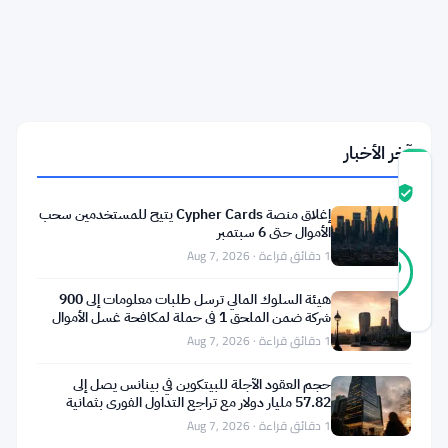
لوكسمبورغ
دون
تأثير
على
سعر
XRP
آخر الأخبار
درجة
ثقة
موثّق
إغلاق منصة Cypher Cards يتيح للمستخدمين سحب
المجتمع
الأموال حتى 6 سبتمبر
27
1 دقائق قراءة · Aug 7, 2026
موثّق
89
أصوات
%
حقيقي
هيئة السلوك المالي ترسل طلبات معلومات إلى 900
آخر تحديث 1 شهر مضت
شركة ضمن الملحق 1 في حملة لمكافحة غسل الأموال
1 دقائق قراءة · Aug 7, 2026
يجب
حجم العقود الآجلة للبيتكوين في بينانس يصل إلى
طرح
57.82 مليار دولار مع تراجع التداول الفوري بثمانية
أضعاف
السؤال
1 دقائق قراءة · Aug 7, 2026