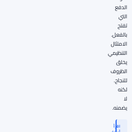
الدفع
التي
تفتح
بالفعل.
الامتثال
التنظيمي
يخلق
الظروف
للنجاح.
لكنه
لا
يضمنه.
اقرأ