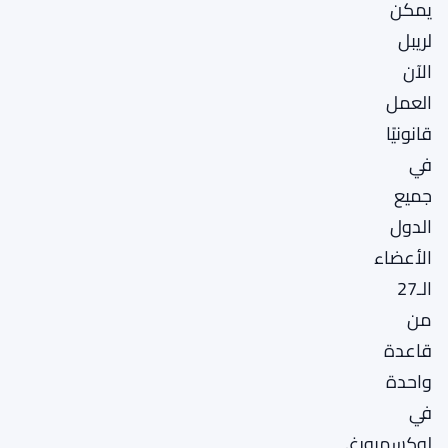
يمكن
لريبل
الآن
العمل
قانونيًا
في
جميع
الدول
الأعضاء
الـ27
من
قاعدة
واحدة
في
لوكسمبورغ.