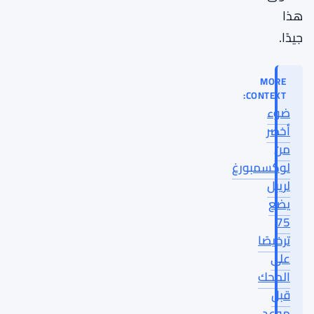
هذا
جيدًا.
MORE
CONTEXT:
ضوء
أخضر
من
لوكسمبورغ
لريبل
يضع
75
ترخيصًا
على
المحك
قبل
موعد