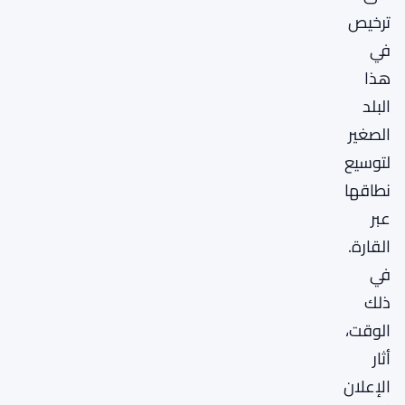
ترخيص
في
هذا
البلد
الصغير
لتوسيع
نطاقها
عبر
القارة.
في
ذلك
الوقت،
أثار
الإعلان