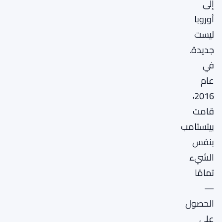
إلى
أوروبا
ليست
جديدة.
في
عام
2016،
قامت
بيتستامب
بنفس
الشيء
تمامًا
—
الحصول
على