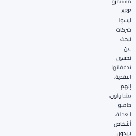
مستثمرو
XRP
ليسوا
شركات
تبحث
عن
تحسين
تدفقاتها
النقدية.
إنهم
متداولون،
حاملو
العملة،
أشخاص
يريدون