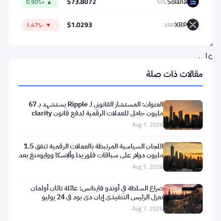
حدث
$73.8072
Solana
▲ +0.90%
SOL
حصلت
$1.0293
XRP
▼ -1.47%
XRP
ريبل
على
ترخيص
مقالات ذات صلة
مزدوج
في
العنوان: المستشار القانوني لـ Ripple يستشهد بـ 67
مليون حامل للعملات الرقمية لدفع قانون clarity
لوكسمبورغ.
Aug 7, 2026
ليس
بالأمر
اللجان السياسية المرتبطة بالعملات الرقمية تنفق 1.5
مليون دولار على سباقات فلوريدا وألاسكا ووايومنغ بعد
البسيط.
تعثر
Aug 7, 2026
إنه
صراع السلطة في أوندو فاينانس: عائلة ناثان أولمان
المفتاح
تعزل الرئيس التنفيذي إيان دي بود في 24 يوليو
الذي
Aug 7, 2026