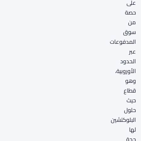
على
حصة
من
سوق
المدفوعات
عبر
الحدود
الأوروبية،
وهو
قطاع
حيث
حلول
البلوكتشين
لها
حجة