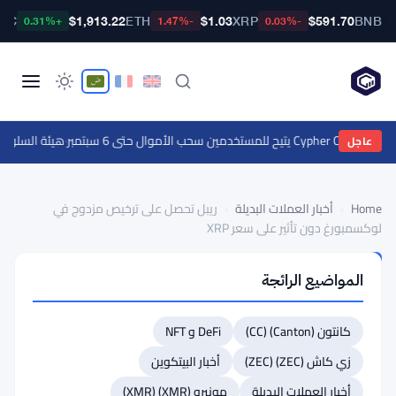
BTC
$1,913.22
ETH
$1.03
XRP
$591.70
BNB
+0.31%
-1.47%
-0.03%
مين سحب الأموال حتى 6 سبتمبر
·
هيئة السلوك المالي ترسل طلبا
عاجل
Home
›
أخبار العملات البديلة
›
ريبل تحصل على ترخيص مزدوج في
لوكسمبورغ دون تأثير على سعر XRP
أخبار
المواضيع الرائجة
العملات
البديلة
ريبل
كانتون (Canton) (CC)
DeFi و NFT
تحصل
زي كاش (ZEC) (ZEC)
أخبار البيتكوين
على
أخبار العملات البديلة
مونيرو (XMR) (XMR)