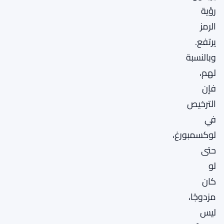
رؤية
الرمز
يرتفع.
وبالنسبة
لهم،
فإن
الترخيص
في
لوكسمبورغ،
حتى
لو
كان
مزدوجًا،
ليس