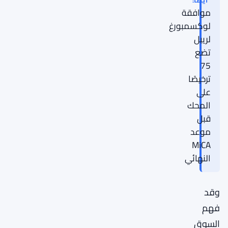
أيضًا:
موافقة
لوكسمبورغ
لريبل
تضع
75
ترخيصًا
على
المحك
قبل
موعد
MiCA
النهائي
وقد
فهم
السوق