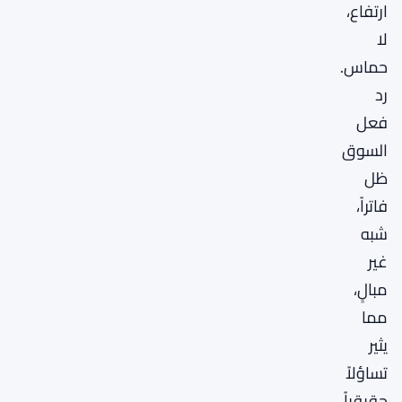
ارتفاع،
لا
حماس.
رد
فعل
السوق
ظل
فاتراً،
شبه
غير
مبالٍ،
مما
يثير
تساؤلاً
حقيقياً