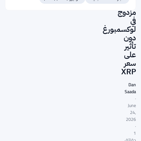
ترخيص
مزدوج
في
لوكسمبورغ
دون
تأثير
على
سعر
XRP
Dan
Saada
·
June
24,
2026
·
1
دقائق