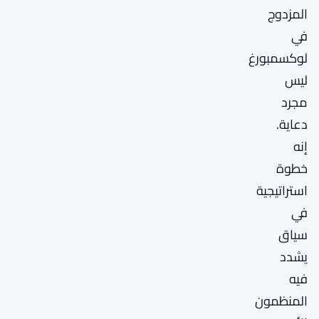
المزدوج
في
لوكسمبورغ
ليس
مجرد
دعاية.
إنه
خطوة
استراتيجية
في
سياق
يشدد
فيه
المنظمون