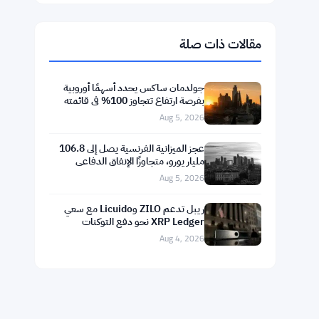
$1,896.66
Ethereum
▲ +1.30%
ETH
$592.77
BNB
▼ -1.40%
BNB
$73.4642
Solana
▼ -0.88%
SOL
$1.0446
XRP
▼ -2.65%
XRP
مقالات ذات صلة
جولدمان ساكس يحدد أسهمًا أوروبية
بفرصة ارتفاع تتجاوز 100% في قائمته
Aug 5, 2026
عجز الميزانية الفرنسية يصل إلى 106.8
مليار يورو، متجاوزًا الإنفاق الدفاعي