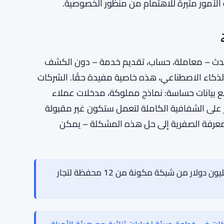
الذكاء الاصطناعي ثقيلة. تشغيلها بالكامل على
السلسلة هو، في الوقت الحالي، مستحيل عمليًا على أي نطاق ذي معنى. نموذج THEA يبقي الحوسبة الثقيلة
ع من طبقة إثبات العمل التي تسجل وتتحقق مما حدث
تشين نفسها. إنه نمط تصميم يكتسب زخمًا عبر
الأمور مثيرة للاهتمام من منظور الخصوصية.
ما حدث – معاملة، حساب، تقديم خدمة – دون الكشف
 الذكاء الاصطناعي، هذه خاصية مفيدة حقًا. الشركات
 مع بيانات حساسة: نماذج مملوكة، مدخلات عملاء
ر على الشفافية الكاملة لتعمل ستكون غير مقبولة