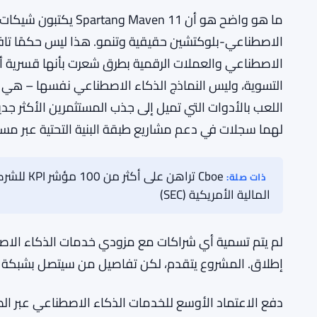
هذا الجزء غير واضح بعض الشيء.
ما الذي يشتريه التمويل بالفعل
التطوير المستمر ل
والعمليات – تفاصيل لم تشاركها الشركة علنًا كجزء من ال
ما هو واضح هو أن aven 11
الاصطناعي-بلوكتشين حقيقية وتنمو. هذا ليس حكمًا تافه
التسوية، وليس النماذج الذكاء الاصطناعي نفسها – هي رهان
لهما سجلات في دعم مشاريع طبقة البنية التحتية عبر مسا