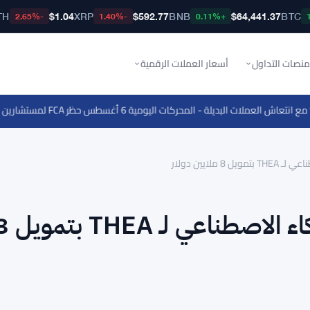
TH
$1.04
XRP
$592.77
BNB
$64,441.37
BTC
-2.65%
-1.40%
+0.11%
منصات التداول
أسعار العملات الرقمية
·
حظر FCA لمستشارين بسبب تحويلات معاشات بقيمة 126 مليون جنيه إسترليني
لايين دولار
سولانا تدعم طبقة تسوية الذكاء الاص