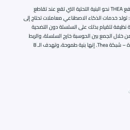
انضمت كل من Maven 11 وSpartan إلى الجولة، لدعم دفع THEA نحو البنية التحتية التي تقع عند تقاطع
 تولد خدمات الذكاء الاصطناعي معاملات تحتاج إلى
قة نظيفة للقيام بذلك على السلسلة دون التضحية
البيانات الحساسة. تريد THEA حل ذلك من خلال الجمع بين الحوسبة خارج السلسلة، والربط
بسولانا، وإثباتات المعرفة الصفرية في شبكة تسوية واحدة – شبكة Thea. إنها بنية طموحة، وتهدف الـ 8