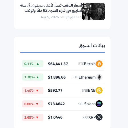
اليومية 6 أغسطس
1 دقائق قراءة · Aug 6, 2026
حظر FCA لمستشارين بسبب تحويلات
معاشات بقيمة 126 مليون جنيه
إسترليني
1 دقائق قراءة · Aug 6, 2026
آرثر هايز يتوقع وصول بيتكوين إلى مليون
دولار إذا قضى الذكاء الاصطناعي على
الوظائف المكتبية
1 دقائق قراءة · Aug 6, 2026
أسعار الذهب تصل لأعلى مستوى في ستة
أسابيع مع شراء الصين 82 طنًا وتوقف
بيتكوين
1 دقائق قراءة · Aug 5, 2026
بيانات السوق
$64,441.37
Bitcoin
▲ +0.11%
BTC