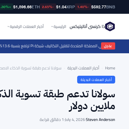
$1,896.66
ETH
$1.04
XRP
$592.77
BNB
+1.30%
-2.65%
-1.40%
ذا كرنسي أناليتيكس
الرئيسية
أخبار العملات الرقمية
·
شبكة Pi ترتفع بنسبة 13.6% مع انتعاش العملات البديلة - المحركات اليومية 6 أغسطس
عاجل
Home
›
أخبار العملات البديلة
›
سولانا تدعم طبقة تسوية الذكاء الاصطناعي لـ THEA بتمويل 8 م
أخبار العملات البديلة
ملايين دولار
Steven Anderson
·
July 4, 2026
·
1 دقائق قراءة