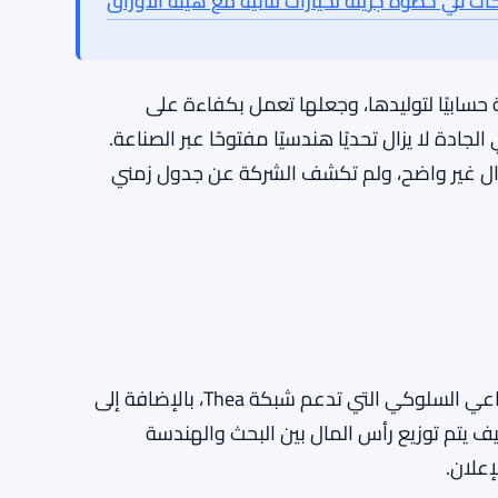
تخدامات. تهدف دمج THEA لإثباتات المعرفة الصفرية إلى حل هذه المشكلة – يمكن
إيرلندا تصادر 500 بيتكوين بقيمة 31 مليون دولار من شبكة مكونة من 12 محفظة لتجار
100 مؤشر أداء للشركات في خطوة جريئة لخيارات ثنائية مع هيئة الأوراق
 حسابيًا لتوليدها، وجعلها تعمل بكفاءة على
جادة لا يزال تحديًا هندسيًا مفتوحًا عبر الصناعة.
طاق واسع لا يزال غير واضح، ولم تكشف الشركة عن جدول زمني