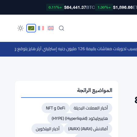
$64,441.37
BTC
$1,896.66
E
+0.11%
+1.30%
·
آرثر هايز يتوقع وصول بيتكوي
المواضيع الرائجة
طناعي لـ THEA بتمويل 8
أخبار العملات البديلة
DeFi و NFT
هايبيرليكود (Hyperliquid) (HYPE)
أفالانش (AVAX) (AVAX)
أخبار البيتكوين