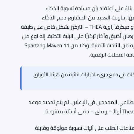
يتم توجيه الـ 8 ملايين دولار لبناء بنية تحتية للذكاء الاصطناعي السلوكي التي تدعم شبكة Thea، بالإضافة إلى
لشبكة نفسها. لم تحدد THEA بالضبط كيف يتم توزيع رأس المال بين البحث والهندسة
إعلان.
M وSpartan يكتبون شيكات بناءً على اعتقاد بأن مساحة تسوية الذكاء
ًا. حاولت العديد من المشاريع دمج الذكاء
الاصطناعي والعملات الرقمية بطرق شعرت بأنها قسرية أو مبكرة. زاوية THEA – التركيز بشكل خاص على طبقة
 أضيق وأكثر تركيزًا على البنية التحتية. إنه نوع من
اللعب بالأدوات التي تميل إلى جذب المستثمرين الأكثر جدية من الناحية التقنية، وكلا من Maven 11 وSpartan
حة العملات الرقمية.