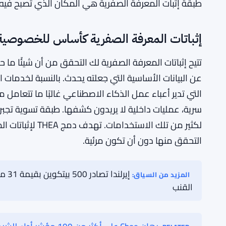
جزء الحوسبة خارج السلسلة مهم بنفس القدر. أعباء عمل 
خارج السلسلة بينما يستخدم سولانا كمرساة تسوية – نو
دون الحاجة إلى إعادة تشغيل كل عملية حسابية على بلوك
مساحة البنية التحتية للعملات الرقمية الأوسع، وتطبقه THEA بشكل خاص على الذكاء الاصطناعي.
طبقة إثبات المعرفة الصفرية هي المكان الذي تصبح فيه 
إثباتات المعرفة الصفرية كأساس للخصوصية
تتيح إثباتات المعرفة الصفرية لك التحقق من أن شيئًا 
عن البيانات الأساسية التي جعلته يحدث. بالنسبة لخدمات
التي تدير أعباء عمل الذكاء الاصطناعي غالبًا ما تتعامل
سرية، عمليات داخلية لا يريدون كشفها. طبقة تسوية تجب