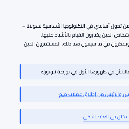
دون نوع الازدحام الذي قد يجعل السلاسل الأصغر
لحجم الذي يجلبونه يضيف وزنًا حقيقيًا لأرقام نشاط
زيج قوي من الطاقة المضاربة المركزة على بلوكتشين
راحة مع المخاطر، والراحة مع الأسواق السريعة،
و الجمهور الذي تجذبه سولانا الآن.
إنه لا يأتي من تحول أساسي في التكنولوجيا الأساسية لسولانا –
شخاص الذين يختارون القيام بالأشياء عليها.
يفكرون في ما سيبنون بعد ذلك. المستثمرون الذين