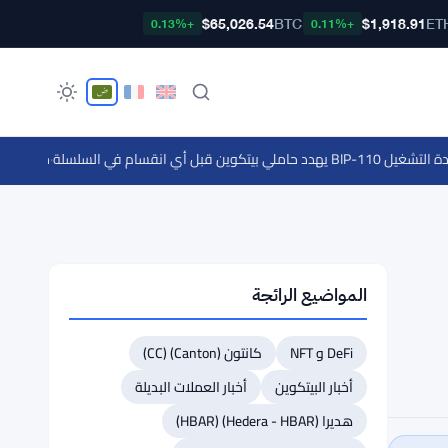
$65,026.54
BTC
$1,918.91
ET
+0.13%
+0.11%
بل أي انقسام في السلسلة
·
جينياس سبورتس تبر
المواضيع الرائجة
DeFi و NFT
كانتون (Canton) (CC)
أخبار البيتكوين
أخبار العملات البديلة
هديرا (Hedera - HBAR) (HBAR)