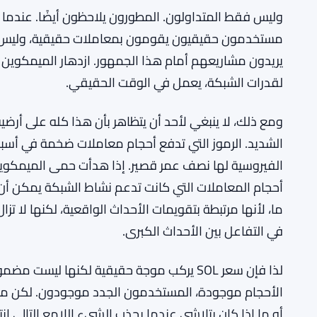
سكيوريتايز تدرج الأسهم الرمزية على سولانا و
اقرأ أيضاً:
مشروع قانون جيليبراند يمنع أعضاء الكون
READ ALSO:
خسارة هينكال لـ $820k من USDC بسبب خلل في العقد الذكي
MORE CONTEXT:
وليس فقط المتداولون. المطورون يلاحظون أيضًا. عندما
مستخدمون حقيقيون يقومون بمعاملات حقيقية، وليس فقط 
يريدون مشاريعهم أمام هذا الجمهور. ازدهار الميمكوين
لقدرات الشبكة، يعمل في الوقت الحقيقي.
ومع ذلك، لا ينبغي لأحد أن يتظاهر بأن هذا كله على أر
الشديد. الرموز التي تدفع أحجام معاملات ضخمة في أسبوع ي
الفيروسية لها نصف عمر قصير. إذا هدأت حمى الميمكوي