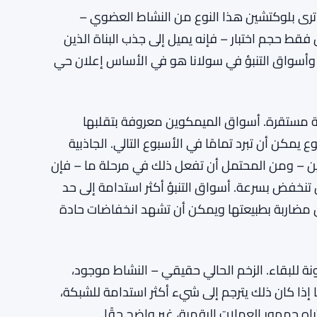
أفالانش في ظهورها الأول في بورصة نيويورك
غرس والرئيس من إطلاق عملات ميم
 ترى بلوكتشين هذا النوع من النشاط العضوي –
حجم اختبار – فإنه يميل إلى جذب البناة الذين
 وأسواق التنبؤ في سولانا هو في الأساس إعلان حي
ضية مستقرة. أسواق الميمكوين معروفة بتقلبها
مكن أن تبرد تمامًا في الأسبوع التالي. الجاذبية
ن – ومن المحتمل أن تفعل ذلك في مرحلة ما – فإن