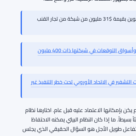
تنخفض بسرعة. أسواق التنبؤ أكثر استدامة إلى حد
تزال مضاربة بطبيعتها ويمكن أن تشهد انخفاضات حادة
ت مضمونة للبقاء. الزخم الحالي حقيقي – النشاط موجود،
ذا كان ذلك يترجم إلى شيء أكثر استدامة للشبكة،
باه جمهور العملات الرقمية، غير واضح حقًا.
مكتب الأصول الجنائية في أيرلندا يصادر 500 بيتكوين بقيمة $31 مليون من شبكة من تجار القنب
ارتفاع سولانا بفضل طفرة الميم كوين وأسواق التوقعات في شبكتها ذات 400 مليون