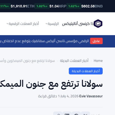
$1,918.91
ETH
$1.04
XRP
$602.56
BNB
+0.11%
+1.82%
+1.62%
ذا كرنسي أناليتيكس
الرئيسية
أخبار العملات الرقمية
اعتماد الدولار الرقمي
·
مؤسس نانسن أليكس سفانفيك يتوقع عدم انخفاض بيتكوين عن $60,000 مع إعادة تشكيل الأصول المرم
عاجل
Home
›
أخبار العملات البديلة
›
سولانا ترتفع مع جنون الميمكوين وأسوا
أخبار العملات البديلة
سولانا ترتفع مع جنون الميمكو
Evie Vavasseur
·
July 4, 2026
·
1 دقائق قراءة