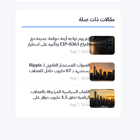
$1,918.91
Ethereum
▲ +0.11%
ETH
$602.56
BNB
▲ +1.62%
BNB
$76.1632
Solana
▲ +2.97%
SOL
$1.0421
XRP
▲ +1.82%
XRP
مقالات ذات صلة
إيثريوم تواجه أزمة حوكمة جديدة مع
اقتراح EIP-8363 وتأثيره على استقرار
التمويل اللامركزي
Aug 7, 2026
العنوان: المستشار القانوني لـ Ripple
يستشهد بـ 67 مليون حامل للعملات