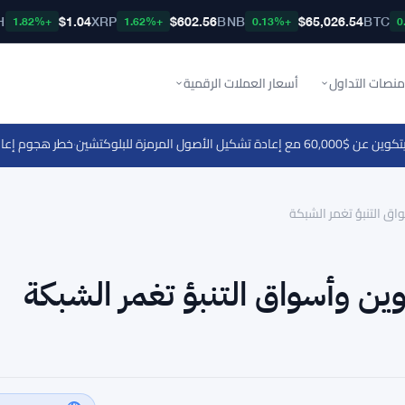
H
$1.04
XRP
$602.56
BNB
$65,026.54
BTC
+1.82%
+1.62%
+0.13%
منصات التداول
أسعار العملات الرقمية
زة للبلوكتشين
·
خطر هجوم إعادة التشغيل BIP-110 يهدد حاملي بيتكوين ق
ق التنبؤ تغمر الشبكة
ين وأسواق التنبؤ تغمر الشبكة