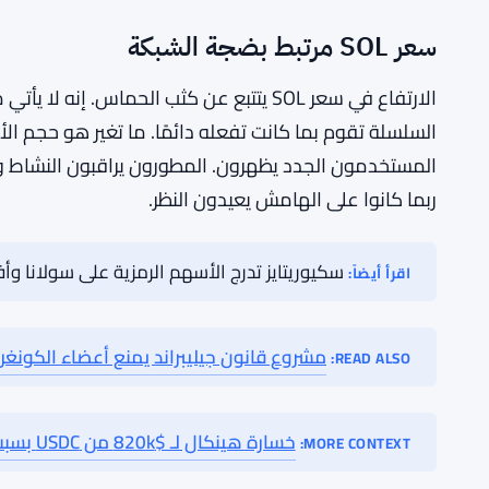
وسولانا، بقدرتها على معالجة المعاملات، تتعامل معها 
تنهار. لذا وجد جمهور أسواق التنبؤ منزلاً مريحًا هناك، وا
الشبكة بشكل عام.
عندما تجمع بين الميمكوين وأسواق التنبؤ، تحصل على م
واحد. كلا القطاعين يجذبان المستخدمين الذين يشعرون بال
والراحة في فقدان المال مقابل فرصة الفوز الكبير. هذا ه
سعر SOL مرتبط بضجة الشبكة
الارتفاع في سعر SOL يتتبع عن كثب الحماس. 
السلسلة تقوم بما كانت تفعله دائمًا. ما تغير هو حجم الأ
المستخدمون الجدد يظهرون. المطورون يراقبون النشاط و
ربما كانوا على الهامش يعيدون النظر.