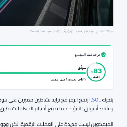
سولانا ترتفع مع جنون الميمكوين وأسواق التنبؤ تغمر الشبكة
درجة ثقة المجتمع
موثّق
83
%
حقيقي
آخر تحديث 1 شهر مضت
يتحرك
SOL
. ارتفع الرمز مع تزايد نشاطين مميزين على ب
ونشاط أسواق التنبؤ – مما يدفع أحجام المعاملات بطرق 
الميمكوين ليست جديدة على العملات الرقمية. لكن وجود