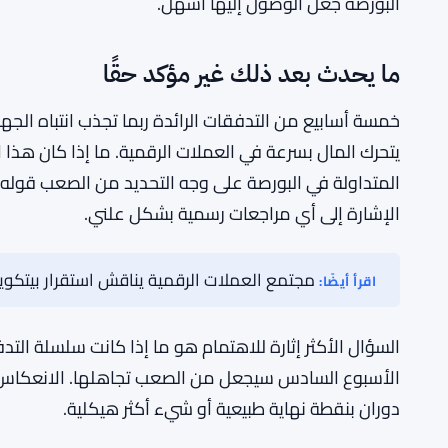
ضخمة، إطلاقات قياسية، تأكيد مؤسسي على نطاق لم تش
إيثريوم المتداولة في البورصة. كلا المنتجين جذبا رأس مال
دخلوا. قد ترغب الموجة التالية من المشترين المؤسسيي
السجلات. يبدو أن صناديق XRP المتداولة في البورصة تملأ هذه الفجوة لبعضهم.
وليس الأمر كما لو أن XRP هي عملة بدي
القيمة السوقية لسنوات. المعرفة المؤسسية موجودة. الس
البورصة جعل الوصول إليها أسهل.
ما يحدث بعد ذلك غير مؤكد حقًا
خمسة أسابيع من التدفقات الرائدة ربما تجذب انتباه الج
المتداولة في البورصة على وجه التحديد من الصعب قوله ال
الإشارة إلى أي مراجعات رسمية بشكل علني.