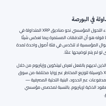
الإجابة الصادقة هي: ليس من الواضح تمامًا. الدوافع وراء التحول المؤسسي نحو صناديق XRP المتداولة في
كننا قوله هو أن التدفقات المستمرة ربما تعكس شيئًا
لأموال المؤسسية لا تتكدس في فئة أصول واحدة لمدة
 لم يتم توضيحها علنًا.