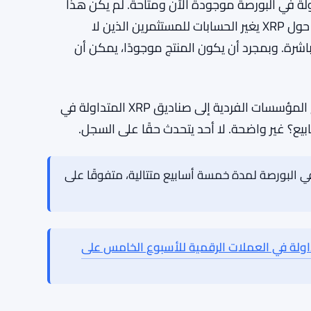
لذين لديهم بالفعل تعرض لبيتكوين وإيثريوم من خلال
صناديق التداول المتداولة في البورصة قد ينظرون إلى XRP كوسيلة لتوزيع المخاطر عبر زوايا مختلفة من سوق
 خاصة بها — المدفوعات عبر الحدود، البنية التحتية المصرفية —
لعقود الذكية لإيثريوم. بالنسبة لمخصص مؤسسي
.
قيقة بسيطة أن منتجات صناديق XRP المتداولة في البورصة موجودة الآن ومتاحة. لم يكن هذا
دائمًا صحيحًا. توفر الأطر المنظمة والمتداولة في البورصة حول XRP يغير الحسابات للمستثمرين الذين لا
اشرة. وبمجرد أن يكون المنتج موجودًا، يمكن أن
ومع ذلك، فإن الأهداف الاستراتيجية المحددة التي تدفع المؤسسات الفردية إلى صناديق XRP المتداولة في
يع؟ غير واضحة. لا أحد يتحدث حقًا على السجل.