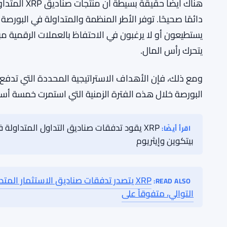
أحد العوامل المحتملة هو تنويع المحفظة. المستثمرون ا
العملات الرقمية. لدى XRP حالة استخدام
وهي متميزة تمامًا عن عرض القيمة لبيتكوين أو نظام ا
يحاول بناء كتاب أصول رقمية متنوع، فإن هذا التمايز مهم
هناك أيضًا ح
يستطيعون أو لا يرغبون في الاحتفاظ بالعملات الرقمية مب
يتحرك رأس المال.
البورصة خلال هذه الفترة الزمنية التي استمرت خمسة أساب