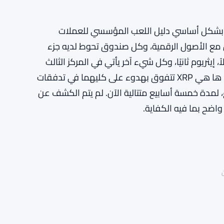
سستا بشكل أساسي دليل اللعب المؤسسي للعملات
 مع الأصول الرقمية، وكل صندوق تحوط لديه جزء
إيثريوم ثانيًا، وكل شيء آخر يأتي في المركز الثالث
البعيد. كان هذا هو الوضع الافتراضي لسنوات. ومع ذلك، ها هي XRP تتفوق بهدوء على كليهما في تدفقات
، لمدة خمسة أسابيع متتالية الآن. لم يتم الكشف عن
واضح بما فيه الكفاية.