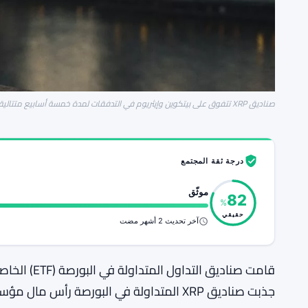
صناديق XRP تتفوق على بيتكوين وإيثريوم في التدفقات لمدة خمسة أسابيع متتالية
درجة ثقة المجتمع
موثّق
82
%
حقيقي
آخر تحديث 2 أشهر مضت
قامت صناديق التداول المتداولة في البورصة (ETF) الخاصة بـ
جذبت صناديق XRP المتداولة في البورصة رأ