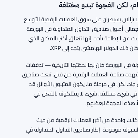
 في البورصة لمدة خمسة أسابيع متتالية، متفوقًا على
تداولة في العملات الرقمية للأسبوع الخامس على
ام، لكن الفجوة تبدو مختلفة
لا يزالان يسيطران على سوق العملات الرقمية الأوسع
إجمالي أصول صناديق التداول المتداولة في البورصة
ولة في البورصة ليست عن الإطاحة بأحد. إنها تتعلق أكثر بالمكان الذي
ذلك الدولار الهامشي يتجه إلى XRP.
ة في البورصة كان لها لحظتها التاريخية — تدفقات