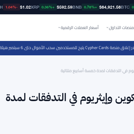
TH
$1.02
XRP
$592.59
BNB
$64,921.56
BTC
-1.04%
+0.36%
+0.78%
منصات التداول
أسعار العملات الرقمية
 Cypher Cards يتيح للمستخدمين سحب الأموال حتى 6 سبتمبر
·
هيئة السلوك المال
لى بيتكوين وإيثريوم في التدفقات لمدة