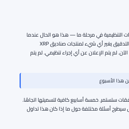
هده صناعة العملات الرقمية من قبل. تبعت صناديق
 جاد. لكن في مرحلة ما، يكون المتبنون الأوائل قد
ن في شيء مختلف، شيء لا يمتلكونه بالفعل في
لة غامضة. لقد كانت واحدة من أكبر العملات الرقمية من حيث
يولة موجودة. إطار صناديق التداول المتداولة في
هات التنظيمية في مرحلة ما — هذا هو الحال عندما
يتحرك المال بسرعة في العملات الرقمية. ما إذا كان هذا التدقيق يغير أي شيء لمنتجات صناديق XRP
آن. لم يتم الإعلان عن أي إجراء تنظيمي. لم يتم