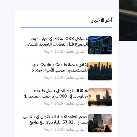
آخر الأخبار
مسؤول OKX يشكك في إقرار قانون
الوضوح قبل انتخابات التجديد النصفي
ويحذر من هبوط البيتكوين إلى 55 ألف
1 دقائق قراءة · Aug 7, 2026
دولار
إغلاق منصة Cypher Cards يتيح
للمستخدمين سحب الأموال حتى 6