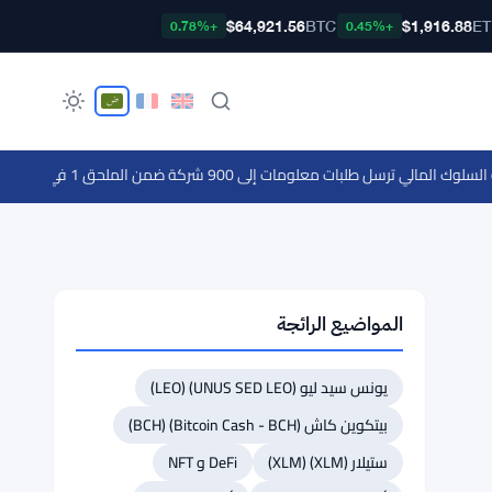
$64,921.56
BTC
$1,916.88
E
+0.78%
+0.45%
ي ترسل طلبات معلومات إلى 900 شركة ضمن الملحق 1 في حملة لمكافحة غسل الأموال
المواضيع الرائجة
يونس سيد ليو (UNUS SED LEO) (LEO)
بيتكوين كاش (Bitcoin Cash - BCH) (BCH)
ستيلار (XLM) (XLM)
DeFi و NFT