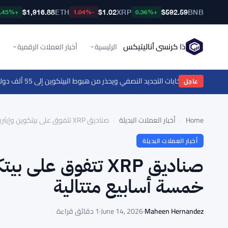
$1,916.88
ETH
$1.02
XRP
$592.59
BNB
+0.45%
-1.04%
+0.36%
ذا كرنسي أناليتيكس
الرئيسية
أخبار العملات الرقمية
·
إغلاق منصة
عاجل
Home
›
أخبار العملات البديلة
›
صناديق XRP تتفوق على بيتكوين وإيثريوم في التدفقات لمدة خمسة أسابيع متتالية
أخبار العملات البديلة
صناديق XRP تتفوق ع
خمسة أسابيع متتالية
Maheen Hernandez
·
June 14, 2026
·
1 دقائق قراءة