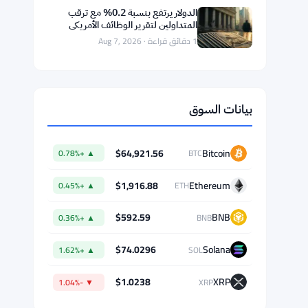
سبتمبر
1 دقائق قراءة · Aug 7, 2026
هيئة السلوك المالي ترسل طلبات
معلومات إلى 900 شركة ضمن الملحق 1
في حملة لمكافحة غسل الأموال
1 دقائق قراءة · Aug 7, 2026
حجم العقود الآجلة للبيتكوين في بينانس
يصل إلى 57.82 مليار دولار مع تراجع
التداول الفوري بثمانية أضعاف
1 دقائق قراءة · Aug 7, 2026
الدولار يرتفع بنسبة 0.2% مع ترقب
المتداولين لتقرير الوظائف الأمريكي
1 دقائق قراءة · Aug 7, 2026
بيانات السوق
$64,921.56
Bitcoin
▲ +0.78%
BTC