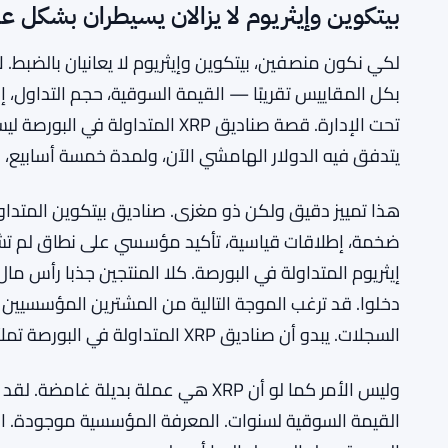
XRP يقود تدفقات صناديق التداول المتداولة
اقرأ أيضًا:
بيتكوين وإيثريوم
XRP يتصدر تدفقات صناديق الاستثمار الم
READ ALSO:
التوالي، متفوقاً على
بيتكوين وإيثريوم لا يزالان يسيطران بشكل ع
لكي نكون منصفين، بيتكوين وإيثريوم لا يعانيان بالضبط. 
بكل المقاييس تقريبًا — القيمة السوقية، حجم التداول، 
تحت الإدارة. قصة صناديق XRP المتدا
يتدفق فيه الدولار الهامشي الآن، ولمدة خمسة أسابيع، كان 
هذا تمييز دقيق ولكن ذو مغزى. صناديق بيتكوين المتداول