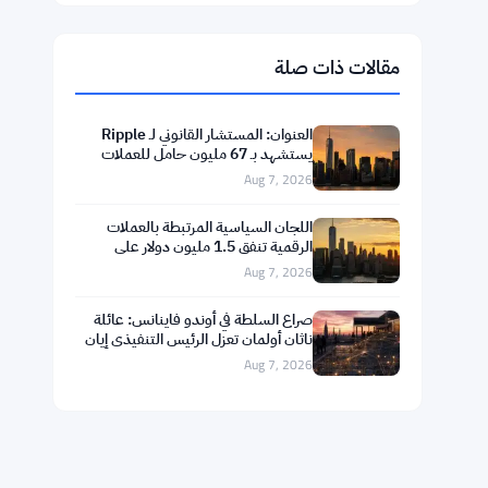
$1,916.88
Ethereum
▲ +0.45%
ETH
$592.59
BNB
▲ +0.36%
BNB
$74.0296
Solana
▲ +1.62%
SOL
$1.0238
XRP
▼ -1.04%
XRP
مقالات ذات صلة
العنوان: المستشار القانوني لـ Ripple
يستشهد بـ 67 مليون حامل للعملات
الرقمية لدفع قانون clarity
Aug 7, 2026
اللجان السياسية المرتبطة بالعملات
الرقمية تنفق 1.5 مليون دولار على