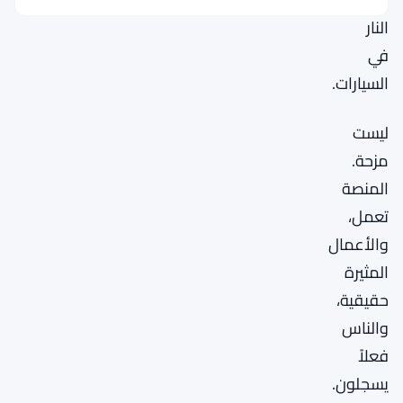
النار
في
السيارات.
ليست
مزحة.
المنصة
تعمل،
والأعمال
المثيرة
حقيقية،
والناس
فعلاً
يسجلون.