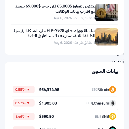
Pump.fun
بيتكوين تتجاوز $65,000 لكن حاجز $69,000 يصمد
مع اقتراب بيانات الوظائف
منصة
1 دقائق قراءة · Aug 6, 2026
مكافآت
سلسلة وورلد تطلق EIP-7928 على الشبكة الرئيسية
تدفع
للطبقة الثانية، تستهدف 1 جيجاغاز في الثانية
للمستخدمين
1 دقائق قراءة · Aug 6, 2026
أموالاً
نقدية
للقيام
بيانات السوق
بأشياء
جامحة،
$64,374.98
Bitcoin
▼ -0.55%
BTC
وأحياناً
$1,905.03
Ethereum
▼ -0.52%
ETH
خطيرة،
وكل
$590.90
BNB
▼ -1.46%
BNB
ذلك