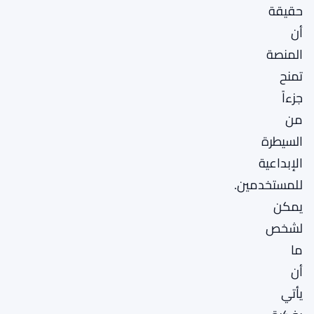
حقيقة
أن
المنصة
تمنح
جزءاً
من
السيطرة
الإبداعية
للمستخدمين.
يمكن
لشخص
ما
أن
يأتي