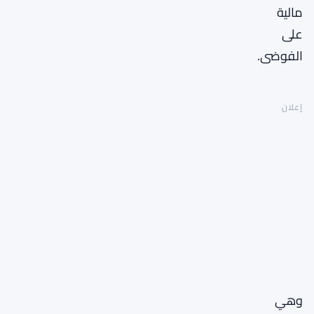
مالية
على
الفوضى.
إعلان
وهي