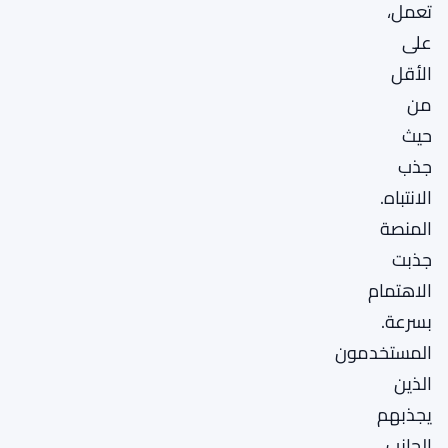
تعمل،
على
الأقل
من
حيث
جذب
الانتباه.
المنصة
جذبت
الاهتمام
بسرعة.
المستخدمون
الذين
يجذبهم
الجانب