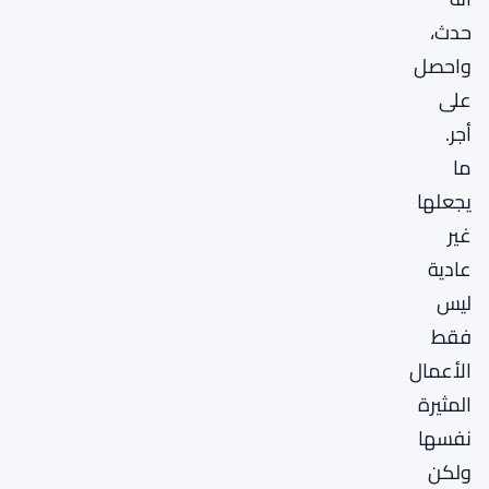
حدث،
واحصل
على
أجر.
ما
يجعلها
غير
عادية
ليس
فقط
الأعمال
المثيرة
نفسها
ولكن