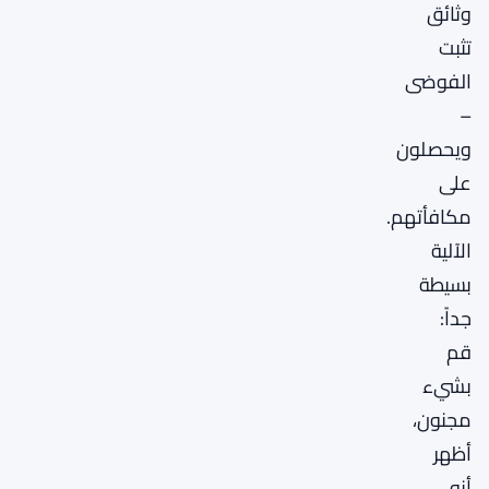
وثائق
تثبت
الفوضى
–
ويحصلون
على
مكافأتهم.
الآلية
بسيطة
جداً:
قم
بشيء
مجنون،
أظهر
أنه