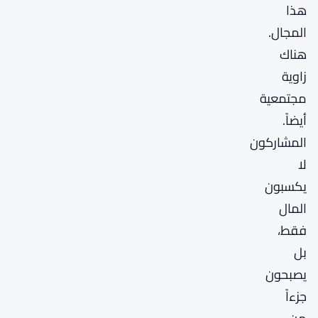
هذا
المجال.
هناك
زاوية
مجتمعية
أيضاً.
المشاركون
لا
يكسبون
المال
فقط،
بل
يصبحون
جزءاً