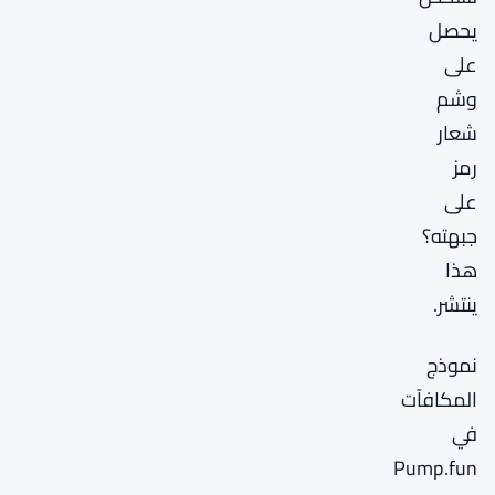
يحصل
على
وشم
شعار
رمز
على
جبهته؟
هذا
ينتشر.
نموذج
المكافآت
في
Pump.fun