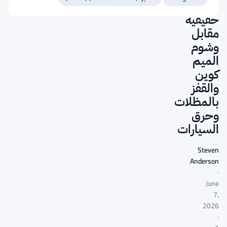
أموالاً
حقيقية
مقابل
وشوم
الميم
كوين
والقفز
بالمظلات
وحرق
السيارات
Steven
Anderson
·
June
7,
2026
·