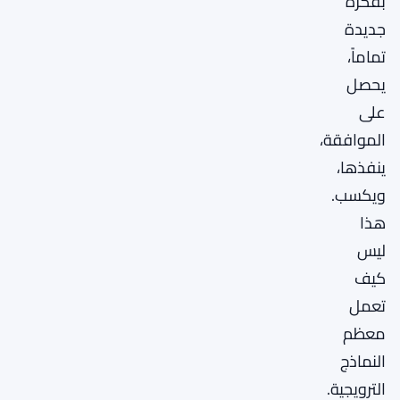
بفكرة
جديدة
تماماً،
يحصل
على
الموافقة،
ينفذها،
ويكسب.
هذا
ليس
كيف
تعمل
معظم
النماذج
الترويجية.