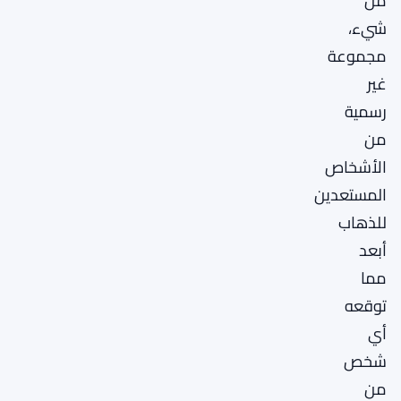
من
شيء،
مجموعة
غير
رسمية
من
الأشخاص
المستعدين
للذهاب
أبعد
مما
توقعه
أي
شخص
من