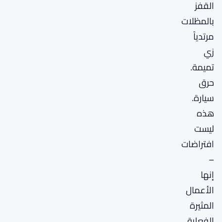
القفز
بالمظلات
مرتدياً
زي
تميمة.
حرق
سيارة.
هذه
ليست
افتراضات
–
إنها
الأعمال
المثيرة
الفعلية