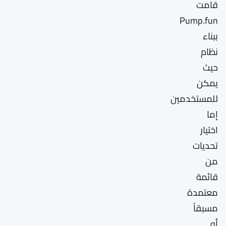
قامت
Pump.fun
ببناء
نظام
حيث
يمكن
للمستخدمين
إما
اختيار
تحديات
من
قائمة
معتمدة
مسبقاً
أو