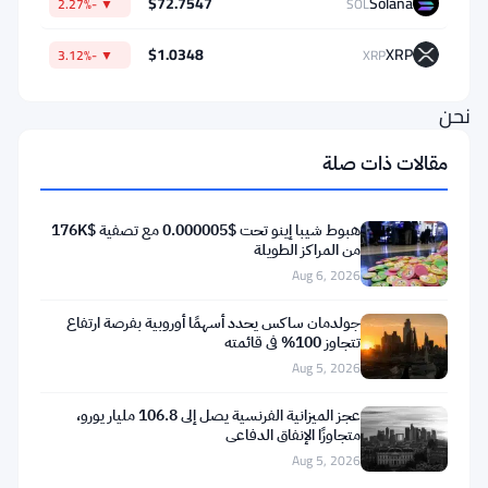
$72.7547
Solana
▼ -2.27%
SOL
لتسويق
الميم
$1.0348
XRP
▼ -3.12%
XRP
كوين.
نحن
نتحدث
مقالات ذات صلة
عن
وشوم
هبوط شيبا إينو تحت $0.000005 مع تصفية $176K
على
من المراكز الطويلة
Aug 6, 2026
الجبهة،
والقفز
جولدمان ساكس يحدد أسهمًا أوروبية بفرصة ارتفاع
تتجاوز 100% في قائمته
بالمظلات
Aug 5, 2026
في
أزياء
عجز الميزانية الفرنسية يصل إلى 106.8 مليار يورو،
متجاوزًا الإنفاق الدفاعي
التمائم،
Aug 5, 2026
وإشعال