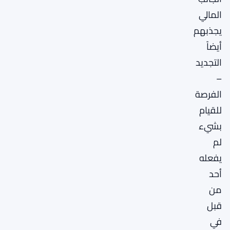
المالي
يجذبهم
أيضاً
التجديد
–
الفرصة
للقيام
بشيء
لم
يفعله
أحد
من
قبل
في