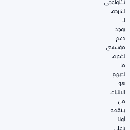
تكنولوجي
لشرحه،
لا
يوجد
دعم
مؤسسي
لذكره.
ما
لديهم
هو
الانتباه.
من
يلتقطه
أولاً،
بأعلى