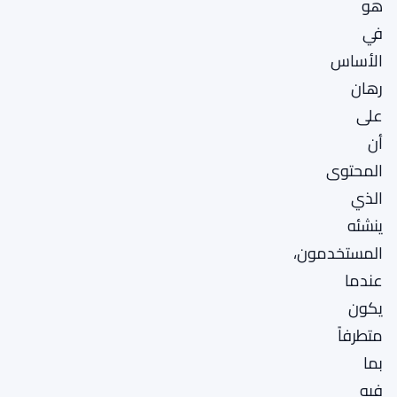
هو
في
الأساس
رهان
على
أن
المحتوى
الذي
ينشئه
المستخدمون،
عندما
يكون
متطرفاً
بما
فيه