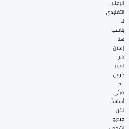
الإعلان
التقليدي
لا
يناسب
هنا.
إعلان
بانر
لميم
كوين
غير
مرئي
أساساً.
لكن
فيديو
لشخص