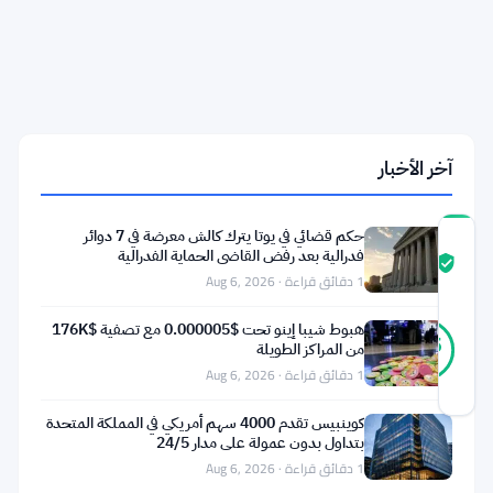
مقابل
وشوم
الميم
كوين
والقفز
بالمظلات
وحرق
السيارات
آخر الأخبار
حكم قضائي في يوتا يترك كالش معرضة في 7 دوائر
درجة
فدرالية بعد رفض القاضي الحماية الفدرالية
ثقة
موثّق
1 دقائق قراءة · Aug 6, 2026
المجتمع
42
هبوط شيبا إينو تحت $0.000005 مع تصفية $176K
موثّق
95
أصوات
من المراكز الطويلة
%
حقيقي
1 دقائق قراءة · Aug 6, 2026
آخر تحديث 2 أشهر مضت
كوينبيس تقدم 4000 سهم أمريكي في المملكة المتحدة
بتداول بدون عمولة على مدار 24/5
أطلقت
1 دقائق قراءة · Aug 6, 2026
منصة