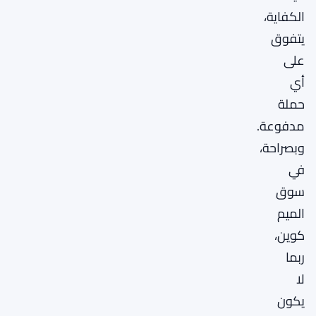
الكفاية،
يتفوق
على
أي
حملة
مدفوعة.
وبصراحة،
في
سوق
الميم
كوين،
ربما
لا
يكون