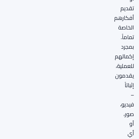
تقديم
أفكارهم
الخاصة
تماماً.
بمجرد
إكمالهم
للعملية،
يقدمون
إثباتاً
–
فيديو،
صور،
أو
أي