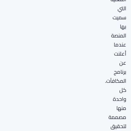
التي
سميت
بها
المنصة
عندما
أعلنت
عن
برنامج
المكافآت.
كل
واحدة
منها
مصممة
لتحقيق