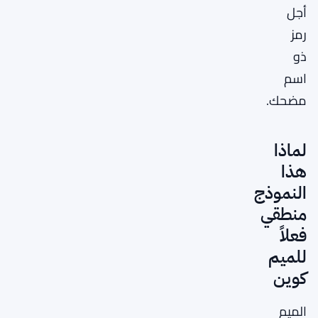
أجل
رمز
ذو
اسم
مضحك.
لماذا
هذا
النموذج
منطقي
فعلاً
للميم
كوين
الميم