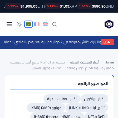
BTC
$1,905.03
ETH
$1.03
XRP
$590.90
BNB
-0.52%
-3.12%
-1.46%
وتا يترك كالش معرضة في 7 دوائر فدرالية بعد رفض القاضي الحماية الفدرالية
عاجل
Home
›
أخبار العملات البديلة
›
منصة Pump.fun تدفع أموالاً حقيقية
مقابل وشوم الميم كوين والقفز بالمظلات وحرق السيارات
أخبار
المواضيع الرائجة
العملات
البديلة
منصة
أخبار البيتكوين
أخبار العملات البديلة
Pump.fun
تشين لينك (LINK) (LINK)
مونيرو (XMR) (XMR)
تدفع
DeFi و NFT
هديرا (Hedera - HBAR) (HBAR)