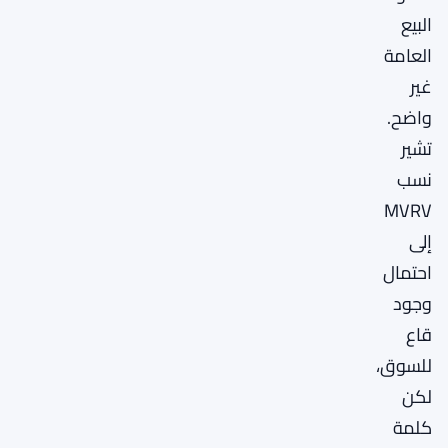
البيع
العامة
غير
واضح.
تشير
نسب
MVRV
إلى
احتمال
وجود
قاع
للسوق،
لكن
كلمة