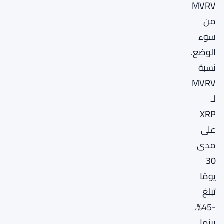
MVRV
من
سوء
الوضع.
نسبة
MVRV
لـ
XRP
على
مدى
30
يومًا
تبلغ
-45%،
بينما