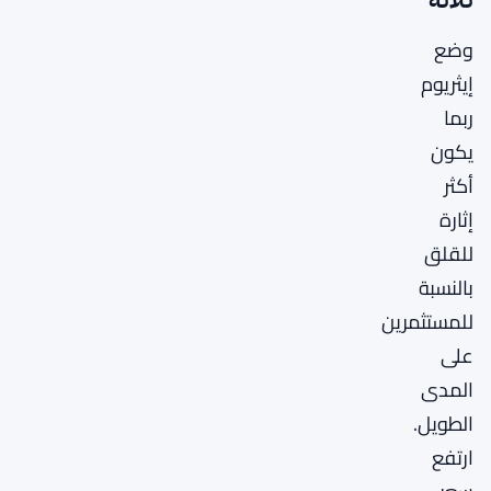
وضع
إيثريوم
ربما
يكون
أكثر
إثارة
للقلق
بالنسبة
للمستثمرين
على
المدى
الطويل.
ارتفع