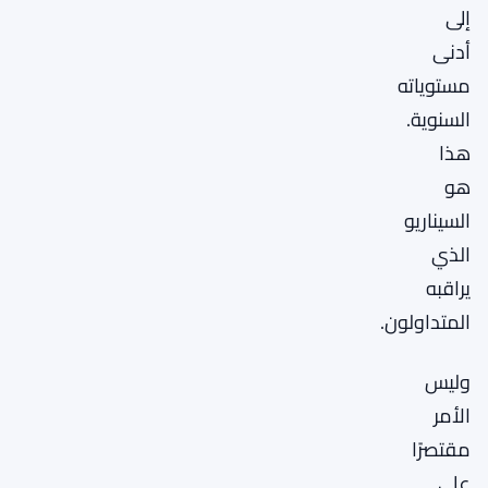
إلى
أدنى
مستوياته
السنوية.
هذا
هو
السيناريو
الذي
يراقبه
المتداولون.
وليس
الأمر
مقتصرًا
على