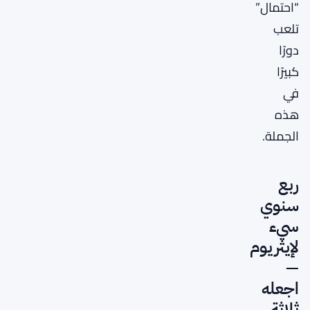
“احتمال”
تلعب
دورًا
كبيرًا
في
هذه
الجملة.
ربع
سنوي
سيء
لإيثريوم
—
اجعله
ثلاثة