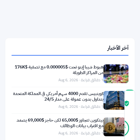
بنسبة
11%
شهريًا
بينما
إيثريوم
يكافح
عند
$1,750
آخر الأخبار
وشبكة
pi
تتراجع
هبوط شيبا إينو تحت $0.000005 مع تصفية $176K
إلى
من المراكز الطويلة
$0.11
1 دقائق قراءة · Aug 6, 2026
كوينبيس تقدم 4000 سهم أمريكي في المملكة المتحدة
درجة
بتداول بدون عمولة على مدار 24/5
ثقة
موثّق
1 دقائق قراءة · Aug 6, 2026
المجتمع
بيتكوين تتجاوز $65,000 لكن حاجز $69,000 يصمد
47
موثّق
مع اقتراب بيانات الوظائف
96
أصوات
%
1 دقائق قراءة · Aug 6, 2026
حقيقي
آخر تحديث 1 شهر مضت