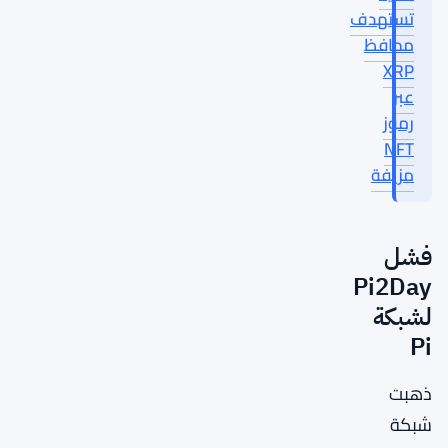
تستهدف
محافظ
XRP
عبر
رموز
NFT
مزيفة
فشل
Pi2Day
لشبكة
Pi
ذهبت
شبكة