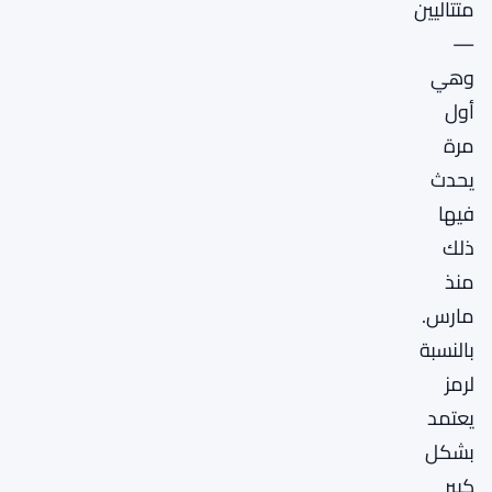
متتاليين
—
وهي
أول
مرة
يحدث
فيها
ذلك
منذ
مارس.
بالنسبة
لرمز
يعتمد
بشكل
كبير