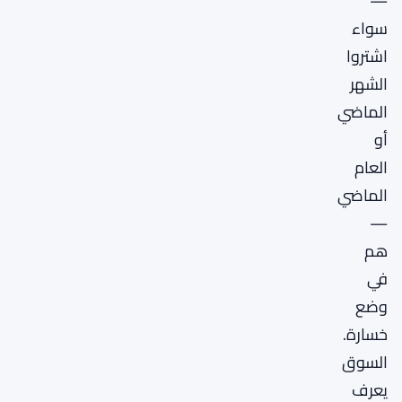
—
سواء
اشتروا
الشهر
الماضي
أو
العام
الماضي
—
هم
في
وضع
خسارة.
السوق
يعرف