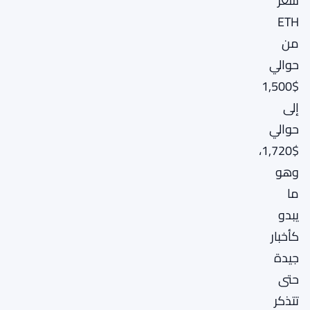
سعر
ETH
من
حوالي
$1,500
إلى
حوالي
$1,720،
وهو
ما
يبدو
كأخبار
جيدة
حتى
تتذكر