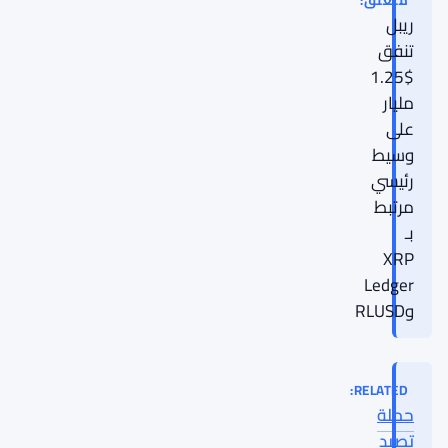
متعلق:
ريبل
تنفق
$1.25
مليار
على
وسيط
رئيسي
مرتبط
بـ
XRP
Ledger
وRLUSD
RELATED:
حملة
تصيد