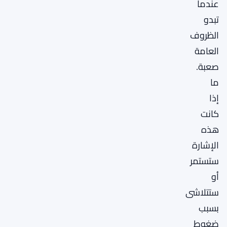
عندما
تبدو
الظروف
العامة
صعبة.
ما
إذا
كانت
هذه
الإشارة
ستستمر
أو
ستتلاشى
بسبب
ضغوط