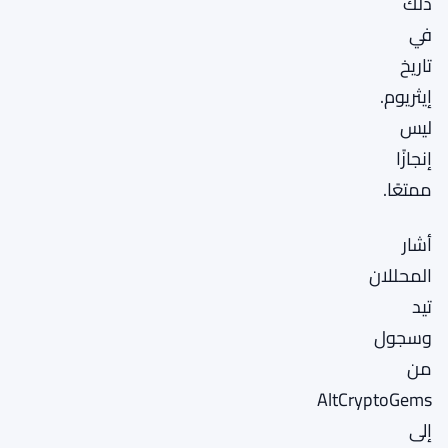
ذلك
في
تاريخ
إيثريوم.
ليس
إنجازًا
ممتعًا.
أشار
المحللان
تيد
وسجول
من
AltCryptoGems
إلى