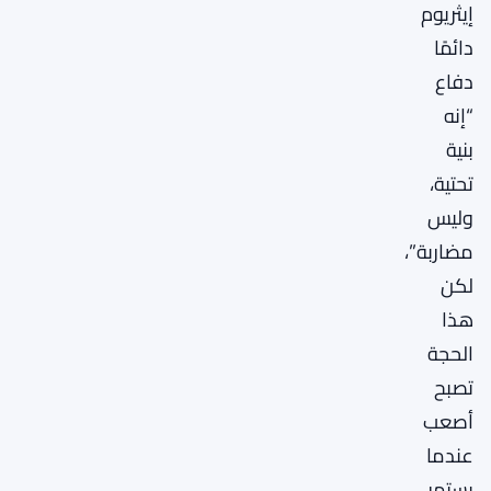
إيثريوم
دائمًا
دفاع
“إنه
بنية
تحتية،
وليس
مضاربة”،
لكن
هذا
الحجة
تصبح
أصعب
عندما
يستمر