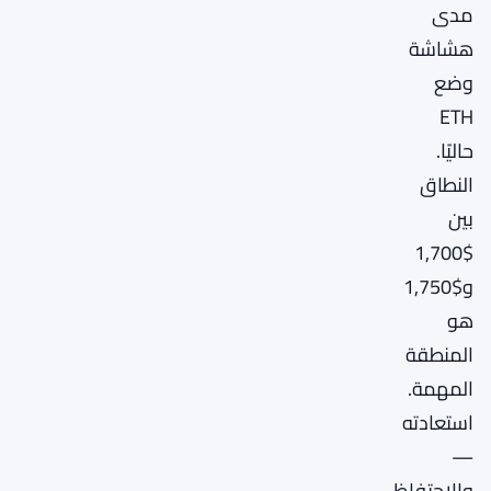
مدى
هشاشة
وضع
ETH
حاليًا.
النطاق
بين
$1,700
و$1,750
هو
المنطقة
المهمة.
استعادته
—
والاحتفاظ