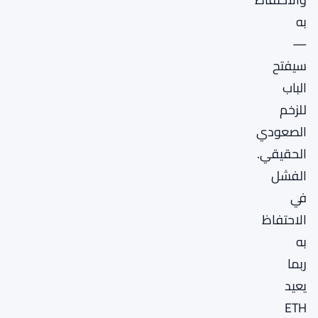
به
—
سيفتح
الباب
للزخم
الصعودي
الحقيقي.
الفشل
في
الاحتفاظ
به
ربما
يعيد
ETH