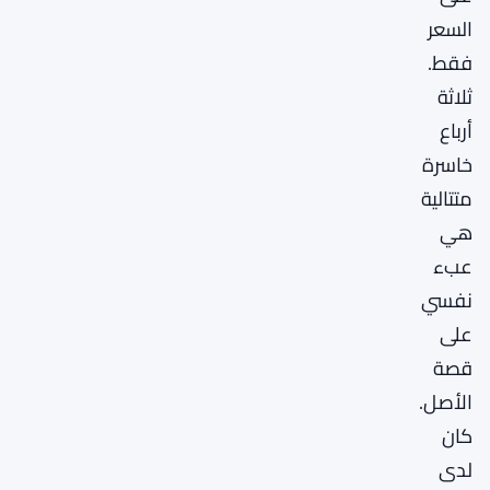
السعر
فقط.
ثلاثة
أرباع
خاسرة
متتالية
هي
عبء
نفسي
على
قصة
الأصل.
كان
لدى