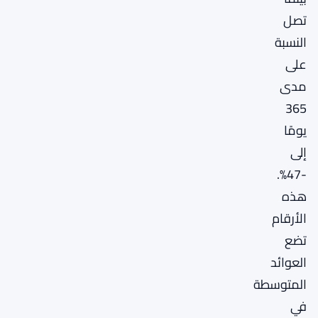
تصل
النسبة
على
مدى
365
يومًا
إلى
-47%.
هذه
الأرقام
تضع
العوائد
المتوسطة
في