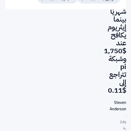
11%
شهريًا
بينما
إيثريوم
يكافح
عند
$1,750
وشبكة
pi
تتراجع
إلى
$0.11
Steven
Anderson
·
July
4,