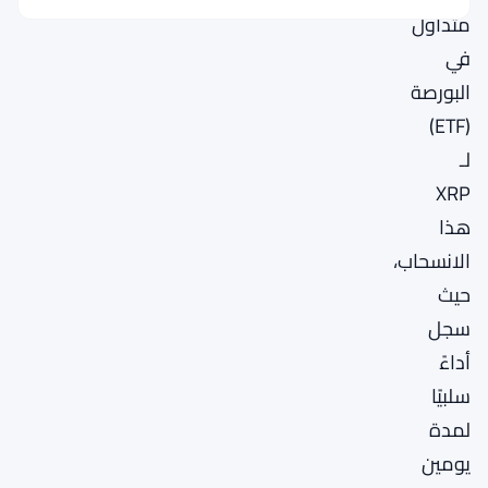
متداول
في
البورصة
(ETF)
لـ
XRP
هذا
الانسحاب،
حيث
سجل
أداءً
سلبيًا
لمدة
يومين