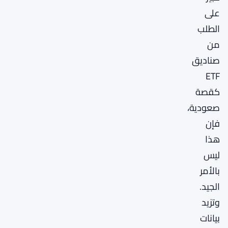
على
الطلب
من
صناديق
ETF
كقصة
صعودية،
فإن
هذا
ليس
بالأمر
الجيد.
وتزيد
بيانات