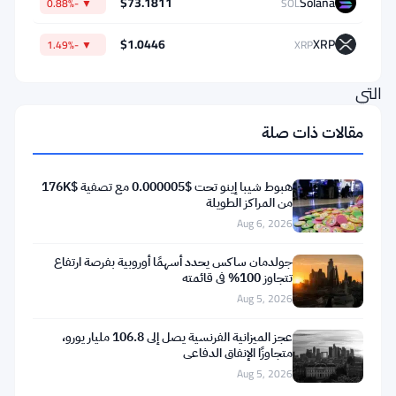
$73.1811
Solana
▼ -0.88%
SOL
أن
الأموال
$1.0446
XRP
▼ -1.49%
XRP
المؤسسية
التي
كانت
مقالات ذات صلة
تدعمه
قد
هبوط شيبا إينو تحت $0.000005 مع تصفية $176K
بدأت
من المراكز الطويلة
Aug 6, 2026
بالانسحاب
بهدوء.
جولدمان ساكس يحدد أسهمًا أوروبية بفرصة ارتفاع
تتجاوز 100% في قائمته
Aug 5, 2026
أوضح
مؤشر
عجز الميزانية الفرنسية يصل إلى 106.8 مليار يورو،
متجاوزًا الإنفاق الدفاعي
تدفقات
Aug 5, 2026
صندوق