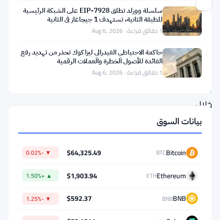
سلسلة وورلد تطلق EIP-7928 على الشبكة الرئيسية
للطبقة الثانية، تستهدف 1 جيجاغاز في الثانية
تراجع
1 دقائق قراءة · Aug 6, 2026
سعر
حاكمة الاحتياطي الفيدرالي ليزا كوك تحذر من تهديد رفع
XRP
الفائدة للأصول الخطرة والعملات الرقمية
بنسبة
1 دقائق قراءة · Aug 6, 2026
11%
خلال
الشهر
بيانات السوق
الماضي.
يقف
$64,325.49
Bitcoin
▼ -0.02%
BTC
حاليًا
$1,903.94
Ethereum
▲ +1.50%
ETH
قرب
$1.10،
$592.37
BNB
▼ -1.25%
BNB
ويبدو