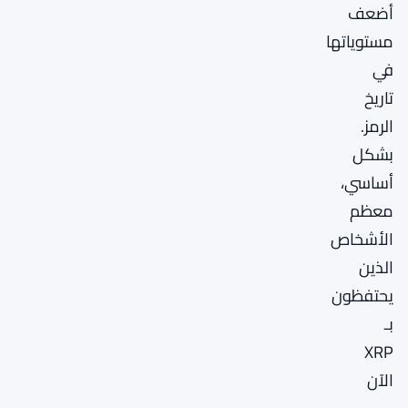
أضعف
مستوياتها
في
تاريخ
الرمز.
بشكل
أساسي،
معظم
الأشخاص
الذين
يحتفظون
بـ
XRP
الآن