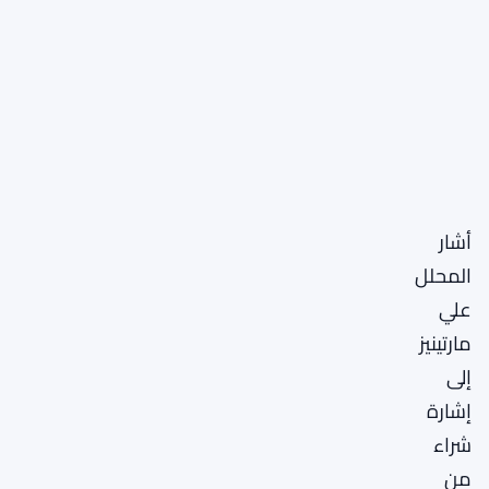
أشار
المحلل
علي
مارتينيز
إلى
إشارة
شراء
من