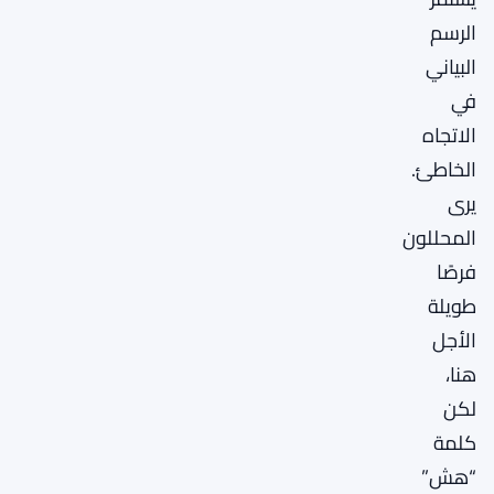
الرسم
البياني
في
الاتجاه
الخاطئ.
يرى
المحللون
فرصًا
طويلة
الأجل
هنا،
لكن
كلمة
“هش”