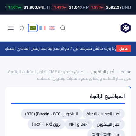
BTC
$1,903.94
ETH
$1.04
XRP
$592.37
BNB
+1.50%
-1.49%
-1.25%
وتا يترك كالش معرضة في 7 دوائر فدرالية بعد رفض القاضي الحماية الفدرالية
عاجل
Home
›
أخبار البيتكوين
›
إطلاق مجموعة CME لتداول العملات الرقمية
على مدار الساعة وإطلاق عقود تقلبات بيتكوين المنظمة
أخبار
المواضيع الرائجة
البيتكوين
إطلاق
أخبار العملات البديلة
البيتكوين (Bitcoin - BTC) (BTC)
مجموعة
CME
أخبار البيتكوين
DeFi و NFT
ترون (TRX) (TRX)
لتداول
ريبل (XRP) (XRP)