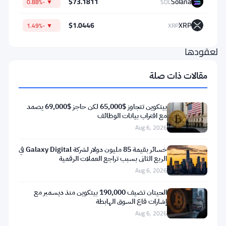
$73.1811
Solana
▼ -0.88%
SOL
طوال
أيام
$1.0446
XRP
▼ -1.49%
XRP
الأسبوع
لعقودها
المستقبلية
مقالات ذات صلة
وخياراتها
للعملات
بيتكوين تتجاوز $65,000 لكن حاجز $69,000 يصمد
الرقمية،
مع اقتراب بيانات الوظائف
وفي
Aug 6, 2026
نفس
خسائر بقيمة 85 مليون دولار لشركة Galaxy Digital في
اليوم،
الربع الثاني بسبب تراجع العملات الرقمية
Aug 6, 2026
أطلقت
منتجًا
الحيتان تضيف 190,000 بيتكوين منذ ديسمبر مع
إشارات قاع السوق الهابطة
جديدًا
Aug 6, 2026
تمامًا: