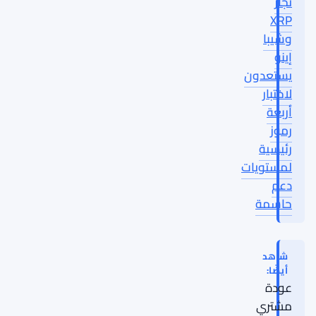
تجار
XRP
وشيبا
إينو
يستعدون
لاختبار
أربعة
رموز
رئيسية
لمستويات
دعم
حاسمة
شاهد
أيضًا:
عودة
مشتري