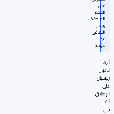
لكن
الحجم
المنخفض
يجعل
التعافي
غير
مؤكد
أثرت
لاعبان
رئيسيان
على
الإطلاق.
أشار
جي