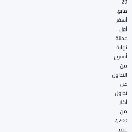
29
مايو.
أسفر
أول
عطلة
نهاية
أسبوع
من
التداول
عن
تداول
أكثر
من
7,200
عقد