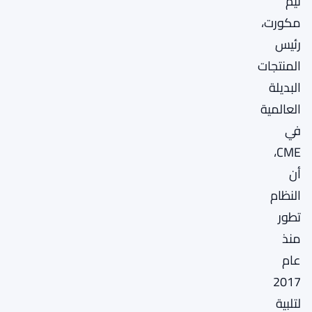
تيم
مكورت،
رئيس
المنتجات
البديلة
العالمية
في
CME،
أن
النظام
تطور
منذ
عام
2017
لتلبية