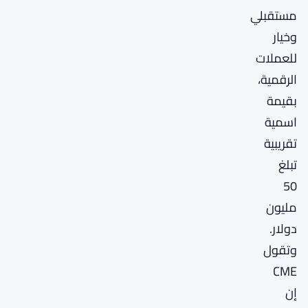
مستقبلي
وخيار
للعملات
الرقمية،
بقيمة
اسمية
تقريبية
تبلغ
50
مليون
دولار.
وتقول
CME
إن