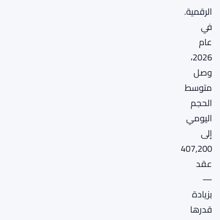
الرقمية.
في
عام
2026،
وصل
متوسط
الحجم
اليومي
إلى
407,200
عقد
—
بزيادة
قدرها