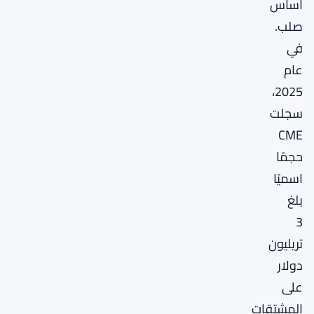
أساس
صلب.
في
عام
2025،
سجلت
CME
حجمًا
اسميًا
بلغ
3
تريليون
دولار
على
المشتقات