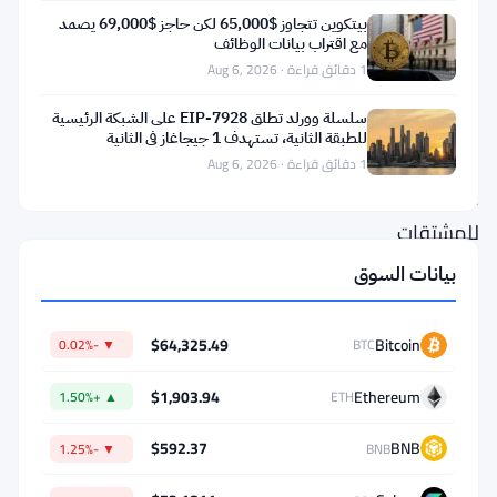
مجموعة
بيتكوين تتجاوز $65,000 لكن حاجز $69,000 يصمد
مع اقتراب بيانات الوظائف
CME
1 دقائق قراءة · Aug 6, 2026
قواعد
سلسلة وورلد تطلق EIP-7928 على الشبكة الرئيسية
اللعبة.
للطبقة الثانية، تستهدف 1 جيجاغاز في الثانية
أكبر
1 دقائق قراءة · Aug 6, 2026
سوق
للمشتقات
في
بيانات السوق
العالم
افتتح
$64,325.49
Bitcoin
▼ -0.02%
BTC
التداول
$1,903.94
Ethereum
▲ +1.50%
ETH
على
مدار
$592.37
BNB
▼ -1.25%
BNB
الساعة