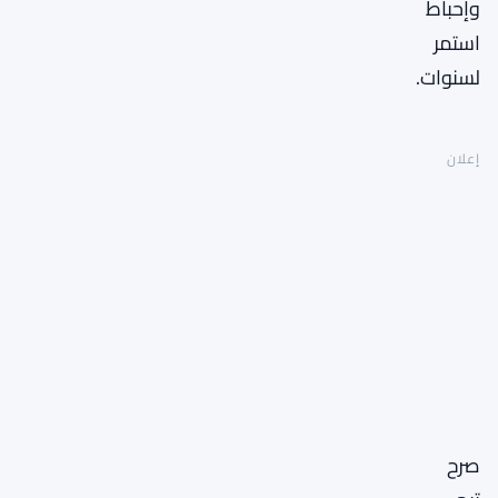
وإحباط
استمر
لسنوات.
إعلان
صرح