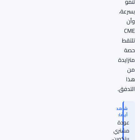
تنمو
بسرعة،
وأن
CME
تلتقط
حصة
متزايدة
من
هذا
التدفق.
شاهد
أيضًا:
عودة
مشتري
بيتكوين،