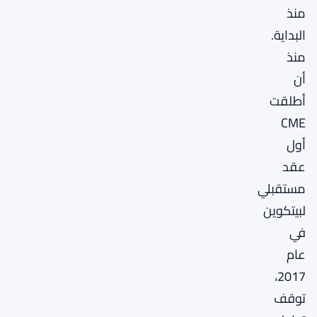
منذ
البداية.
منذ
أن
أطلقت
CME
أول
عقد
مستقبلي
لبيتكوين
في
عام
2017،
توقف