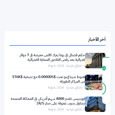
العملات
الرقمية
على
مدار
الساعة
وإطلاق
عقود
تقلبات
آخر الأخبار
بيتكوين
المنظمة
حكم قضائي في يوتا يترك كالش معرضة في 7 دوائر
فدرالية بعد رفض القاضي الحماية الفدرالية
درجة
1 دقائق قراءة · Aug 6, 2026
ثقة
موثّق
المجتمع
هبوط شيبا إينو تحت $0.000005 مع تصفية $176K
من المراكز الطويلة
30
موثّق
1 دقائق قراءة · Aug 6, 2026
83
أصوات
%
حقيقي
آخر تحديث 2 أشهر مضت
كوينبيس تقدم 4000 سهم أمريكي في المملكة المتحدة
بتداول بدون عمولة على مدار 24/5
1 دقائق قراءة · Aug 6, 2026
غيرت