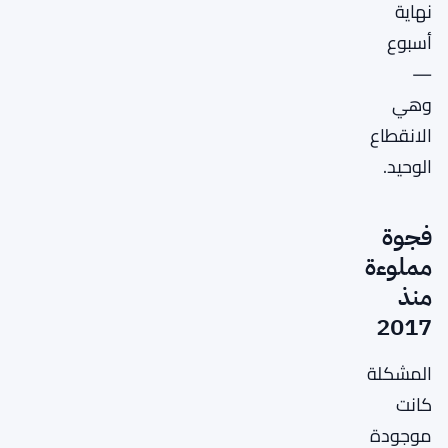
نهاية
أسبوع
—
وهي
الانقطاع
الوحيد.
فجوة
مملوءة
منذ
2017
المشكلة
كانت
موجودة