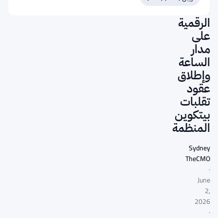
العملات
الرقمية
على
مدار
الساعة
وإطلاق
عقود
تقلبات
بيتكوين
المنظمة
Sydney
TheCMO
·
June
2,
2026
·