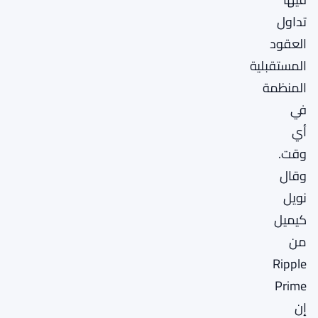
تداول
العقود
المستقبلية
المنظمة
في
أي
وقت.
وقال
نويل
كيميل
من
Ripple
Prime
إن