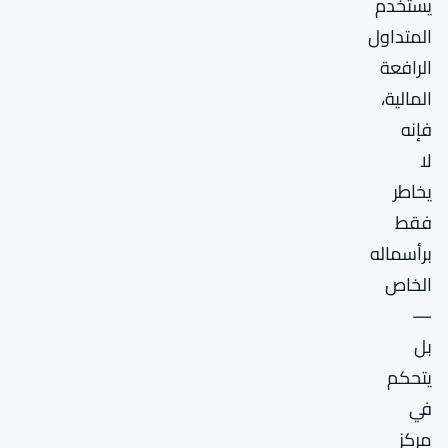
يستخدم
المتداول
الرافعة
المالية،
فإنه
لا
يخاطر
فقط
برأسماله
الخاص
—
بل
يتحكم
في
مركز