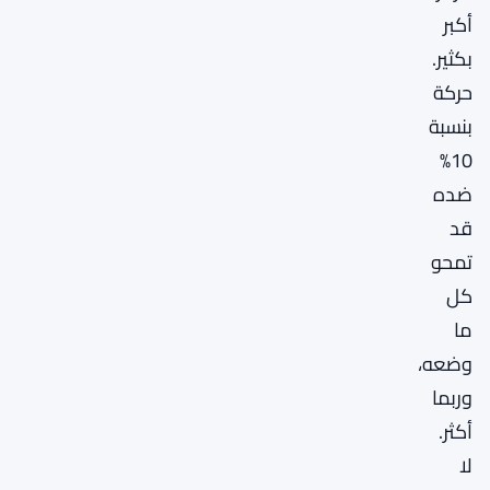
أكبر
بكثير.
حركة
بنسبة
10%
ضده
قد
تمحو
كل
ما
وضعه،
وربما
أكثر.
لا