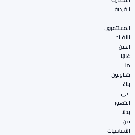
الفردية
—
المستثمرون
الأفراد
الذين
غالبًا
ما
يتداولون
بناءً
على
الشعور
بدلاً
من
الأساسيات