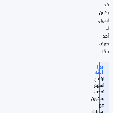
قد
يكون
أطول.
لا
أحد
يعرف
حقًا.
اقرأ
أيضًا:
ارتفاع
أسهم
تعدين
بيتكوين
مع
رهانات