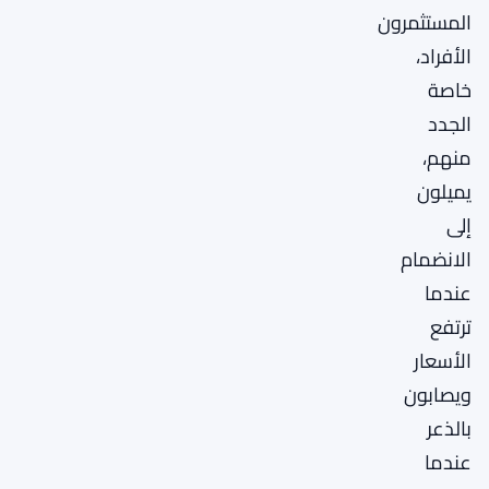
المستثمرون
الأفراد،
خاصة
الجدد
منهم،
يميلون
إلى
الانضمام
عندما
ترتفع
الأسعار
ويصابون
بالذعر
عندما