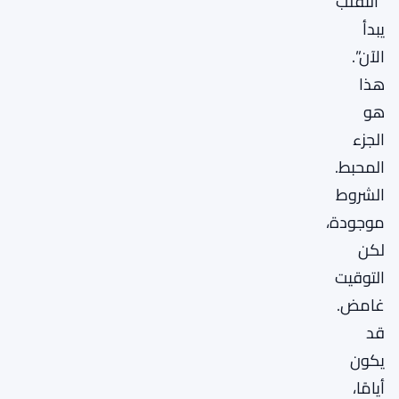
“التقلب
يبدأ
الآن”.
هذا
هو
الجزء
المحبط.
الشروط
موجودة،
لكن
التوقيت
غامض.
قد
يكون
أيامًا،