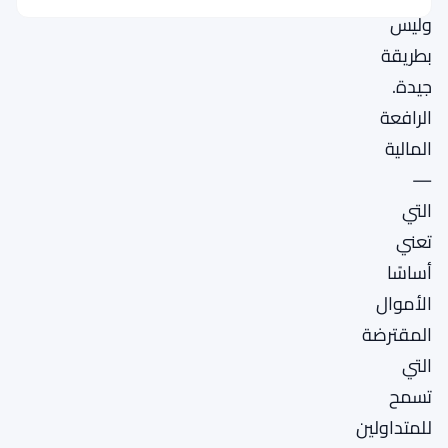
وليس
بطريقة
جيدة.
الرافعة
المالية
—
التي
تعني
أساسًا
الأموال
المقترضة
التي
تسمح
للمتداولين