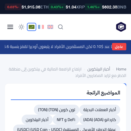
TC
$1,915.06
ETH
$1.04
XRP
$602.38
BNB
-0.03%
+0.43%
+1.46%
ا عند $0.10 لكن المستثمرين الأفراد لا يتبعون
·
أوديرا تقفز بنسبة 46.6% مع تحركات العملات الرقمية - التحركات اليومية 9 أغسطس
عاجل
Home
›
أخبار البيتكوين
›
ارتفاع الرافعة المالية في بيتكوين إلى منطقة
الخطر مع تزايد المضاربين الأفراد
أخبار
المواضيع الرائجة
البيتكوين
ارتفاع
أخبار العملات البديلة
تون كوين (TON) (TON)
الرافعة
المالية
كاردانو (ADA) (ADA)
DeFi و NFT
أخبار البيتكوين
في
عملة الدولار الأمريكي المستقرة (USD Coin - USDC) (USDC)