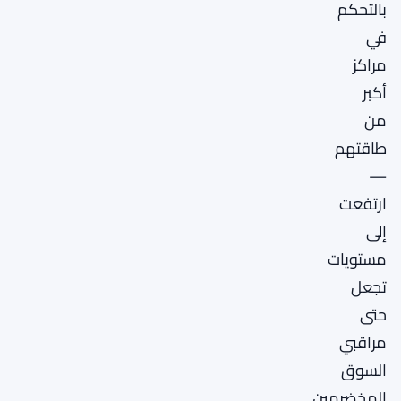
بالتحكم
في
مراكز
أكبر
من
طاقتهم
—
ارتفعت
إلى
مستويات
تجعل
حتى
مراقبي
السوق
المخضرمين