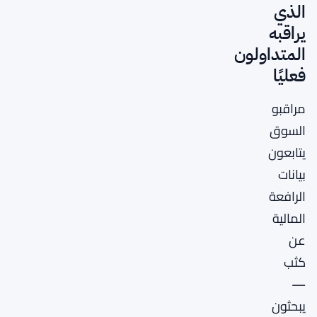
الذي
يراقبه
المتداولون
فعليًا
مراقبو
السوق
يتابعون
بيانات
الرافعة
المالية
عن
كثب
—
يبحثون