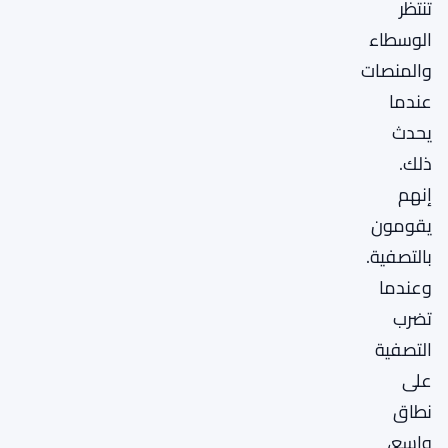
تنتظر
الوسطاء
والمنصات
عندما
يحدث
ذلك.
إنهم
يقومون
بالتصفية.
وعندما
تضرب
التصفية
على
نطاق
واسع،