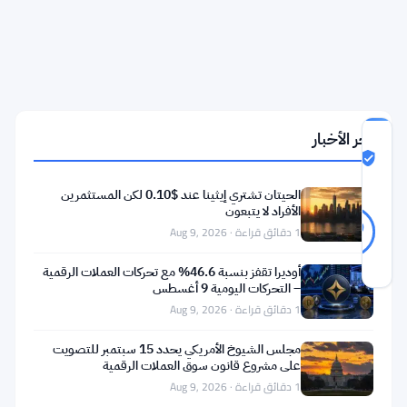
الخطر
مع
تزايد
المضاربين
الأفراد
آخر الأخبار
درجة
ثقة
Likely Real
المجتمع
الحيتان تشتري إيثينا عند $0.10 لكن المستثمرين
Likely
الأفراد لا يتبعون
43
79
أصوات
Real
1 دقائق قراءة · Aug 9, 2026
%
حقيقي
آخر تحديث 2 أشهر مضت
أوديرا تقفز بنسبة 46.6% مع تحركات العملات الرقمية
– التحركات اليومية 9 أغسطس
1 دقائق قراءة · Aug 9, 2026
بيتكوين
)
BTC
(
مجلس الشيوخ الأمريكي يحدد 15 سبتمبر للتصويت
على مشروع قانون سوق العملات الرقمية
تجلس
1 دقائق قراءة · Aug 9, 2026
حاليًا