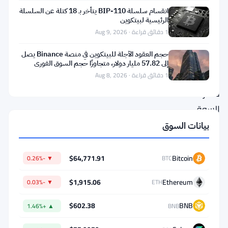
انقسام سلسلة BIP-110 يتأخر بـ 18 كتلة عن السلسلة
على
الرئيسية لبيتكوين
برميل
1 دقائق قراءة · Aug 9, 2026
بارود.
حجم العقود الآجلة للبيتكوين في منصة Binance يصل
الأموال
إلى 57.82 مليار دولار، متجاوزًا حجم السوق الفوري
بثمانية أضعاف
المقترضة
1 دقائق قراءة · Aug 8, 2026
تغمر
السوق،
والمتداولون
بيانات السوق
الأفراد
يلاحقون
$64,771.91
Bitcoin
▼ -0.26%
BTC
التحركات،
$1,915.06
Ethereum
▼ -0.03%
ETH
وهذا
المزيج
$602.38
BNB
▲ +1.46%
BNB
يجعل