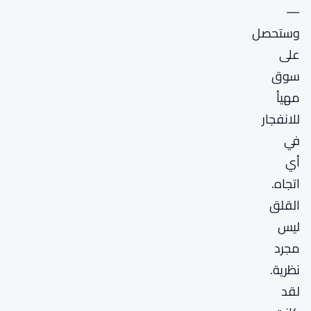
—
وستحصل
على
سوق
مهيأ
للانفجار
في
أي
اتجاه.
القلق
ليس
مجرد
نظرية.
لقد