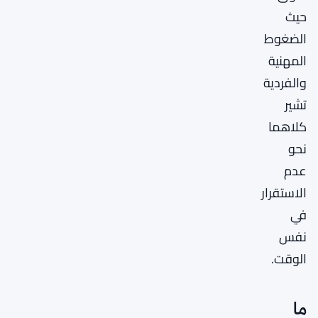
حيث
الضغوط
المهنية
والفردية
تشير
كلاهما
نحو
عدم
الاستقرار
في
نفس
الوقت.
ما