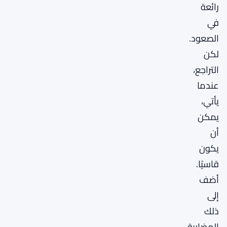
رائعة
في
الصعود.
لكن
التراجع،
عندما
يأتي،
يمكن
أن
يكون
قاسيًا.
أضف
إلى
ذلك
المضاربة