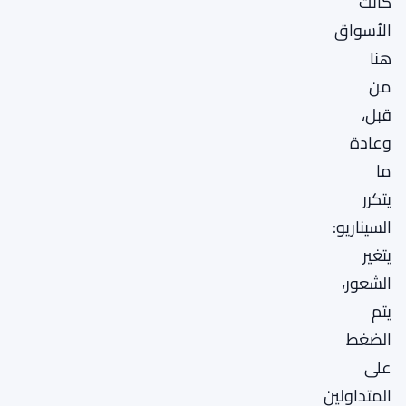
كانت
الأسواق
هنا
من
قبل،
وعادة
ما
يتكرر
السيناريو:
يتغير
الشعور،
يتم
الضغط
على
المتداولين