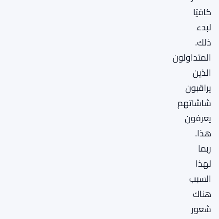
كافيًا
لبدء
ذلك.
المتداولون
الذين
يراقبون
شاشاتهم
يعرفون
هذا.
ربما
لهذا
السبب
هناك
شعور