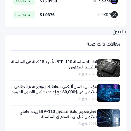
$75.9959
Solana
▲ +1.89%
SOL
الكثير
من
$1.0376
XRP
▲ +0.43%
XRP
الناس
قلقين
بشأن
مقالات ذات صلة
ما
سيحدث
انقسام سلسلة BIP-110 يتأخر بـ 18 كتلة عن السلسلة
بعد
الرئيسية لبيتكوين
Aug 9, 2026
ذلك.
مؤسس نانسن أليكس سفانفيك يتوقع عدم انخفاض
الإعداد
بيتكوين عن $60,000 مع إعادة تشكيل الأصول المرمزة
للبلوكتشين
Aug 8, 2026
بسيط
إلى
خطر هجوم إعادة التشغيل BIP-110 يهدد حاملي
بيتكوين قبل أي انقسام في السلسلة
حد
Aug 8, 2026
ما،