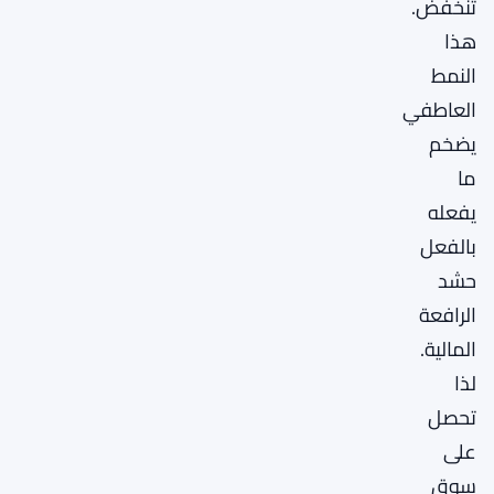
تنخفض.
هذا
النمط
العاطفي
يضخم
ما
يفعله
بالفعل
حشد
الرافعة
المالية.
لذا
تحصل
على
سوق