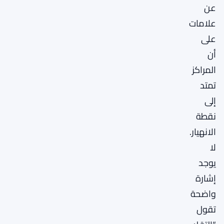
عن
علامات
على
أن
المراكز
تمتد
إلى
نقطة
الانهيار.
لا
يوجد
إشارة
واضحة
تقول