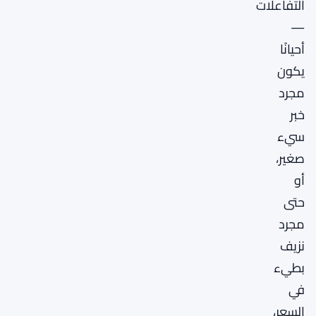
التفاعلات
—
أحيانًا
يكون
مجرد
خبر
سيء
صغير،
أو
حتى
مجرد
نزيف
بطيء
في
السعر،