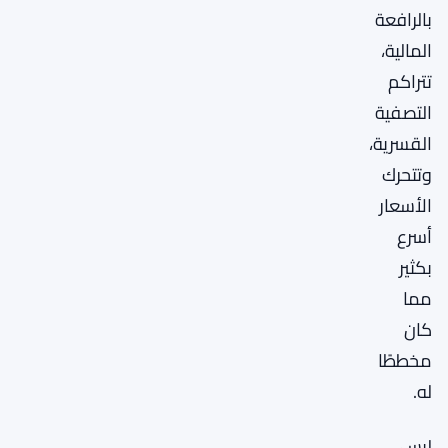
بالرافعة
المالية،
تتراكم
التصفية
القسرية،
وتتحرك
الأسعار
أسرع
بكثير
مما
كان
مخططًا
له.
ليس