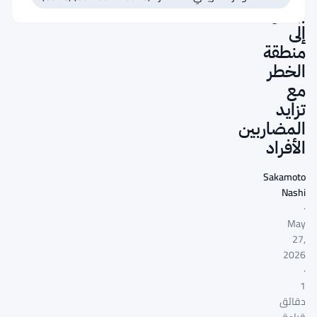
بيتكوين
إلى
منطقة
الخطر
مع
تزايد
المضاربين
الأفراد
Sakamoto
Nashi
·
May
27,
2026
·
1
دقائق