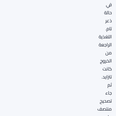
في
حالة
ذعر
تام.
التغذية
الراجعة
من
الخروج
كانت
تتزايد.
ثم
جاء
تصحيح
منتصف