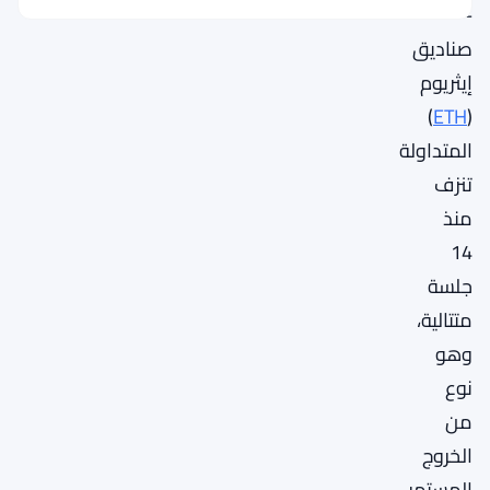
—
صناديق
إيثريوم
)
ETH
(
المتداولة
تنزف
منذ
14
جلسة
متتالية،
وهو
نوع
من
الخروج
المستمر