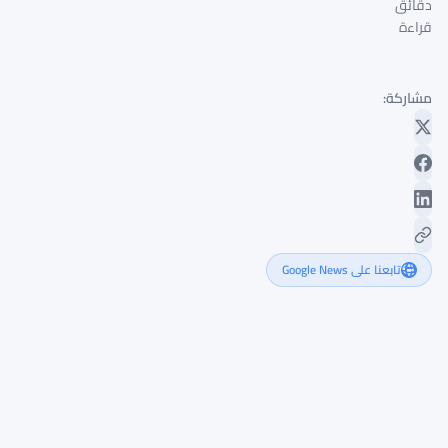
دقائق
قراءة
مشاركة:
تابعنا على Google News
تدفقات
صناديق
بيتكوين
وإيثريوم
المتداولة
تفقد