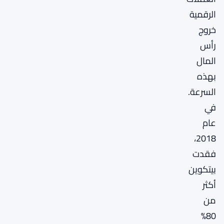
الرقمية
خروج
رأس
المال
بهذه
السرعة.
في
عام
2018،
فقدت
بيتكوين
أكثر
من
80%