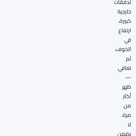
تدفقات
خارجية
كبيرة،
ارتفاع
في
الخوف،
ثم
تعافي
—
ظهر
أكثر
من
مرة.
لا
يضمن