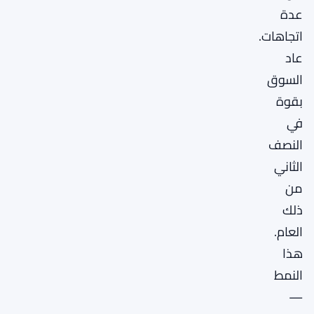
عدة
اتجاهات.
عاد
السوق
بقوة
في
النصف
الثاني
من
ذلك
العام.
هذا
النمط
—