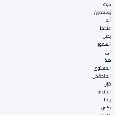
حيث
يعتقدون
أنه
عندما
يصل
الشعور
إلى
هذا
المستوى
المنخفض،
فإن
الارتداد
ربما
يكون