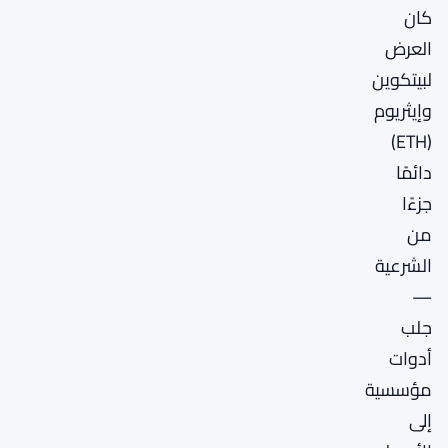
كان
العرض
لبيتكوين
وإيثريوم
(ETH)
دائمًا
جزءًا
من
الشرعية
—
جلب
أدوات
مؤسسية
إلى