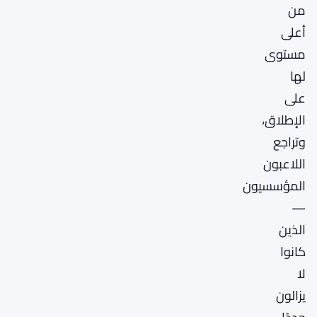
من
أعلى
مستوى
لها
على
الإطلاق،
وتراجع
اللاعبون
المؤسسيون
—
الذين
كانوا
لا
يزالون