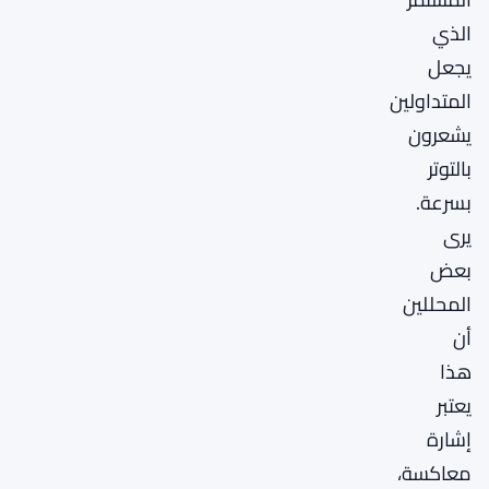
الذي
يجعل
المتداولين
يشعرون
بالتوتر
بسرعة.
يرى
بعض
المحللين
أن
هذا
يعتبر
إشارة
معاكسة،