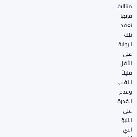
متتالية،
فإنها
تعقد
تلك
الرواية
على
الأقل
قليلاً.
التقلب
وعدم
القدرة
على
التنبؤ
التي