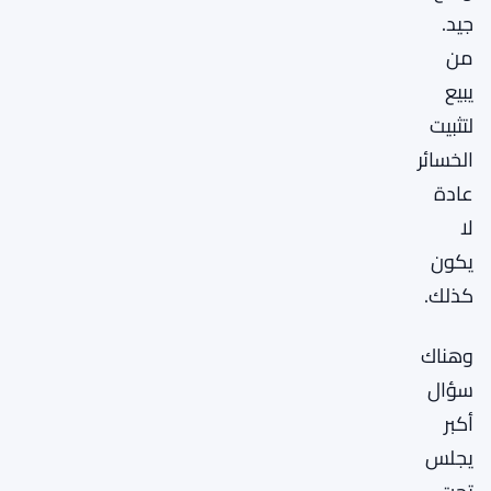
جيد.
من
يبيع
لتثبيت
الخسائر
عادة
لا
يكون
كذلك.
وهناك
سؤال
أكبر
يجلس