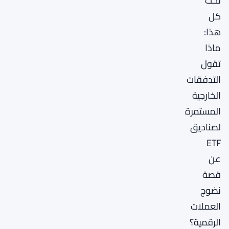
تحت
كل
هذا:
ماذا
تقول
التدفقات
الخارجية
المستمرة
لصناديق
ETF
عن
قصة
نضوج
العملات
الرقمية؟