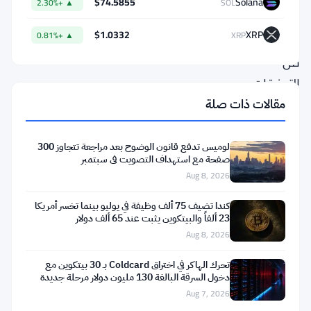
$74.5855
Solana
▲ +2.30%
SOL
سلسلة
$1.0332
XRP
▲ +0.81%
XRP
تاريخية
من
التدفقات
الخارجة
مقالات ذات صلة
لمدة
10
لوميس تدفع قانون الوضوح بعد مراجعة تتجاوز 300
صفحة مع استهداف التصويت في سبتمبر
أيام،
Aug 8, 2026
والرقم
كندا تضيف 75 ألف وظيفة في يوليو بينما تخسر أمريكا
يصعب
23 ألفاً والبيتكوين يثبت عند 65 ألف دولار
تجاهله.
Aug 8, 2026
وليس
تحرك الهاكر في اختراق Coldcard بـ 30 بيتكوين مع
فقط
دخول السرقة البالغة 130 مليون دولار مرحلة جديدة
Aug 7, 2026
بيتكوين