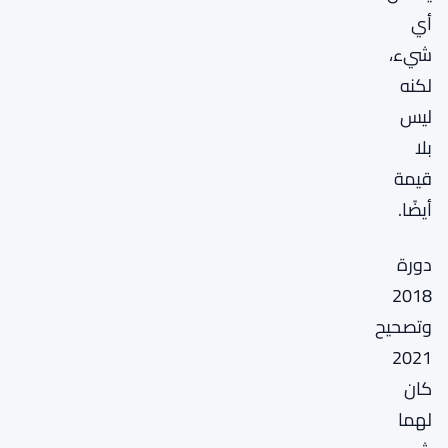
أي
شيء،
لكنه
ليس
بلا
قيمة
أيضًا.
دورة
2018
وتصحيح
2021
كان
لهما