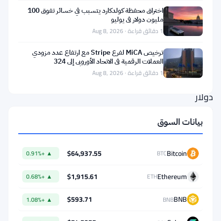
حدث
اختراق محفظة كولدكارد يتسبب في خسائر تفوق 100
مليون دولار في يوليو
1 دقائق قراءة · Aug 8, 2026
ما
يقارب
ترخيص MiCA لفرع Stripe مع ارتفاع عدد مزودي
العملات الرقمية في الاتحاد الأوروبي إلى 324
3
1 دقائق قراءة · Aug 8, 2026
مليارات
دولار
اختفت.
بيانات السوق
صناديق
بيتكوين
$64,937.55
Bitcoin
▲ +0.91%
BTC
المتداولة
في
$1,915.61
Ethereum
▲ +0.68%
ETH
البورصة
$593.71
BNB
▲ +1.08%
BNB
(ETF)
شهدت