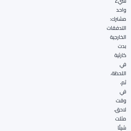
شيء
واحد
مشترك:
التدفقات
الخارجية
بدت
كارثية
في
اللحظة،
ثم،
في
وقت
لاحق،
مثلت
شيئًا