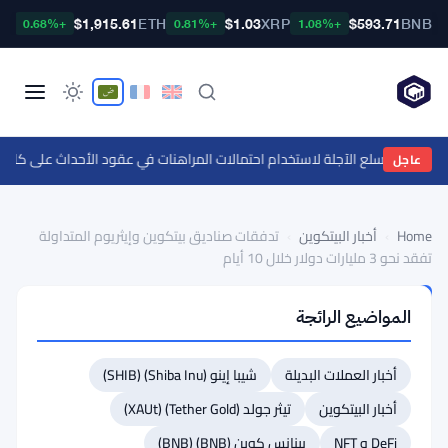
TC
$1,915.61
ETH
$1.03
XRP
$593.71
BNB
+0.68%
+0.81%
+1.08%
ة تداول السلع الآجلة لاستخدام احتمالات المراهنات في عقود الأحداث على كالش
عاجل
Home
›
أخبار البيتكوين
›
تدفقات صناديق بيتكوين وإيثريوم المتداولة
تفقد نحو 3 مليارات دولار خلال 10 أيام
أخبار
المواضيع الرائجة
البيتكوين
تدفقات
أخبار العملات البديلة
شيبا إينو (Shiba Inu) (SHIB)
صناديق
بيتكوين
أخبار البيتكوين
تيثر جولد (Tether Gold) (XAUt)
وإيثريوم
DeFi و NFT
بينانس كوين (BNB) (BNB)