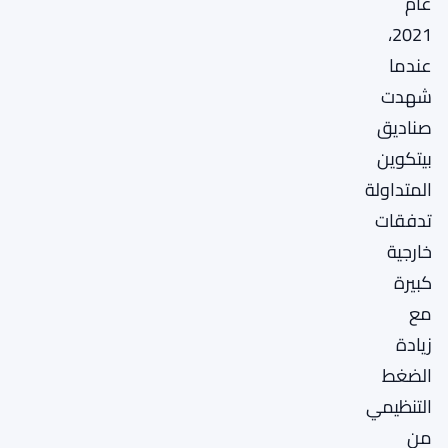
عام
2021،
عندما
شهدت
صناديق
بيتكوين
المتداولة
تدفقات
خارجية
كبيرة
مع
زيادة
الضغط
التنظيمي
من