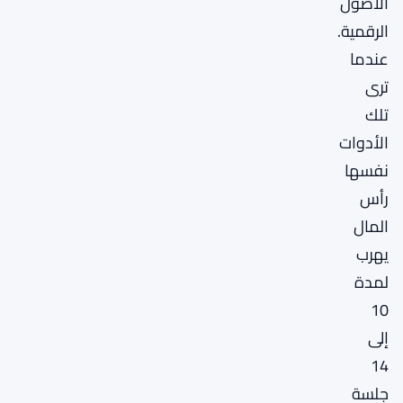
الأصول
الرقمية.
عندما
ترى
تلك
الأدوات
نفسها
رأس
المال
يهرب
لمدة
10
إلى
14
جلسة