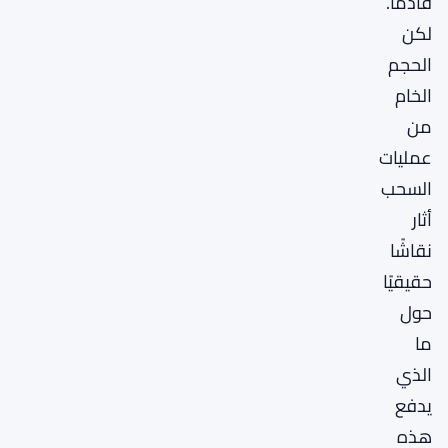
قادمًا.
لكن
الحجم
الخام
من
عمليات
السحب
أثار
نقاشًا
حقيقيًا
حول
ما
الذي
يدفع
هذه