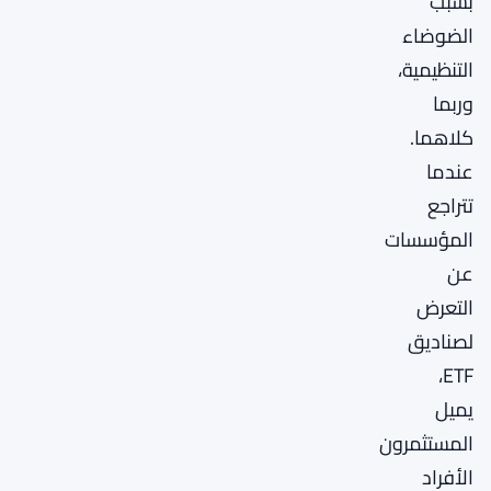
بسبب
الضوضاء
التنظيمية،
وربما
كلاهما.
عندما
تتراجع
المؤسسات
عن
التعرض
لصناديق
ETF،
يميل
المستثمرون
الأفراد