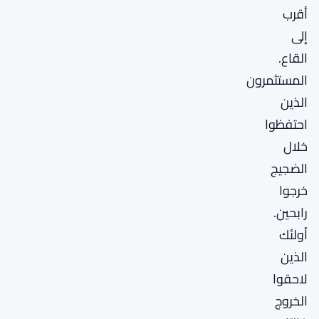
أقرب
إلى
القاع.
المستثمرون
الذين
احتفظوا
خلال
الضجيج
خرجوا
رابحين.
أولئك
الذين
لاحقوا
الخروج