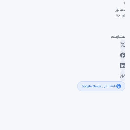
1
دقائق
قراءة
مشاركة:
تابعنا على Google News
سامسون
مو
يدعو
لانخفاض