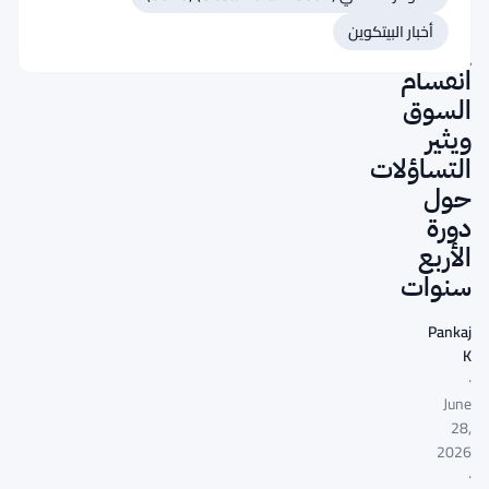
بيتكوين
أخبار البيتكوين
يثير
انقسام
السوق
ويثير
التساؤلات
حول
دورة
الأربع
سنوات
Pankaj
K
·
June
28,
2026
·