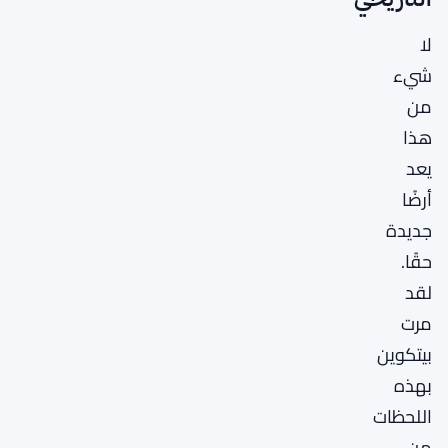
لا
شيء
من
هذا
يعد
أرضًا
جديدة
حقًا.
لقد
مرت
بيتكوين
بهذه
اللحظات
من