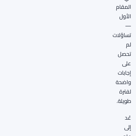
المقام
الأول
—
تساؤلات
لم
تحصل
على
إجابات
واضحة
لفترة
طويلة.
عُد
إلى