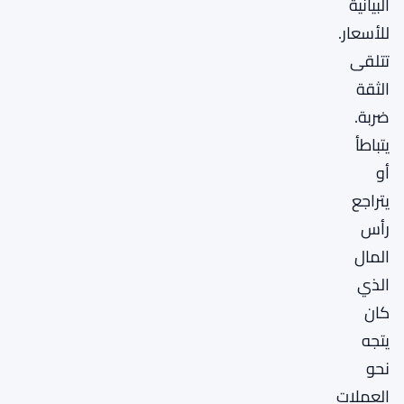
البيانية
للأسعار.
تتلقى
الثقة
ضربة.
يتباطأ
أو
يتراجع
رأس
المال
الذي
كان
يتجه
نحو
العملات