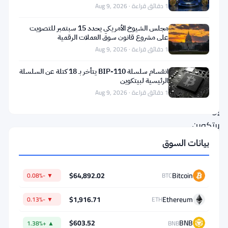
ما
1 دقائق قراءة · Aug 9, 2026
الذي
مجلس الشيوخ الأمريكي يحدد 15 سبتمبر للتصويت
حدث
على مشروع قانون سوق العملات الرقمية
1 دقائق قراءة · Aug 9, 2026
يقول
انقسام سلسلة BIP-110 يتأخر بـ 18 كتلة عن السلسلة
سامسون
الرئيسية لبيتكوين
مو
1 دقائق قراءة · Aug 9, 2026
إن
بيتكوين
قد
بيانات السوق
وصلت
إلى
$64,892.02
Bitcoin
▼ -0.08%
BTC
قاعها.
$1,916.71
Ethereum
▼ -0.13%
ETH
هذا
هو
$603.52
BNB
▲ +1.38%
BNB