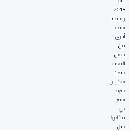
عام
2016
وستجد
نسخة
أخرى
من
نفس
القصة.
قضت
بيتكوين
فترة
تسير
في
مكانها
قبل