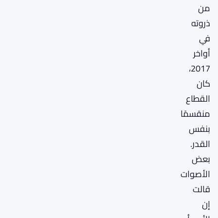
من
ذروته
في
أواخر
2017،
كان
القطاع
منقسمًا
بنفس
القدر.
بعض
الأصوات
قالت
إن