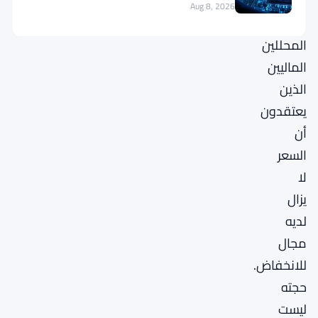
الشكوك
للبلوكتشين
Aug 8, 2026
من
المحللين
الماليين
الذين
يعتقدون
أن
السعر
لا
يزال
لديه
مجال
للانخفاض.
حجته
ليست