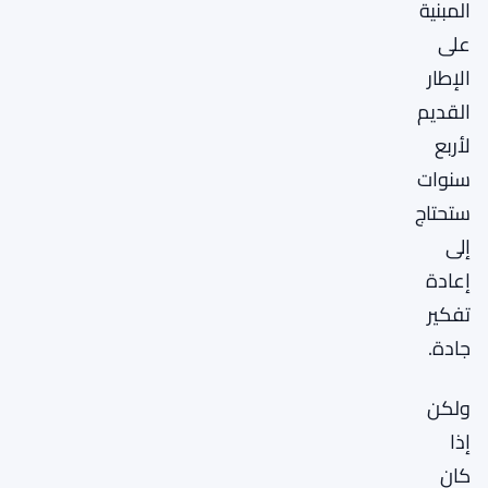
المبنية
على
الإطار
القديم
لأربع
سنوات
ستحتاج
إلى
إعادة
تفكير
جادة.
ولكن
إذا
كان