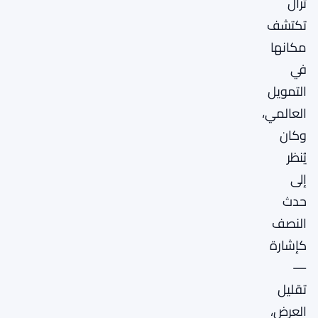
تزال
تكتشف
مكانها
في
التمويل
العالمي،
وكان
يُنظر
إلى
حدث
النصف
كإشارة
—
تقليل
العرض،