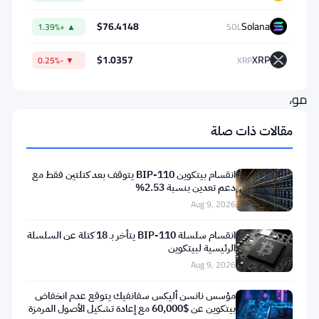
العنوان،
$76.4148
Solana
▲ +1.39%
SOL
وهو
عنوان
$1.0357
XRP
▼ -0.25%
XRP
جريء.
مو،
الداعم
مقالات ذات صلة
الصريح
لبيتكوين،
انقسام بيتكوين BIP-110 يتوقف بعد كتلتين فقط مع
أطلق
دعم تعدين بنسبة 2.53%
Aug 9, 2026
هذا
التصريح
انقسام سلسلة BIP-110 يتأخر بـ 18 كتلة عن السلسلة
الرئيسية لبيتكوين
رغم
Aug 9, 2026
جدار
من
مؤسس نانسن أليكس سفانفيك يتوقع عدم انخفاض
بيتكوين عن $60,000 مع إعادة تشكيل الأصول المرمزة