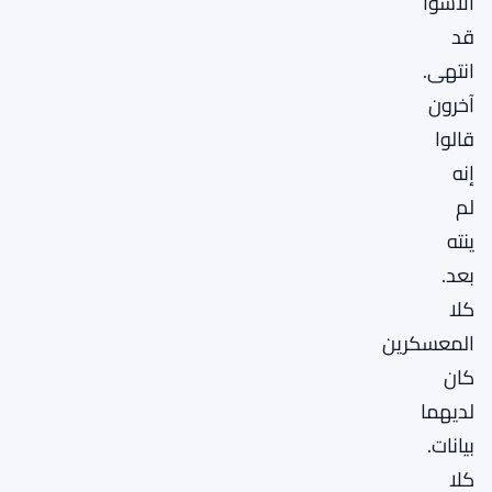
الأسوأ
قد
انتهى.
آخرون
قالوا
إنه
لم
ينته
بعد.
كلا
المعسكرين
كان
لديهما
بيانات.
كلا