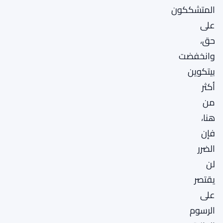
المتشككون
على
حق،
وانخفضت
بيتكوين
أكثر
من
هنا،
فإن
الضرر
لن
يقتصر
على
الرسوم