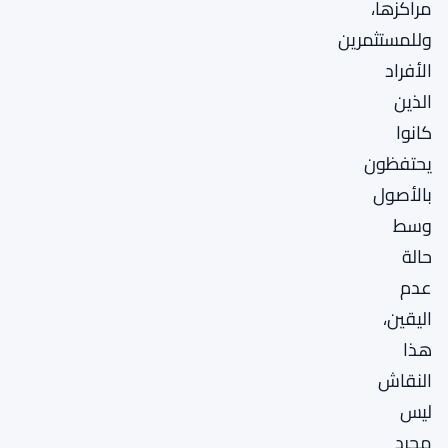
مراكزها،
وللمستثمرين
الأفراد
الذين
كانوا
يحتفظون
بالأصول
وسط
حالة
عدم
اليقين،
هذا
النقاش
ليس
مجرد