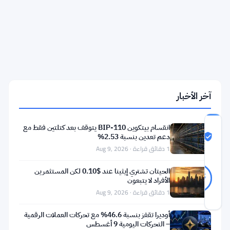
بيتكوين
يثير
انقسام
السوق
ويثير
التساؤلات
حول
دورة
الأربع
سنوات
آخر الأخبار
انقسام بيتكوين BIP-110 يتوقف بعد كتلتين فقط مع
درجة
دعم تعدين بنسبة 2.53%
ثقة
Likely Real
المجتمع
1 دقائق قراءة · Aug 9, 2026
Likely
27
الحيتان تشتري إيثينا عند $0.10 لكن المستثمرين
78
أصوات
Real
%
الأفراد لا يتبعون
حقيقي
1 دقائق قراءة · Aug 9, 2026
آخر تحديث 1 شهر مضت
أوديرا تقفز بنسبة 46.6% مع تحركات العملات الرقمية
– التحركات اليومية 9 أغسطس