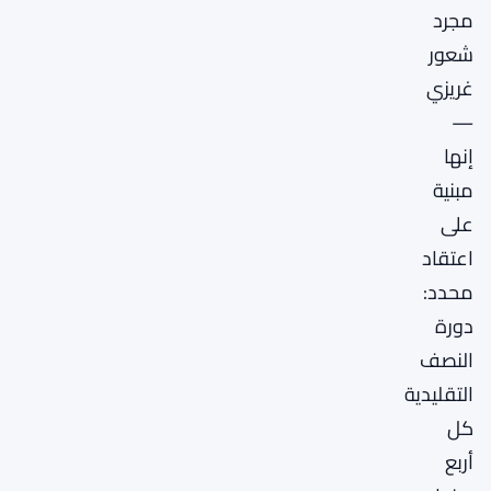
مجرد
شعور
غريزي
—
إنها
مبنية
على
اعتقاد
محدد:
دورة
النصف
التقليدية
كل
أربع