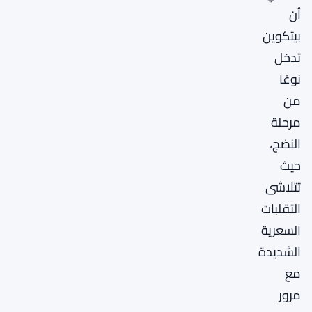
أن
بيتكوين
تدخل
نوعًا
من
مرحلة
النضج،
حيث
تتلاشى
التقلبات
السعرية
الشديدة
مع
مرور