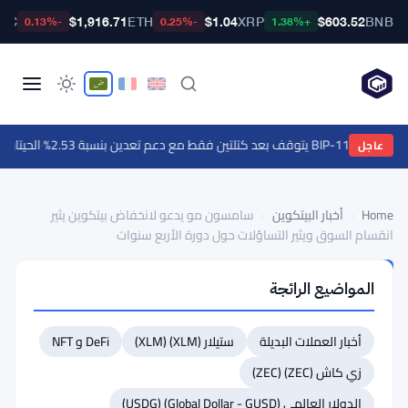
BTC
$1,916.71
ETH
$1.04
XRP
$603.52
BNB
-0.13%
-0.25%
+1.38%
عد كتلتين فقط مع دعم تعدين بنسبة 2.53%
·
الحيتان تشتري إيثينا عند
عاجل
Home
›
أخبار البيتكوين
›
سامسون مو يدعو لانخفاض بيتكوين يثير
انقسام السوق ويثير التساؤلات حول دورة الأربع سنوات
أخبار
المواضيع الرائجة
البيتكوين
سامسون
أخبار العملات البديلة
ستيلار (XLM) (XLM)
DeFi و NFT
مو
يدعو
زي كاش (ZEC) (ZEC)
لانخفاض
الدولار العالمي (Global Dollar - GUSD) (USDG)