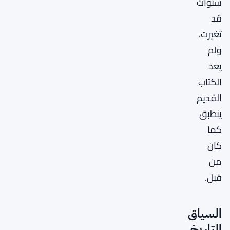
سنوات
قد
تغيرت،
ولم
يعد
الكتاب
القديم
ينطبق
كما
كان
من
قبل.
السياق
التاريخي