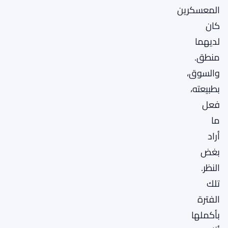
المعسكرين
كان
لديهما
منطق.
والسوق،
بطبيعته،
فعل
ما
أراد
بغض
النظر.
تلك
الفترة
بأكملها