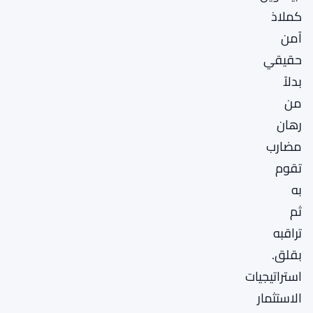
كملاذ
آمن
حقيقي
بدلاً
من
رهان
مضارب
تقوم
به
ثم
تراقبه
بقلق.
استراتيجيات
الاستثمار