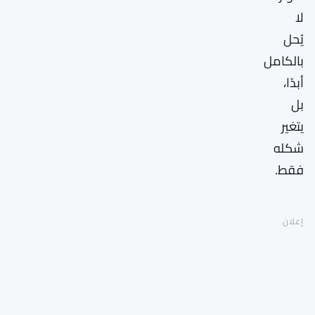
لا
يُحل
بالكامل
أبدًا،
بل
يتغير
شكله
فقط.
إعلان