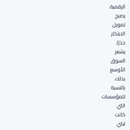
الرقمية.
يصبح
تمويل
الابتكار
حذرًا.
يشعر
السوق
الأوسع
بذلك.
بالنسبة
للمؤسسات
التي
كانت
تبني