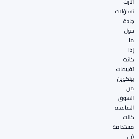
أثارت
تساؤلات
جادة
حول
ما
إذا
كانت
تقييمات
بيتكوين
من
السوق
الصاعدة
كانت
مستدامة
في