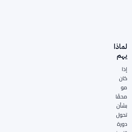
لماذا
يهم
إذا
كان
مو
محقًا
بشأن
تحول
دورة