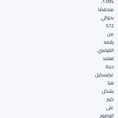
$1.09،
منخفضًا
بحوالي
72%
من
رقمه
القياسي.
تعتمد
حجة
غرايسكيل
هنا
بشكل
كبير
على
الوضوح