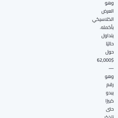
وهو
العرض
الكلاسيكي
بأكمله.
يتداول
حاليًا
حول
$62,000
—
وهو
رقم
يبدو
كبيرًا
حتى
تتذكر