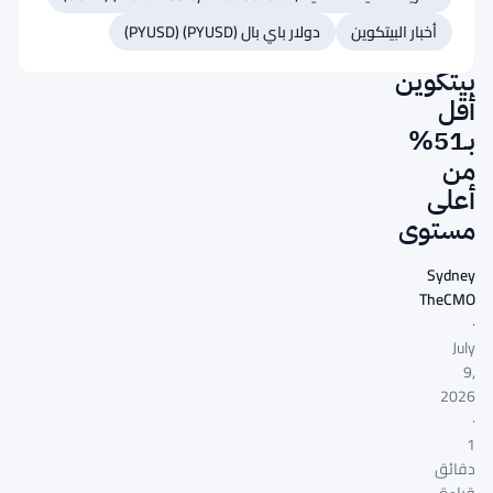
رقمية
أخبار البيتكوين
دولار باي بال (PYUSD) (PYUSD)
بينما
بيتكوين
أقل
بـ51%
من
أعلى
مستوى
Sydney
TheCMO
·
July
9,
2026
·
1
دقائق