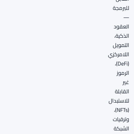
للبرمجة
—
العقود
الذكية،
التمويل
اللامركزي
(DeFi)،
الرموز
غير
القابلة
للاستبدال
(NFTs)،
وترقيات
الشبكة