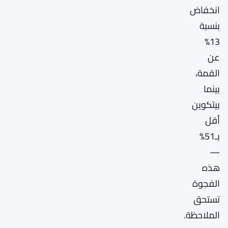
انخفاض
بنسبة
13%
عن
القمة،
بينما
بيتكوين
أقل
بـ51%
—
هذه
الفجوة
تستحق
الملاحظة.