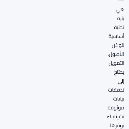
—
هي
بنية
تحتية
أساسية
لتوكن
الأصول.
التمويل
يحتاج
إلى
تدفقات
بيانات
موثوقة.
تشينلينك
توفرها.