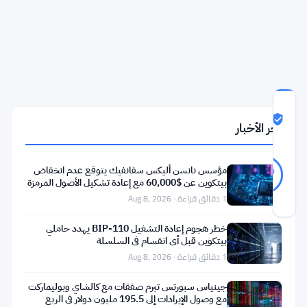
أقل
بـ51%
من
أعلى
مستوى
درجة
ثقة
Likely Real
آخر الأخبار
المجتمع
Likely
28
مؤسس نانسن أليكس سفانفيك يتوقع عدم انخفاض
79
أصوات
Real
%
بيتكوين عن $60,000 مع إعادة تشكيل الأصول المرمزة
حقيقي
للبلوكتشين
1 دقائق قراءة · Aug 8, 2026
آخر تحديث 1 شهر مضت
خطر هجوم إعادة التشغيل BIP-110 يهدد حاملي
أصدرت
بيتكوين قبل أي انقسام في السلسلة
1 دقائق قراءة · Aug 8, 2026
غرايسكيل
قائمة
جينياس سبورتس تبرم صفقات مع كالشاي وبوليماركت
مع وصول الإيرادات إلى 195.5 مليون دولار في الربع
جديدة.