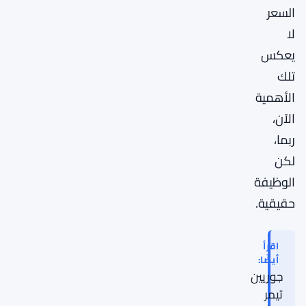
السعر
لا
يعكس
تلك
الأهمية
الآن،
ربما،
لكن
الوظيفة
حقيقية.
اقرأ
أيضًا:
جوريين
تيمر