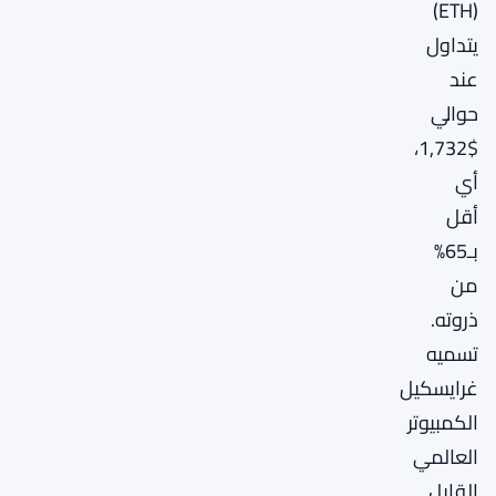
(ETH)
يتداول
عند
حوالي
$1,732،
أي
أقل
بـ65%
من
ذروته.
تسميه
غرايسكيل
الكمبيوتر
العالمي
القابل