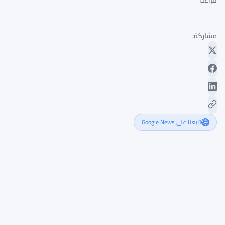
قراءة
مشاركة:
تابعنا على Google News
غرايسكيل
تختار
8
عملات
رقمية
بينما
بيتكوين