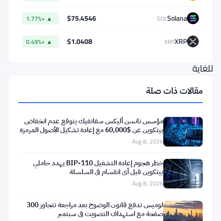
السعرية
$75.4546
Solana
▲ +1.77%
SOL
من
ذروتها
$1.0408
XRP
▲ +0.49%
XRP
قاسية
للغاية
في
مقالات ذات صلة
جميع
المجالات.
مؤسس نانسن أليكس سفانفيك يتوقع عدم انخفاض
بيتكوين عن $60,000 مع إعادة تشكيل الأصول المرمزة
كالعادة،
للبلوكتشين
Aug 8, 2026
يتصدر
خطر هجوم إعادة التشغيل BIP-110 يهدد حاملي
بيتكوين
بيتكوين قبل أي انقسام في السلسلة
Aug 8, 2026
)
BTC
(
القائمة.
لوميس تدفع قانون الوضوح بعد مراجعة تتجاوز 300
صفحة مع استهداف التصويت في سبتمبر
ترى