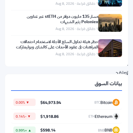
الثاني
1 دقائق قراءة · Aug 8, 2026
تتضمن
ثماني
مسار 135 مليون دولار من stETH عبر عناوين
Poloniex يثير الشبهات
عملات
1 دقائق قراءة · Aug 8, 2026
رقمية،
حظر هيئة تداول السلع الآجلة لاستخدام احتمالات
لكل
المراهنات في عقود الأحداث على كالشاي وبوليماركت
منها
1 دقائق قراءة · Aug 8, 2026
قصة
تعتقد
الشركة
بيانات السوق
أنها
مهمة
$64,973.94
Bitcoin
▼ 0.00%
BTC
الآن
$1,918.86
Ethereum
▼ -0.14%
ETH
—
والفجوات
$598.14
BNB
▲ +0.99%
BNB