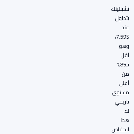
تشينلينك
يتداول
عند
$7.59،
وهو
أقل
بـ85%
من
أعلى
مستوى
تاريخي
له.
هذا
انخفاض