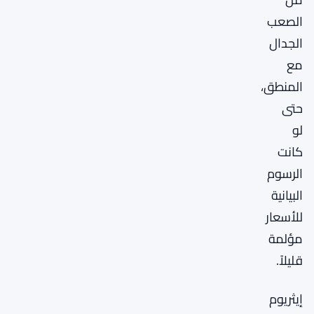
الصعب
الجدال
مع
المنطق،
حتى
لو
كانت
الرسوم
البيانية
للأسعار
مؤلمة
قليلاً.
إيثريوم