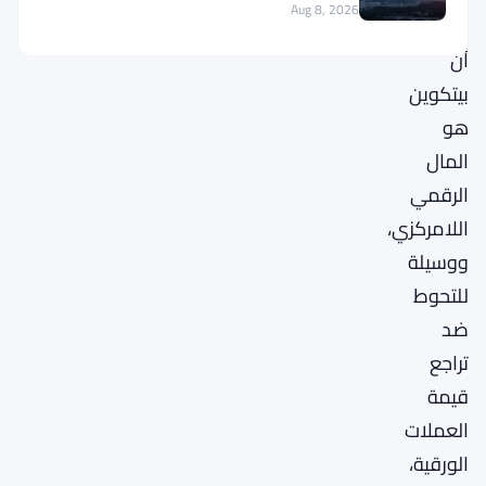
Aug 8, 2026
الشركة
أن
بيتكوين
هو
المال
الرقمي
اللامركزي،
ووسيلة
للتحوط
ضد
تراجع
قيمة
العملات
الورقية،