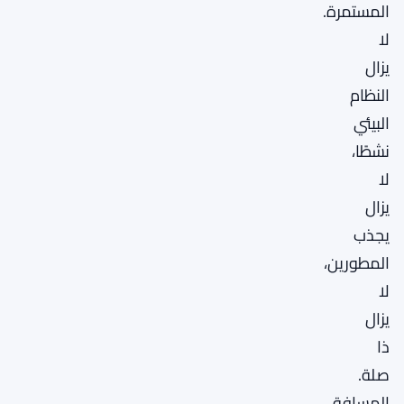
المستمرة.
لا
يزال
النظام
البيئي
نشطًا،
لا
يزال
يجذب
المطورين،
لا
يزال
ذا
صلة.
المسافة