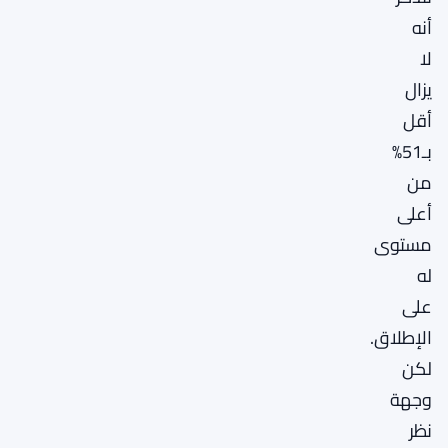
أنه
لا
يزال
أقل
بـ51%
من
أعلى
مستوى
له
على
الإطلاق.
لكن
وجهة
نظر