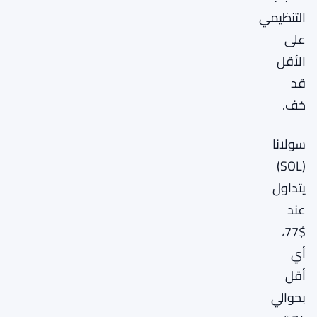
التنظيمي
على
الأقل
قد
خف.
سولانا
(SOL)
يتداول
عند
$77،
أي
أقل
بحوالي