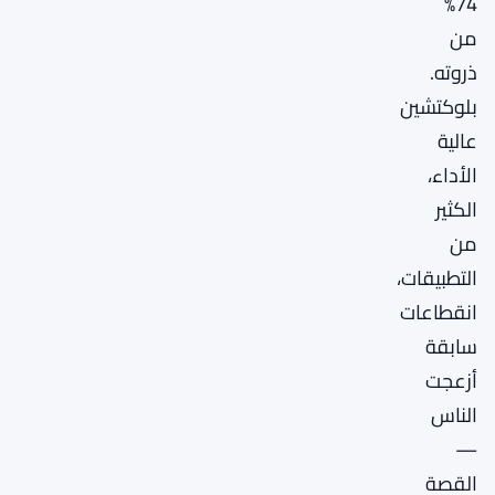
74%
من
ذروته.
بلوكتشين
عالية
الأداء،
الكثير
من
التطبيقات،
انقطاعات
سابقة
أزعجت
الناس
—
القصة