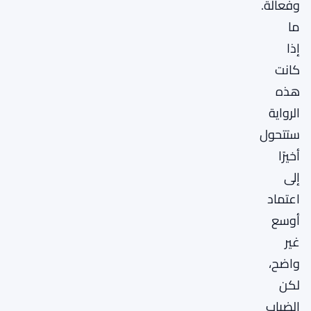
وفعالة.
ما
إذا
كانت
هذه
الرواية
ستتحول
أخيرًا
إلى
اعتماد
أوسع
غير
واضح،
لكن
الضباب