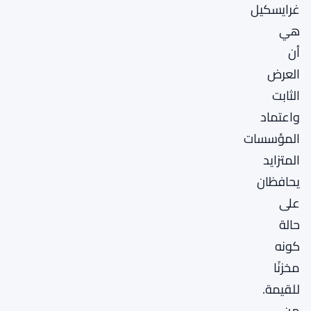
غرايسكيل
هي
أن
العرض
الثابت
واعتماد
المؤسسات
المتزايد
يحافظان
على
حالة
كونه
مخزنًا
للقيمة.
من