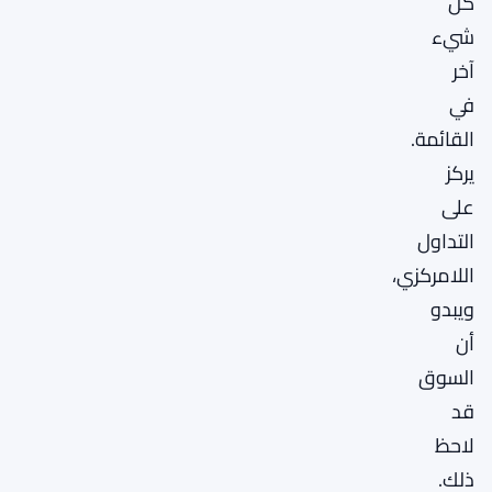
كل
شيء
آخر
في
القائمة.
يركز
على
التداول
اللامركزي،
ويبدو
أن
السوق
قد
لاحظ
ذلك.