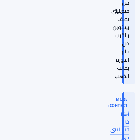
من
فيديليتي
يصف
بيتكوين
بالقرب
من
قاع
الدورة
بجانب
الذهب
MORE
CONTEXT:
تيمر
من
فيديليتي
يرى