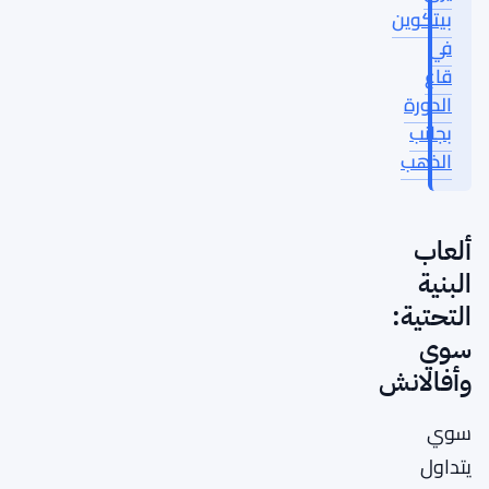
بيتكوين
في
قاع
الدورة
بجانب
الذهب
ألعاب
البنية
التحتية:
سوي
وأفالانش
سوي
يتداول