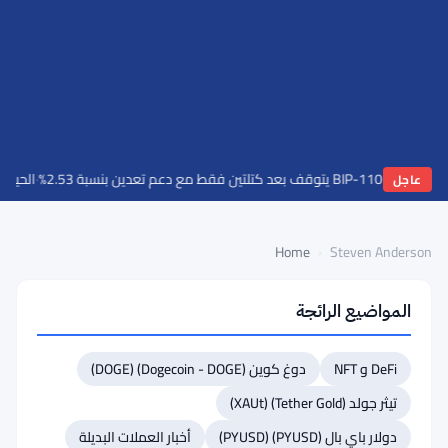
B يتوقف بعد كتلتين فقط مع دعم تعدين بنسبة 2.53%
·
الحيتان تشتري إيثي
عاجل
Home
›
Steven Anderson
المواضيع الرائجة
Joël
DeFi و NFT
دوغ كوين (Dogecoin - DOGE) (DOGE)
Valenzuela
تيثر جولد (Tether Gold) (XAUt)
مساهم
·
4 مقالات
دولار باي بال (PYUSD) (PYUSD)
أخبار العملات البديلة
Joël Valenzuela is a