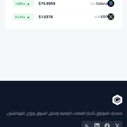
بيانات السوق
$64,771.91
Bitcoin
▼ -0.26%
BTC
$1,915.06
Ethereum
▼ -0.03%
ETH
$602.38
BNB
▲ +1.46%
BNB
$75.9959
Solana
▲ +1.89%
SOL
$1.0376
XRP
▲ +0.43%
XRP