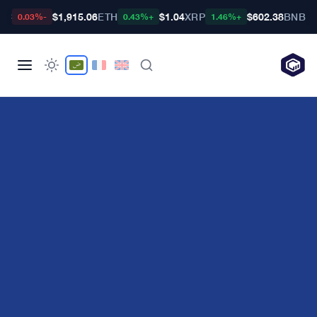
TC
$1,915.06
ETH
$1.04
XRP
$602.38
BNB
-0.03%
+0.43%
+1.46%