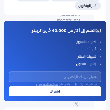
veteran
أخبار البيتكوين
independent
journalist and
podcaster, living
unbanked off of
📧
انضم إلى أكثر من 40,000 قارئ كريبتو
cryptocurrency
since 2016. He
previously worked
تحليلات السوق
for the Dash
آخر الأخبار
decentralized
تنبيهات الحيتان
autonomous
organization and
إشارات التداول
now primarily
writes and podcasts
for the Digital Cash
Network on the
بالنقر على اشترك، فإنك توافق على
سياسة الخصوصية
.
LBRY decentralized
content platform.