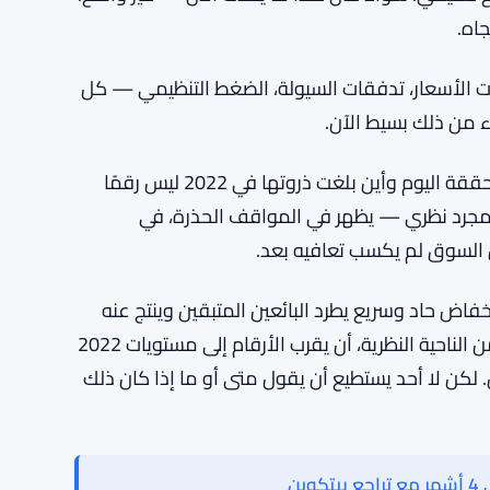
يع تميل إلى الاستمرار لفترة أطول من المتوقع.
مرة أخرى مع ظهور المزيد من البائعين. تكرر هذا
ع حقيقي. سواء كان هذا ما يحدث الآن — غير واضح.
اه.
ئات الأسعار، تدفقات السيولة، الضغط التنظيمي — كل
ء من ذلك بسيط الآن.
الفارق البالغ 35 مليار دولار بين مكان وقوف الخسائر المحققة اليوم وأين بلغت ذروتها في 2022 ليس رقمًا
 مجرد نظري — يظهر في المواقف الحذرة، في
ن السوق لم يكسب تعافيه بعد.