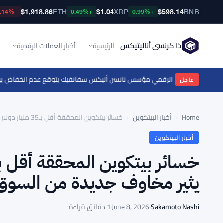
$1,918.86
ETH
$1.04
XRP
$598.14
BNB
-0.14%
+0.49%
+0.99%
ذا كرنسي أناليتيكس
الرئيسية
أخبار العملات الرقمية
عتماد الدولار الرقمي
·
مؤسس نانسن أليكس سفانفيك يتوقع عدم انخفاض بيتكوين عن $60,000 مع إعادة تشكيل الأصول المرمزة
عاجل
Home
›
أخبار البيتكوين
›
خسائر بيتكوين المحققة أقل بـ35 مليار دولار من ذروة 2022، مما يثير مخاوف جديدة من السوق الهابطة
أخبار البيتكوين
يثير مخاوف جديدة من السوق 
Sakamoto Nashi
·
June 8, 2026
·
1 دقائق قراءة