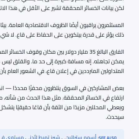
لكن السجل التاريخي ليس مريحًا تمامًا للثيران.
هبوط بيتكوين إلى ما دون $25,000 يمحو مكاسب عامين للمستثمرين
READ ALSO:
الأسواق الهابطة السابقة التي لم تستنفد تمامًا ضغط الب
سيستقر السوق لفترة وجيزة، يجذب مشترين جدد، ثم ينقلب 
الدورة حتى أصبح الألم واسع النطاق بما يكفي لفرض قا
لكن بيانات الخسائر المحققة تشير على الأقل في هذا الاتج
المستثمرون يراقبون أيضًا الظروف الاقتصادية العامة. بي
ذلك يؤثر على قدرة بيتكوين على الحفاظ على قاع. لا شي
يمكن تجاهله. إنه مسافة كبيرة إلى حد ما. والقلق ليس
المتداولين المترددين في إعلان قاع، في الشعور العام بأ