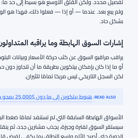
لهذا السبب يهم الفارق الحالي كثيرًا. إذا لم تصل الخس
المحتمل أن يعني أن الاستسلام الكامل لم يحدث. البائعون
بيتكوين، يميل هذا النوع من الضغط غير المحلول إلى الحل 
المدى القصير.
من غير الواضح بالضبط أي مجموعة من الحائزين تجلس على 
تفصيل محدد. ولكن القلق الأوسع هو بسيط إلى حد ما: لا
ولم يبع بعد. عندما — أو إذا — فعلوا ذلك، فهذا هو ال
بشكل حاد.
إشارات السوق الهابطة وما يراقبه المتداولون
يراقب مراقبو السوق عن كثب حركة الأسعار وبيانات البل
أو ما إذا كان بإمكان بيتكوين بطريقة ما أن تتجاوز دون 