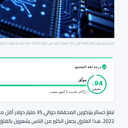
خسائر بيتكوين المحققة أقل بـ35 مليار دولار من ذروة 2022، مما يثير مخاوف جديدة من السوق الهابطة
درجة ثقة المجتمع
موثّق
94
%
حقيقي
آخر تحديث 2 أشهر مضت
تبلغ خسائر بيتكوين المحققة
2022. هذا الفارق يجعل الكثير من الناس يشعرون بالقلق.