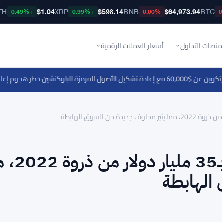
TH
$1.04
XRP
$598.14
BNB
$64,973.94
BTC
+0.49%
+0.99%
0.00%
منصات التداول
أسعار العملات الرقمية
 للبلوكتشين
·
خطر هجوم إعادة التشغيل BIP-110 يهدد حاملي بيتكوين قبل 
خسائر بيتكوين المحققة أقل 
الهابطة