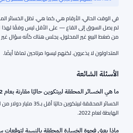
بعض المشاركين في السوق ينتظرون محفزًا محددًا — انخف
ويعطي المحللين مزيدًا من الثقة بأن قاعًا حقيقيًا يتشكل
سيحدث.
أسهم ستراتيجي شيرز تهبط لأدنى مستوى في 4 أشهر مع تراجع بيتكو
SEE ALSO:
من ضغط البيع غير المحلول، يجلس هناك كأنه سؤال غير م
المتداولون لا يذعرون. لكنهم ليسوا مرتاحين تمامًا أيضًا.