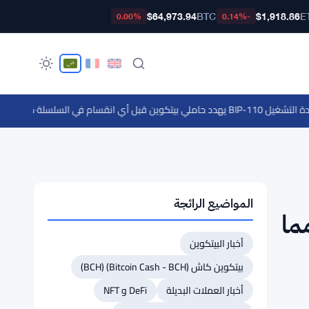
$64,973.94
BTC
$1,918.86
E
0.00%
-0.14%
أي انقسام في السلسلة
·
جينياس سبورتس تبرم
المواضيع الرائجة
بـ35 مليار دولار من ذروة 2022، مما
أخبار البيتكوين
بيتكوين كاش (Bitcoin Cash - BCH) (BCH)
أخبار العملات البديلة
DeFi و NFT