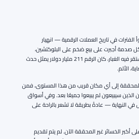
من أسوأ الفترات في تاريخ العملات الرقمية — انهيار
Terra/، انهيار Three Arrows Capital، إفلاس FTX. كل صدمة أجبرت على بيع ضخم على البلوكتشين،
وتراكمت الخسائر المحققة بسرعة. بحلول الوقت الذي استقر فيه الغبار، كان الرقم 211 مليار دولار يمثل حدث
، الألم.