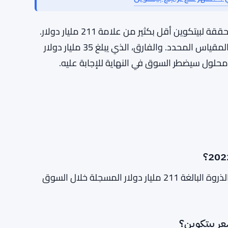
اض حاد وسريع يطرد البائعين المتبقين وينتج عنه
ارتفاع في الخسائر المحققة. مثل هذا الحدث من شأنه، من الناحية النظرية، أن يقرب الأرقام إلى مستويات 2022
. لكن لا أحد يستطيع أن يقول متى أو ما إذا كان ذلك
ين
في الوقت الحالي، الأرقام هي كما هي. تظل الخسائر المحققة لبيتكوين أقل بكثير من علامة 211 مليار دولار.
لم يصل السوق إلى القاع — على الأقل ليس وفقًا لهذا المقياس المحدد. والفارق، الذي يبلغ 35 مليار دولار
حلول سيضطر السوق في النهاية للإجابة عليه.