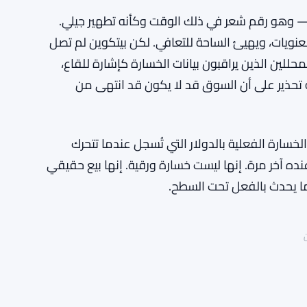
ئر محققة بلغت 211 مليار دولار — وهو رقم شعر في ذلك الوقت وكأنه تطهير جيلي.
معنويات، ويهيئ الساحة للتعافي. لكن بيتكوين لم تصل
محللين الذين يراقبون بيانات الخسارة كإشارة للقاع،
ة تحذير على أن السوق قد لا يكون قد انتهى من
خسارة الفعلية بالدولار التي تُسجل عندما تتحرك
ده آخر مرة. إنها ليست خسارة ورقية. إنها بيع حقيقي
ما يحدث بالفعل تحت السطح.