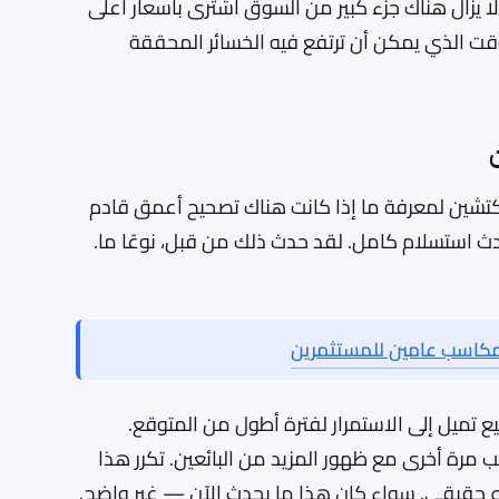
ائر المحققة إلى أي مكان قريب من هذا المستوى، فمن
 الذين سيبيعون لم يبيعوا جميعًا بعد. وفي أسواق
في النهاية — عادةً بطريقة لا تشعر بالراحة على
أكبر الخسائر غير المحققة الآن. لم يتم تقديم
 يزال هناك جزء كبير من السوق اشترى بأسعار أعلى
وقت الذي يمكن أن ترتفع فيه الخسائر المحققة
وكتشين لمعرفة ما إذا كانت هناك تصحيح أعمق قادم
حدث استسلام كامل. لقد حدث ذلك من قبل، نوعًا ما.