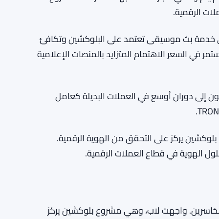
ات الرقمية.
Audiera () بنسبة 3.28% إلى $2.76. Audiera هي خدمة بث موسيقى تعتمد على البلوكشين وتكافئ
مر في السعر الاهتمام المتزايد بالمنصات الإعلامية
2.7% إلى $0.0881. أشار المتداولون إلى دوران أوسع في العملات البديلة كعامل
 2.18% إلى $5.03. ADI هو مشروع بلوكشين يركز على التحقق من الهوية الرقمية.
ول الهوية في قطاع العملات الرقمية.
نسبة 16.16% إلى $15.12، متصدرة الخاسرين. واجهت لاب، وهي مشروع بلوكشين يركز