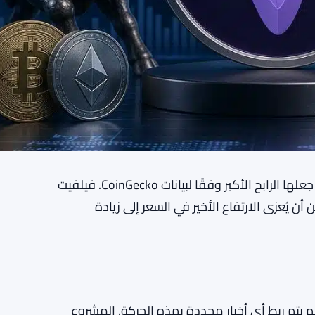
ارتفعت فيلفيت (VELVET) بنسبة 21.17% إلى $1.92، مما جعلها الرابح الأكبر وفقًا لبيانات CoinGecko. فيلفيت
 يُعزى الارتفاع الأخير في السعر إلى زيادة
ع Pump.fun (PUMP) بنسبة 5.09% إلى $0.001428. لم يتم ربط أي أخبار محددة بهذه الحركة. المشروع