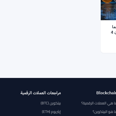
ة 8% بينما
أوديرا يتراجع — المحركون اليوميون 4