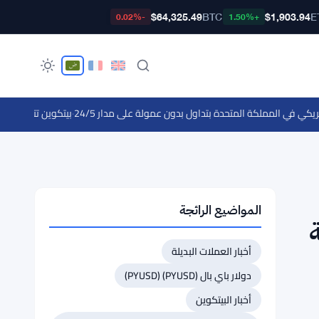
$64,325.49
BTC
$1,903.94
E
-0.02%
+1.50%
·
بيتكوين تتجاوز $65,000 لكن حاجز $69,000 يصمد مع اقتراب بيانات الوظائف
المواضيع الرائجة
ة
أخبار العملات البديلة
دولار باي بال (PYUSD) (PYUSD)
أخبار البيتكوين