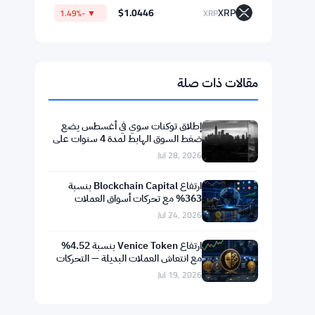
$64,325.49
Bitcoin
▼ -0.02%
BTC
$1,903.94
Ethereum
▲ +1.50%
ETH
$592.37
BNB
▼ -1.25%
BNB
$73.1811
Solana
▼ -0.88%
SOL
$1.0446
XRP
▼ -1.49%
XRP
مقالات ذات صلة
إطلاق توكنات سوي في أغسطس يضع
ضغط السوق الهابط لمدة 4 سنوات على
المحك
Jul 28, 2026