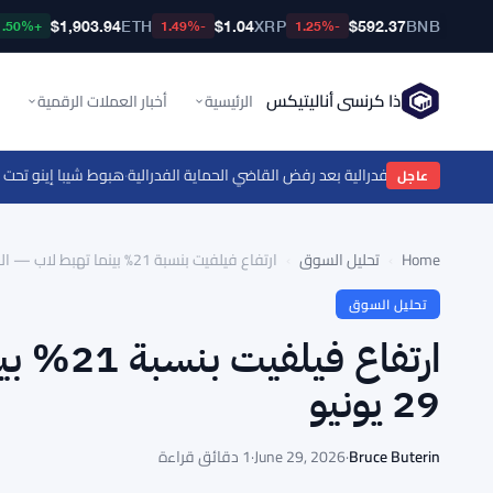
$1,903.94
ETH
$1.04
XRP
$592.37
BNB
+1.50%
-1.49%
-1.25%
ذا كرنسي أناليتيكس
الرئيسية
أخبار العملات الرقمية
ة الفدرالية
·
هبوط شيبا إينو تحت $0.000005 مع تصفية $176K من المراكز الطويلة
عاجل
Home
›
تحليل السوق
›
ارتفاع فيلفيت بنسبة 21% بينما تهبط لاب — المحركات اليومية 29 يونيو
تحليل السوق
ارتفاع 
29 يونيو
Bruce Buterin
·
June 29, 2026
·
1 دقائق قراءة