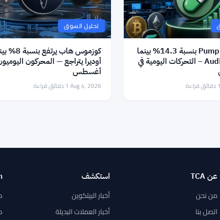
ق
تحليل السوق
ارتفاع Pump.fun بنسبة 14.3% بينما
كوزموس هاب يرتفع بنسب
تتراجع Audiera – التحركات اليومية في
أغسطس
ئق قراءة
Aug 4, 2026
·
1 دقائق قراءة