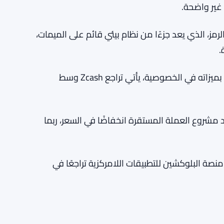
ل غير واضحة.
Meme) بنسبة 12.46% إلى $0.6458. شهد الرمز، الذي يعد جزءًا من نظام بيئي قائم على الميمات،
.
انخفض Zcash (ZEC) بنسبة 5.97% إلى $375.45. معروف بميزاته في الخصوصية، يأتي تراجع Zcash وسط
Stable (STA) بنسبة 4.77% إلى $0.0355. شهد مشروع العملة المستقرة انخفاضًا في السعر، ربما
Jup) بنسبة 4.61% إلى $0.2083. شهدت منصة البلوكشين للتطبيقات اللامركزية تراجعًا في