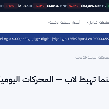
TH
$1.04
XRP
$592.37
BNB
$64,325.49
BTC
-1.49%
-1.25%
-0.02%
منصات التداول
أسعار العملات الرقمية
·
كوينبيس تقدم 4000 سهم أمريكي في المملكة المتحدة بتداول بدون عمولة على مدار 24/5
فيلفيت بنسبة 21% بينما تهبط لاب — المحركات اليومي