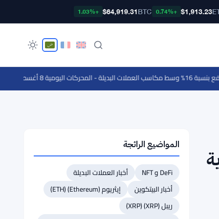
$64,919.31
BTC
$1,913.23
E
+1.03%
+0.74%
محركات اليومية 8 أغسطس
·
كندا تضيف 75 ألف وظيفة في يوليو بينما تخسر أمريكا 23 ألفاً والبي
المواضيع الرائجة
تويات XRP لنهاية
DeFi و NFT
أخبار العملات البديلة
أخبار البيتكوين
إيثريوم (Ethereum) (ETH)
ريبل (XRP) (XRP)