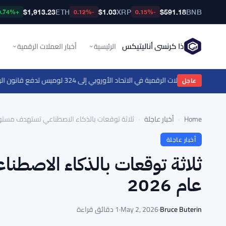
$1,913.23
ETH
$1.03
XRP
$591.18
BNB
+0.74%
-0.12%
-0.15%
ذا كرنسي أناليتيكس
الرئيسية
أخبار العملات الرقمية
·
لوميس تدفع قانون الوضوح بعد مراجعة تتجاوز 00
عاجل
Home
›
أخبار عاجلة
›
ثلاثة توقعات بالذكاء الاصطناعي تستهدف مستويات XRP لنهاية عام
أخبار عاجلة
عام 2026
Bruce Buterin
·
May 2, 2026
·
1 دقائق قراءة