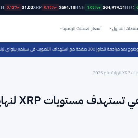
TH
$1.03
XRP
$591.18
BNB
$64,919.31
BTC
-0.12%
-0.15%
+1.03%
منصات التداول
أسعار العملات الرقمية
3 صفحة مع استهداف التصويت في سبتمبر
·
بيتواي ترتفع بنسبة 16% وسط مكاسب العملات البديلة - ال
 2026
ثلاثة توقعات بالذكاء الاصطناعي تستهدف مس