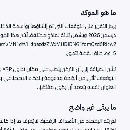
ما هو المؤكد
JNamVMN1dtVHdpazdzZWxMUDJDNG1fdmQzd0RJcw?
oc=5. حالة القصة تتطور.
التوقعات تأتي من أنظمة مدفوعة بالذكاء الاصطناعي بدلا
العنوان نفسه يتعمد أن يكون مقتضبًا.
ما يبقى غير واضح
لم يتم الإفصاح عن الأهداف الرقمية. لا يُعرف ما إذا كان
نطاقات سيناريوهات. لا توجد معلومات عن فترات الثقة أو