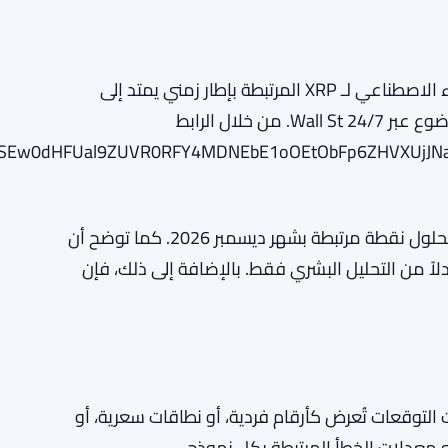
يركز التقرير على التوقعات التي تم إنشاؤها بواسطة الذكاء الاصطناعي لـ XRP المرتبطة بإطار زمني يمتد إلى
ديسمبر 2026 ويشمل ثلاثة نماذج مختلفة. نُشر هذا الموضوع عبر 24/7 Wall St. من خلال الرابط
ZHdzSEw0dHFUal9ZUVR0RFY4MDNEbE1oOEtObFp6ZHVXUj
تشير الصياغة إلى أن التركيز ينصب على مكان تداول XRP بحلول نقطة مرتبطة بشهر ديسمبر 2026. كما توضح أن
ً من التحليل البشري فقط. بالإضافة إلى ذلك، فإن
ت التوقعات تُعرض كأرقام فردية، أو نطاقات سعرية، أو
 معدلات الخطأ المرتبطة بكل نموذج.