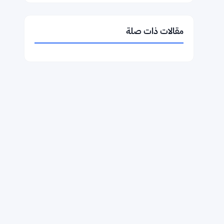
$1,913.23
Ethereum
▲ +0.74%
ETH
$591.18
BNB
▼ -0.15%
BNB
$73.9102
Solana
▲ +1.85%
SOL
$1.0300
XRP
▼ -0.12%
XRP
مقالات ذات صلة