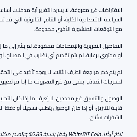
الافتراضات غير معروفة. لا يسرد التقرير أية مدخلات أساس
السياسة الاقتصادية الكلية، أو النتائج القانونية التي قد 
مع التوقعات المنشورة الأخرى محدودة.
التفاصيل التحريرية والإفصاحات مفقودة. لم يشر إلى ما إذا 
أو محتوى برعاية. لم يتم تقديم أي تضارب في المصالح، أو 
لم يتم ذكر مراجعة الطرف الثالث. لا يوجد تأكيد على التح
لمخرجات النماذج. يبقى من غير المعروف ما إذا تم تطبيق 
الوصول والتنسيق غير محددين. لا يُعرف ما إذا كان التحلي
قابلة للتنزيل، أو إذا كان الوصول يتطلب تسجيلًا أو دفعًا. ل
الشفرات ستُتاح.
انظر أيضًا: WhiteBIT Coin يقفز بنسبة 5.83% ويتصدر مكاسب العملات البديلة — تحركات 1 مايو.