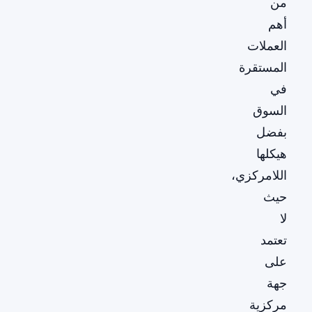
من
أهم
العملات
المستقرة
في
السوق
بفضل
هيكلها
اللامركزي،
حيث
لا
تعتمد
على
جهة
مركزية