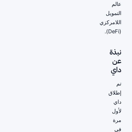
عالم
التمويل
اللامركزي
(DeFi).
نبذة
عن
داي
تم
إطلاق
داي
لأول
مرة
في