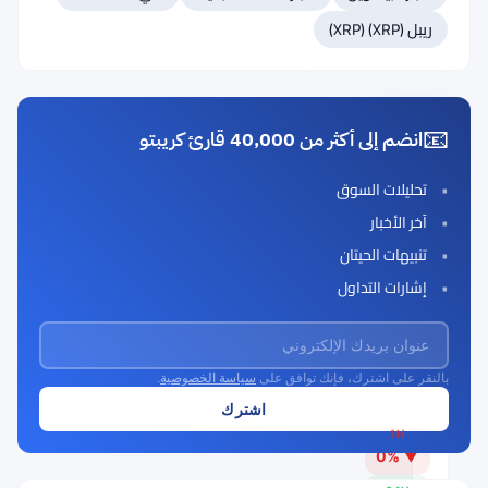
ريبل (XRP) (XRP)
#18 بيتكوين كاش (Bitcoin Cash – BCH)
#19 كانتون (Canton)
📧
انضم إلى أكثر من 40,000 قارئ كريبتو
داي (Dai)
Rank
تحليلات السوق
DAI
#17
آخر الأخبار
Buy Now
تنبيهات الحيتان
إشارات التداول
السعر الحالي
بالنقر على اشترك، فإنك توافق على
سياسة الخصوصية
.
$0.9996
1H
▼ 0%