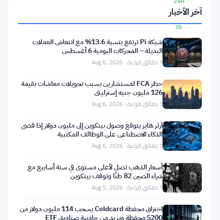
24H
آخر الأخبار
▲ 0%
7D
▲
شبكة Pi ترتفع بنسبة 13.6% مع انتعاش العملات
0.01%
البديلة – المحركات اليومية 6 أغسطس
1 دقائق قراءة · Aug 6, 2026
حظر FCA لمستشارين بسبب تحويلات معاشات بقيمة
126 مليون جنيه إسترليني
مشاركة:
1 دقائق قراءة · Aug 6, 2026
آرثر هايز يتوقع وصول بيتكوين إلى مليون دولار إذا قضى
الذكاء الاصطناعي على الوظائف المكتبية
1 دقائق قراءة · Aug 6, 2026
أسعار الذهب تصل لأعلى مستوى في ستة أسابيع مع
شراء الصين 82 طنًا وتوقف بيتكوين
تابعنا على Google News
1 دقائق قراءة · Aug 5, 2026
مخطط
اختراق محفظة Coldcard يسحب 114 مليون دولار من
5200 محفظة ويزيد من جاذبية صناديق ETF
TradingView