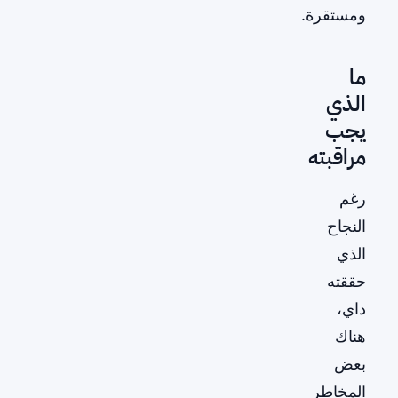
ومستقرة.
ما
الذي
يجب
مراقبته
رغم
النجاح
الذي
حققته
داي،
هناك
بعض
المخاطر