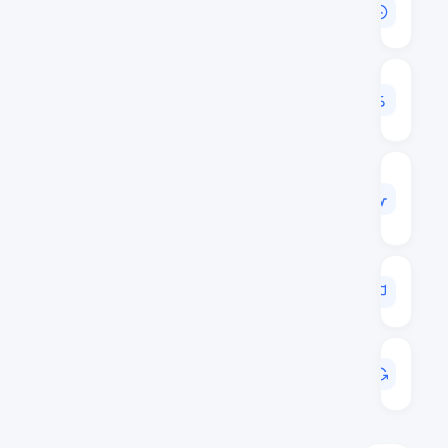
السوقية
$4,601,388,301
حجم
24
س
$31,778,332
الحجم
/
القيمة
السوقية
0.0069
الترتيب
السوقي
#17
آخر
تحديث
Aug 6, 2026 02:21