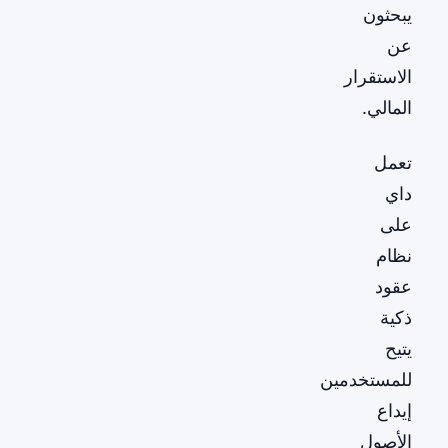
يبحثون
عن
الاستقرار
المالي.
تعمل
داي
على
نظام
عقود
ذكية
يتيح
للمستخدمين
إيداع
الأصول