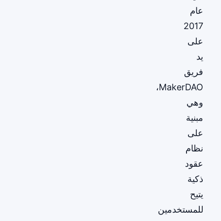
عام
2017
على
يد
فريق
MakerDAO،
وهي
مبنية
على
نظام
عقود
ذكية
يتيح
للمستخدمين