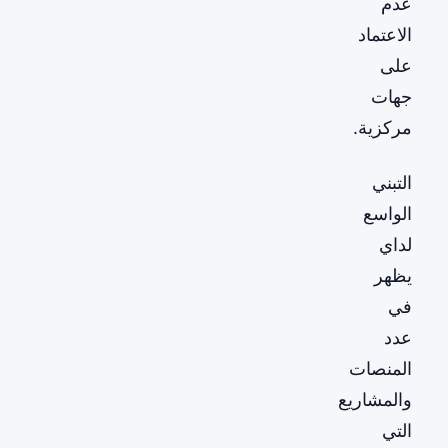
عدم
الاعتماد
على
جهات
مركزية.
التبني
الواسع
لداي
يظهر
في
عدد
المنصات
والمشاريع
التي