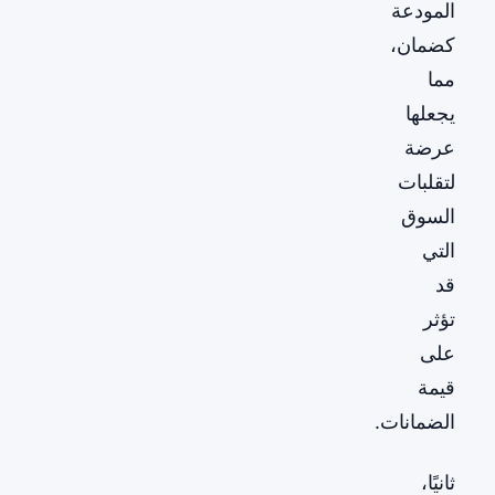
المودعة
كضمان،
مما
يجعلها
عرضة
لتقلبات
السوق
التي
قد
تؤثر
على
قيمة
الضمانات.
ثانيًا،