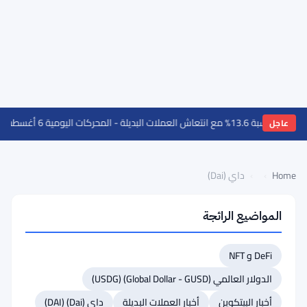
·
حظر FCA لمس
عاجل
Home
›
›
داي (Dai)
المواضيع الرائجة
العودة
إلى
DeFi و NFT
أعلى
القائمة
الدولار العالمي (Global Dollar - GUSD) (USDG)
#16 ستيلار (XLM)
أخبار البيتكوين
أخبار العملات البديلة
داي (Dai) (DAI)
#15 تشين لينك (LINK)