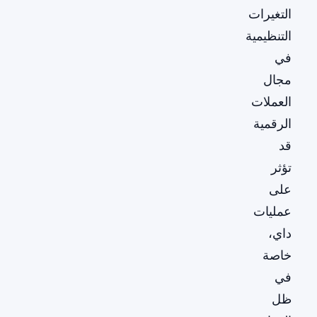
التغيرات
التنظيمية
في
مجال
العملات
الرقمية
قد
تؤثر
على
عمليات
داي،
خاصة
في
ظل