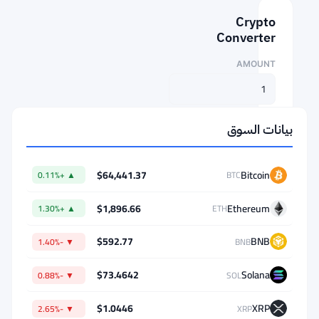
Crypto
Converter
AMOUNT
FROM
بيانات السوق
⇄
$64,441.37
Bitcoin
▲ +0.11%
BTC
TO
$1,896.66
Ethereum
▲ +1.30%
ETH
$592.77
BNB
▼ -1.40%
BNB
1
$73.4642
Solana
▼ -0.88%
SOL
BTC
=
$1.0446
XRP
▼ -2.65%
XRP