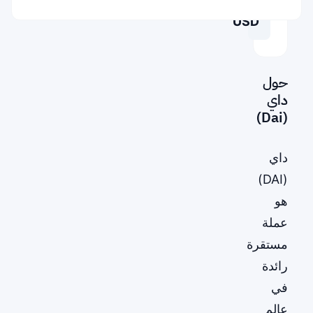
64,441.36865469
USD
حول
داي
(Dai)
داي
(DAI)
هو
عملة
مستقرة
رائدة
في
عالم