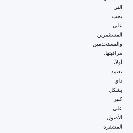
التي
يجب
على
المستثمرين
والمستخدمين
مراقبتها.
أولاً،
تعتمد
داي
بشكل
كبير
على
الأصول
المشفرة