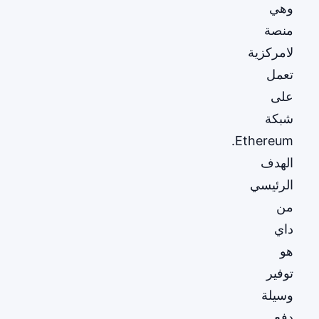
وهي
منصة
لامركزية
تعمل
على
شبكة
Ethereum.
الهدف
الرئيسي
من
داي
هو
توفير
وسيلة
دفع