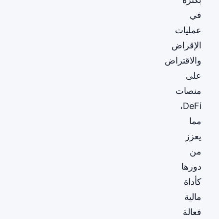
في
عمليات
الإقراض
والاقتراض
على
منصات
DeFi،
مما
يعزز
من
دورها
كأداة
مالية
فعالة