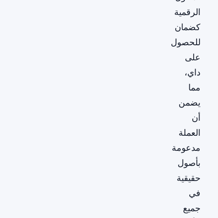
الرقمية
كضمان
للحصول
على
داي،
مما
يضمن
أن
العملة
مدعومة
بأصول
حقيقية
في
جميع