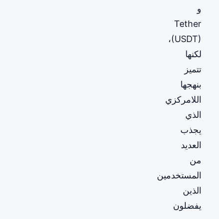
و
Tether
(USDT)،
لكنها
تتميز
بنهجها
اللامركزي
الذي
يجذب
العديد
من
المستخدمين
الذين
يفضلون