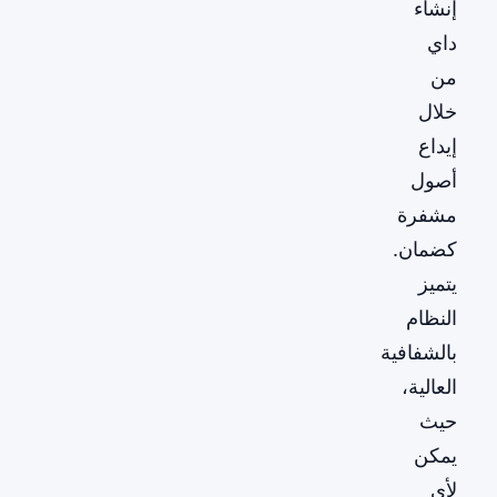
إنشاء
داي
من
خلال
إيداع
أصول
مشفرة
كضمان.
يتميز
النظام
بالشفافية
العالية،
حيث
يمكن
لأي