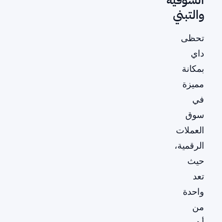
والتبني
تحظى
داي
بمكانة
مميزة
في
سوق
العملات
الرقمية،
حيث
تعد
واحدة
من