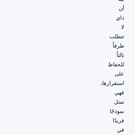
أن
داي
لا
تتطلب
طرفاً
ثالثاً
للحفاظ
على
استقرارها،
فهي
تمثل
نموذجًا
فريدًا
في