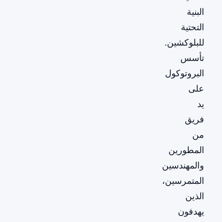
البنية
التحتية
للبلوكشين.
تأسس
البروتوكول
على
يد
فريق
من
المطورين
والمهندسين
المتمرسين،
الذين
يهدفون