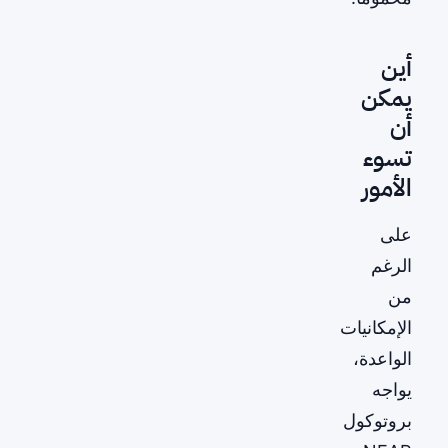
أين
يمكن
أن
تسوء
الأمور
على
الرغم
من
الإمكانيات
الواعدة،
يواجه
بروتوكول