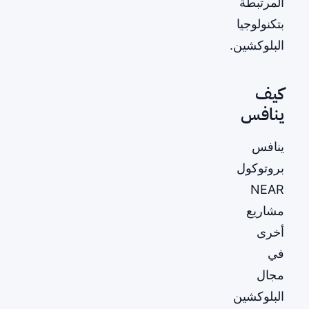
المرتبطة
بتكنولوجيا
البلوكشين.
كيف
ينافس
ينافس
بروتوكول
NEAR
مشاريع
أخرى
في
مجال
البلوكشين