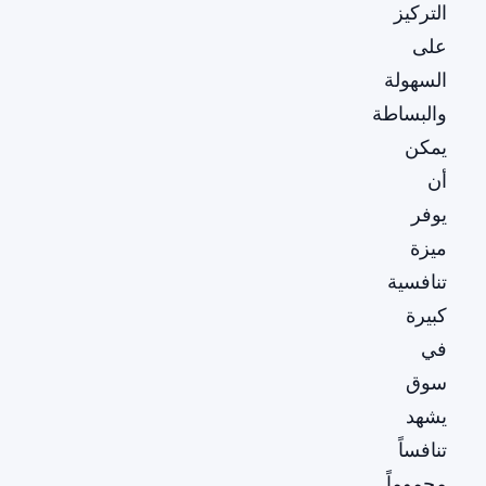
التركيز
على
السهولة
والبساطة
يمكن
أن
يوفر
ميزة
تنافسية
كبيرة
في
سوق
يشهد
تنافساً
محموماً.