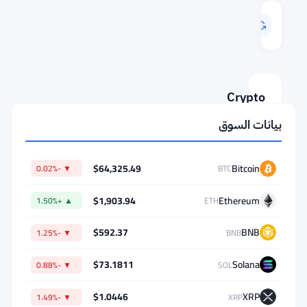
آخر
تحديث
Aug 6, 2026 14:01
Crypto
Converter
بيانات السوق
AMOUNT
$64,325.49
Bitcoin
▼ -0.02%
BTC
FROM
$1,903.94
Ethereum
▲ +1.50%
ETH
$592.37
BNB
▼ -1.25%
BNB
⇄
TO
$73.1811
Solana
▼ -0.88%
SOL
$1.0446
XRP
▼ -1.49%
XRP