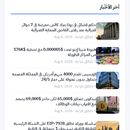
آخر الأخبار
1H
▲
0.16%
حكم قضائي في يوتا يترك كالش معرضة في 7 دوائر
24H
فدرالية بعد رفض القاضي الحماية الفدرالية
▲
1 دقائق قراءة · Aug 6, 2026
0.23%
7D
هبوط شيبا إينو تحت $0.000005 مع تصفية $176K
▲
من المراكز الطويلة
2.53%
1 دقائق قراءة · Aug 6, 2026
كوينبيس تقدم 4000 سهم أمريكي في المملكة المتحدة
بتداول بدون عمولة على مدار 24/5
1 دقائق قراءة · Aug 6, 2026
مشاركة:
بيتكوين تتجاوز $65,000 لكن حاجز $69,000 يصمد
مع اقتراب بيانات الوظائف
1 دقائق قراءة · Aug 6, 2026
سلسلة وورلد تطلق EIP-7928 على الشبكة الرئيسية
للطبقة الثانية، تستهدف 1 جيجاغاز في الثانية