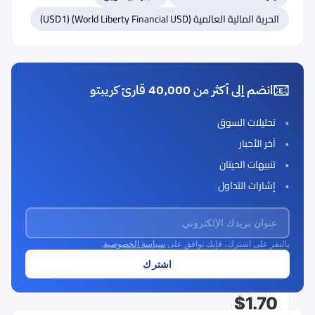
الحرية المالية العالمية (World Liberty Financial USD) (USD1)
#34 بيت تنسور (Bittensor)
#35 PAX Gold (PAXG)
📧
انضم إلى أكثر من 40,000 قارئ كريبتو
بروتوكول
NEAR
تحليلات السوق
(NEAR)
آخر الأخبار
Rank
NEAR
تنبيهات الحيتان
#33
إشارات التداول
Buy Now
بالنقر على اشترك، فإنك توافق على
سياسة الخصوصية
.
السعر
الحالي
$1.70