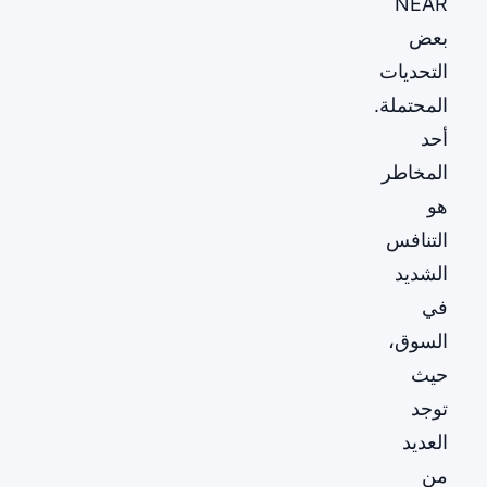
NEAR
بعض
التحديات
المحتملة.
أحد
المخاطر
هو
التنافس
الشديد
في
السوق،
حيث
توجد
العديد
من