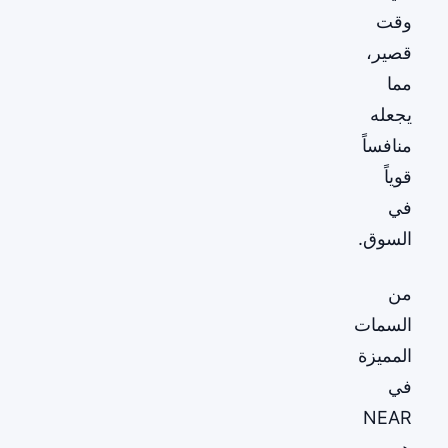
وقت
قصير،
مما
يجعله
منافساً
قوياً
في
السوق.
من
السمات
المميزة
في
NEAR