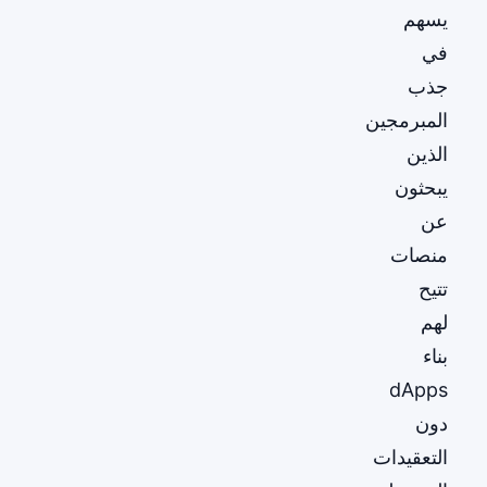
يسهم
في
جذب
المبرمجين
الذين
يبحثون
عن
منصات
تتيح
لهم
بناء
dApps
دون
التعقيدات