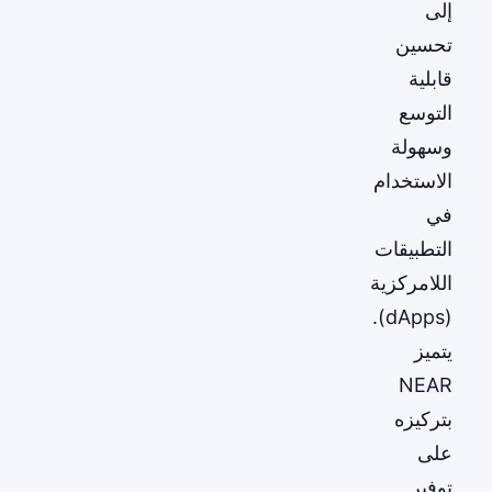
إلى
تحسين
قابلية
التوسع
وسهولة
الاستخدام
في
التطبيقات
اللامركزية
(dApps).
يتميز
NEAR
بتركيزه
على
توفير