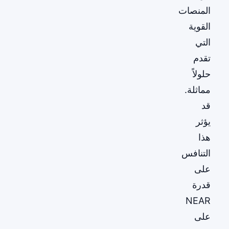
المنصات
القوية
التي
تقدم
حلولاً
مماثلة.
قد
يؤثر
هذا
التنافس
على
قدرة
NEAR
على