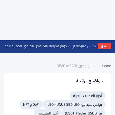
ش معرضة في 7 دوائر فدرالية بعد رفض القاضي الحماية الفدرالية
عاجل
Home
›
›
بروتوكول NEAR (NEAR)
المواضيع الرائجة
العودة
إلى
أخبار العملات البديلة
أعلى
القائمة
يونس سيد ليو (UNUS SED LEO) (LEO)
DeFi و NFT
#32 يوني سواب (UNI)
تيثر (Tether USDt) (USDT)
أخبار البيتكوين
#31 كرونوس (Cronos – CRO)