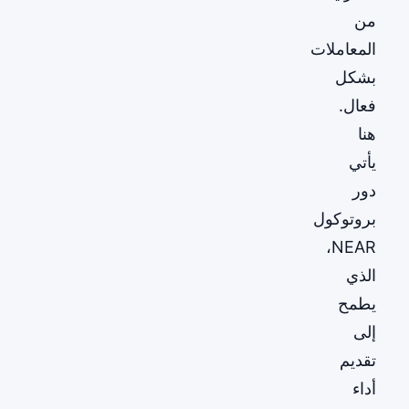
من
المعاملات
بشكل
فعال.
هنا
يأتي
دور
بروتوكول
NEAR،
الذي
يطمح
إلى
تقديم
أداء