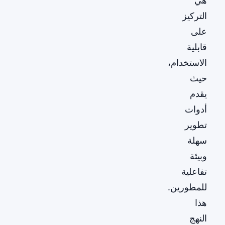
هي
التركيز
على
قابلية
الاستخدام،
حيث
يقدم
أدوات
تطوير
سهلة
وبيئة
تفاعلية
للمطورين.
هذا
النهج