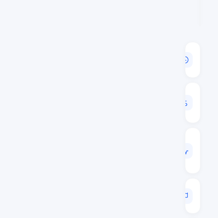
القيمة
السوقية
$2,211,728,465
حجم
24
س
$109,040,732
الحجم
/
القيمة
السوقية
0.0493
الترتيب
السوقي
#33