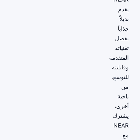
يقدم
بديلاً
جذاباً
بفضل
تقنياته
المتقدمة
وقابليته
للتوسع.
من
ناحية
أخرى،
يشترك
NEAR
مع