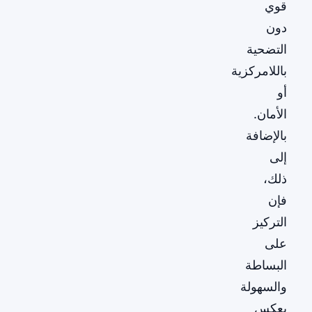
قوي
دون
التضحية
باللامركزية
أو
الأمان.
بالإضافة
إلى
ذلك،
فإن
التركيز
على
البساطة
والسهولة
يعكس