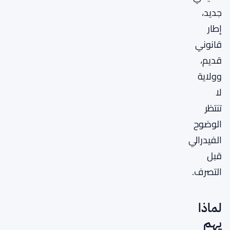
جديد،
إطار
قانوني
قديم،
وولاية
لا
تنتظر
الوضوح
الفيدرالي
قبل
التصرف.
لماذا
يهم