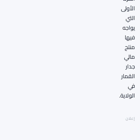
الأولى
التي
يواجه
فيها
منتج
مالي
جدار
القمار
في
الولاية.
إعلان