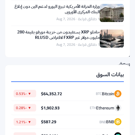
عادت
وزارة الخزانة الأمريكية تبيع اليورو لدعم الين دون إبلاغ
البنك المركزي الأوروبي
كالشي
1 دقائق قراءة · Aug 7, 2026
إلى
حاملو XRP يستفيدون من خزينة مورفو بقيمة 280
المحكمة.
مليون دولار عبر FXRP لاقتراض RLUSD
قدمت
1 دقائق قراءة · Aug 7, 2026
منصة
سوق
التوقعات
بيانات السوق
استئنافًا
إلى
$64,352.72
Bitcoin
▼ -0.53%
BTC
محكمة
$1,902.93
Ethereum
▼ -0.28%
ETH
الاستئناف
الثانية
$587.29
BNB
▼ -1.21%
BNB
بعد