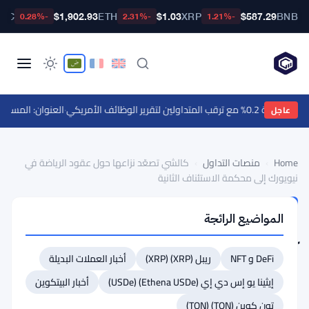
BTC
$1,902.93
ETH
$1.03
XRP
$587.29
BNB
-0.28%
-2.31%
-1.21%
ع ترقب المتداولين لتقرير الوظائف الأمريكي
·
العنوان: المستشار القانوني لـ Ripple يستشهد بـ 67 مليون ح
عاجل
Home
›
منصات التداول
›
كالشي تصعّد نزاعها حول عقود الرياضة في
نيويورك إلى محكمة الاستئناف الثانية
منصات
المواضيع الرائجة
التداول
كالشي
DeFi و NFT
ريبل (XRP) (XRP)
أخبار العملات البديلة
تصعّد
نزاعها
إيثينا يو إس دي إي (Ethena USDe) (USDe)
أخبار البيتكوين
حول
تون كوين (TON) (TON)