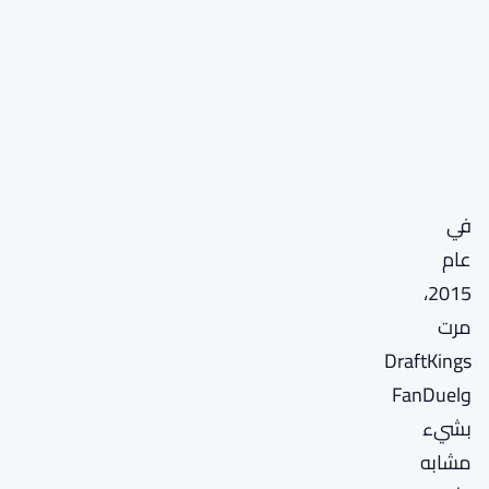
في
عام
2015،
مرت
DraftKings
وFanDuel
بشيء
مشابه