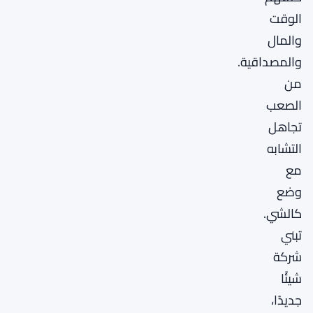
الوقت
والمال
والمصداقية.
من
الصعب
تجاهل
التشابه
مع
وضع
كالشي.
تبني
شركة
شيئًا
جديدًا،