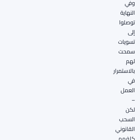
وفي
النهاية
توصلوا
إلى
تسويات
سمحت
لهم
بالاستمرار
في
العمل
–
لكن
السحب
القانوني
كلفهم