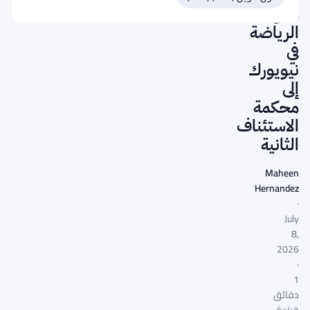
عقود
الرياضة
في
نيويورك
إلى
محكمة
الاستئناف
الثانية
Maheen
Hernandez
·
July
8,
2026
·
1
دقائق