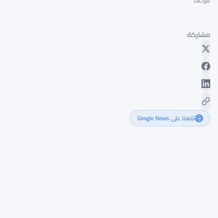
قراءة
مشاركة:
تابعنا على Google News
كالشي
تصعّد
نزاعها
حول
عقود
الرياضة
في