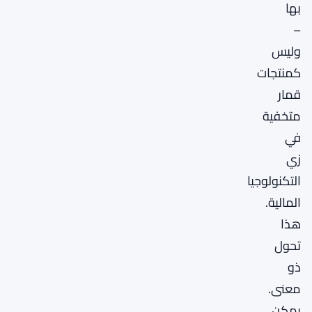
بها
–
وليس
كمنتجات
قمار
متخفية
في
زي
التكنولوجيا
المالية.
هذا
تحول
ذو
معنى.
يمكن