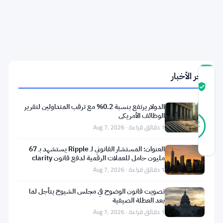
نيويورك
إلى
محكمة
الاستئناف
الثانية
آخر الأخبار
درجة
ثقة
موثّق
المجتمع
الدولار يرتفع بنسبة 0.2% مع ترقب المتداولين لتقرير
13
الوظائف الأمريكي
موثّق
92
أصوات
1 دقائق قراءة · Aug 7, 2026
%
حقيقي
آخر تحديث 4 أسابيع مضت
العنوان: المستشار القانوني لـ Ripple يستشهد بـ 67
مليون حامل للعملات الرقمية لدفع قانون clarity
1 دقائق قراءة · Aug 7, 2026
ما
تصويت قانون الوضوح في مجلس الشيوخ يتأجل لما
الذي
بعد العطلة الصيفية
حدث
1 دقائق قراءة · Aug 7, 2026