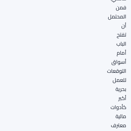
فمن
المحتمل
أن
تفتح
الباب
أمام
أسواق
التوقعات
للعمل
بحرية
أكبر
كأدوات
مالية
معترف