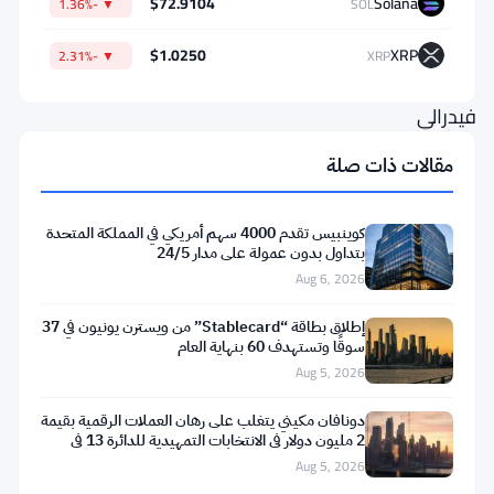
$72.9104
Solana
▼ -1.36%
SOL
أن
رفض
$1.0250
XRP
▼ -2.31%
XRP
قاضٍ
فيدرالي
في
مقالات ذات صلة
نيويورك
منع
كوينبيس تقدم 4000 سهم أمريكي في المملكة المتحدة
مسؤولي
بتداول بدون عمولة على مدار 24/5
Aug 6, 2026
القمار
في
إطلاق بطاقة “Stablecard” من ويسترن يونيون في 37
سوقًا وتستهدف 60 بنهاية العام
الولاية
Aug 5, 2026
من
تطبيق
دونافان مكيني يتغلب على رهان العملات الرقمية بقيمة
2 مليون دولار في الانتخابات التمهيدية للدائرة 13 في
اللوائح
ميشيغان
Aug 5, 2026
المحلية