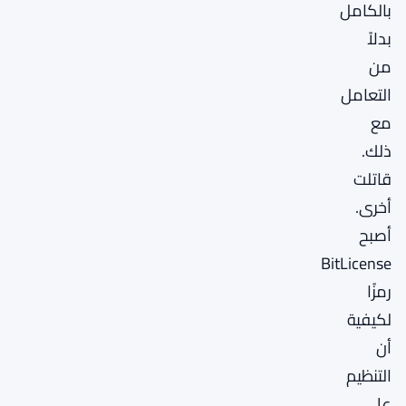
بالكامل
بدلاً
من
التعامل
مع
ذلك.
قاتلت
أخرى.
أصبح
BitLicense
رمزًا
لكيفية
أن
التنظيم
على