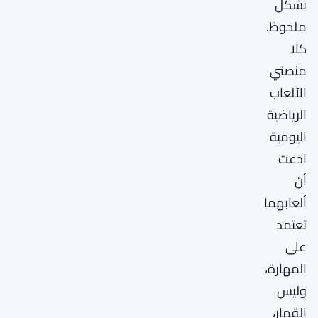
بشكل
ملحوظ.
كلا
منصتي
الألعاب
الرياضية
اليومية
ادعت
أن
ألعابهما
تعتمد
على
المهارة،
وليس
القمار،