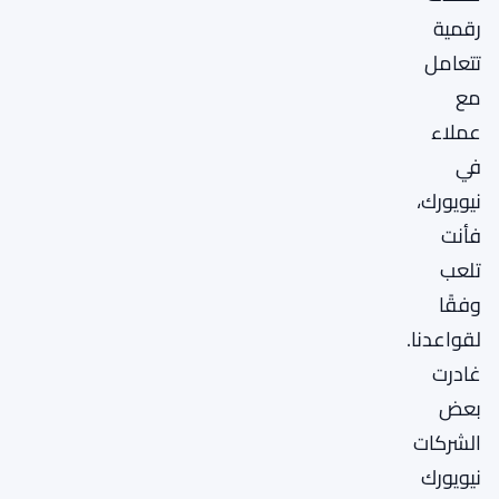
رقمية
تتعامل
مع
عملاء
في
نيويورك،
فأنت
تلعب
وفقًا
لقواعدنا.
غادرت
بعض
الشركات
نيويورك