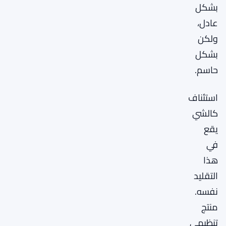
بشكل
عادل،
ولكن
بشكل
حاسم.
استئناف
كالشي
يقع
في
هذا
التقليد
نفسه.
منتج
تنظيمي