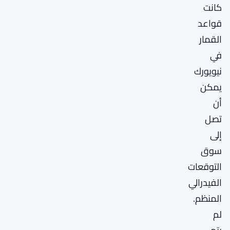
كانت
قواعد
القمار
في
نيويورك
يمكن
أن
تصل
إلى
سوق
التوقعات
الفيدرالي
المنظم.
لم