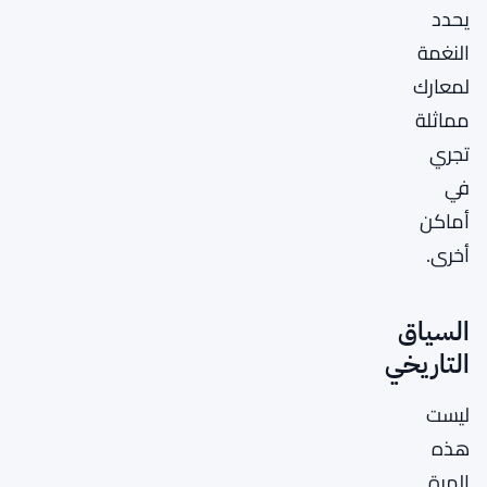
يحدد
النغمة
لمعارك
مماثلة
تجري
في
أماكن
أخرى.
السياق
التاريخي
ليست
هذه
المرة