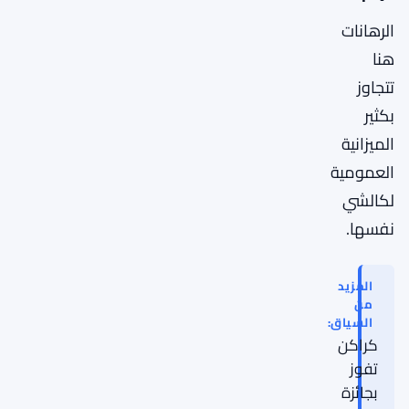
الرهانات
هنا
تتجاوز
بكثير
الميزانية
العمومية
لكالشي
نفسها.
المزيد
من
السياق:
كراكن
تفوز
بجائزة