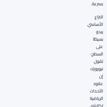
بسرعة.
النزاع
الأساسي
يبدو
بسيطًا
على
السطح:
تقول
نيويورك
إن
عقود
الأحداث
الرياضية
لكالشي