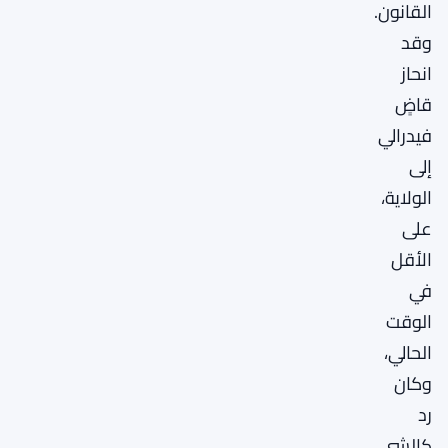
القانون.
وقد
انحاز
قاضٍ
فيدرالي
إلى
الولاية،
على
الأقل
في
الوقت
الحالي،
وكان
رد
كالشي