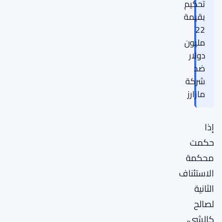
تحكيم
بقيمة
22
مليون
دولار
ضد
شركة
مازارز
إذا
حكمت
محكمة
الاستئناف
الثانية
لصالح
كالشي،