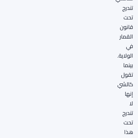
تندرج
تحت
قانون
القمار
في
الولاية.
بينما
تقول
كالشي
إنها
لا
تندرج
تحت
هذا