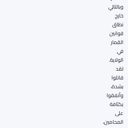
وبالتالي
خارج
نطاق
قوانين
القمار
في
الولاية.
لقد
قاتلوا
بشدة،
وأنفقوا
بكثافة
على
المحامين،