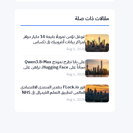
$1,913.23
Ethereum
▲ +0.74%
ETH
$591.18
BNB
▼ -0.15%
BNB
$73.9102
Solana
▲ +1.85%
SOL
$1.0300
XRP
▼ -0.12%
XRP
مقالات ذات صلة
غوغل تؤمن تمويلًا بقيمة 14 مليار دولار
لمراكز بيانات أنثروبيك في تكساس
Aug 5, 2026
علي بابا تطرح نموذج Qwen3.8-Max
مجاناً على Hugging Face، تراهن على