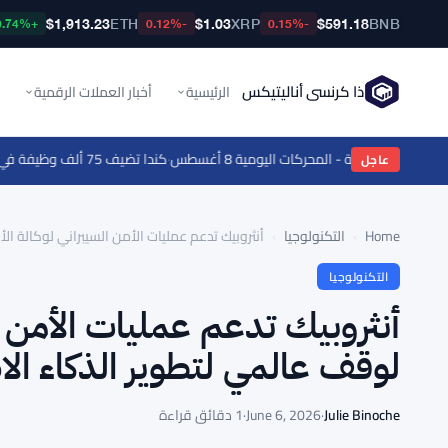
$1,913.23
ETH
$1.03
XRP
$591.18
BNB
+0.74%
-0.12%
-0.15%
ذا كرنسي أناليتيكس
الرئيسية
أخبار العملات الرقمية
·
كندا تضيف 75 ألف وظيفة في يوليو بينما تخسر أمريكا 23 ألفاً والبيتكوين يثبت عند 65 ألف دولار
عاجل
Home
›
التكنولوجيا
›
أنثروبيك تدعم عمليات الأمن السيبراني لوكالة 
التكنولوجيا
أنثروبيك تدعم عمليات الأمن ا
لوقف عالمي لتطوير الذكاء ال
Julie Binoche
·
June 6, 2026
·
1 دقائق قراءة