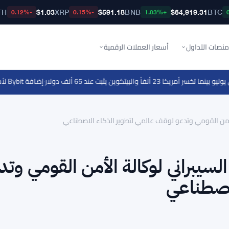
TH
$1.03
XRP
$591.18
BNB
$64,919.31
BTC
-0.12%
-0.15%
+1.03%
منصات التداول
أسعار العملات الرقمية
·
إضافة Bybit لأسهم ميتا وتسلا وسيركل إلى الأصول المزدوجة مع وصول السوق إلى 1.48 مليار دولار
الأمن القومي وتدعو لوقف عالمي لتطوير الذكاء الاصطناعي
لسيبراني لوكالة الأمن القومي وتد
اصطناعي