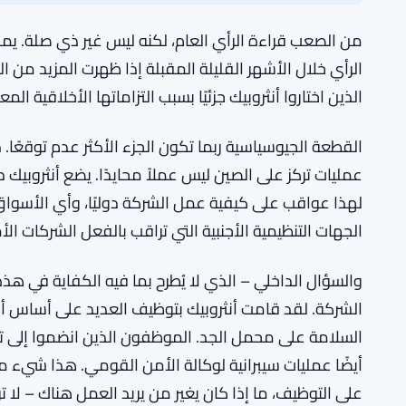
التشريعية، فقد يكون تأثير الشركة على القواعد النهائية كبي
سلوك المنافسين يستحق المتابعة أيضًا. لم يقم اللاعبون ا
حكومي مصحوب بدعوات أخلاقية. إذا اتبعوا خطى أنثروبيك
بشيء عن المكان الذي يعتقد فيه القطاع أن الأرض الآم
أنثروبيك تدعو لوقف تطوير الذكاء ال
المزيد من السياق:
من الصعب قراءة الرأي العام، لكنه ليس غير ذي صلة. ي
الرأي خلال الأشهر القليلة المقبلة إذا ظهرت المزيد من
الذين اختاروا أنثروبيك جزئيًا بسبب التزاماتها الأخلاقية ال
القطعة الجيوسياسية ربما تكون الجزء الأكثر عدم توقعً
عمليات تركز على الصين ليس عملاً محايدًا. يضع أنثروبيك 
لهذا عواقب على كيفية عمل الشركة دوليًا، وأي الأسواق