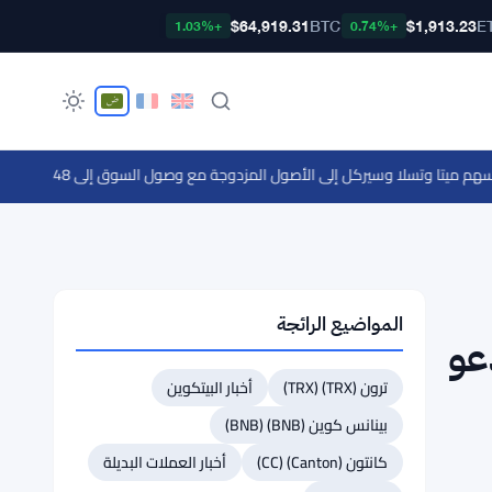
$64,919.31
BTC
$1,913.23
E
+1.03%
+0.74%
·
المواضيع الرائجة
عو
ترون (TRX) (TRX)
أخبار البيتكوين
بينانس كوين (BNB) (BNB)
كانتون (Canton) (CC)
أخبار العملات البديلة