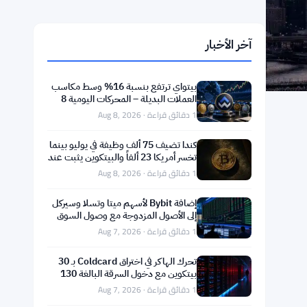
آخر الأخبار
بيتواي ترتفع بنسبة 16% وسط مكاسب
العملات البديلة – المحركات اليومية 8
أغسطس
1 دقائق قراءة · Aug 8, 2026
كندا تضيف 75 ألف وظيفة في يوليو بينما
تخسر أمريكا 23 ألفاً والبيتكوين يثبت عند