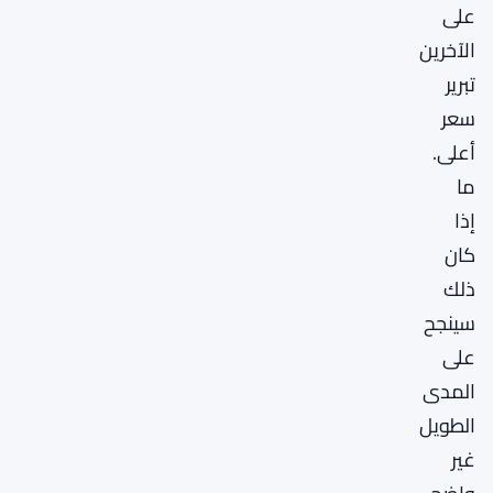
على
الآخرين
تبرير
سعر
أعلى.
ما
إذا
كان
ذلك
سينجح
على
المدى
الطويل
غير