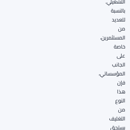
التشغيلي.
بالنسبة
للعديد
من
المستثمرين،
خاصة
على
الجانب
المؤسساتي،
فإن
هذا
النوع
من
التغليف
يستحق