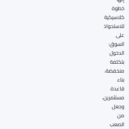
خطوة
كلاسيكية
للاستحواذ
على
السوق:
الدخول
بتكلفة
منخفضة،
بناء
قاعدة
مستثمرين،
وجعل
من
الصعب