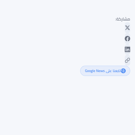
مشاركة:
تابعنا على Google News
إطلاق
جرايسكيل
لصندوق
HYPG
للستيكينغ
بتكلفة
0.29%،
الأرخص