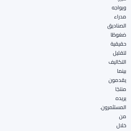
ويواجه
مدراء
الصناديق
ضغوطًا
حقيقية
لتقليل
التكاليف
بينما
يقدمون
منتجًا
يريده
المستثمرون.
من
خلال