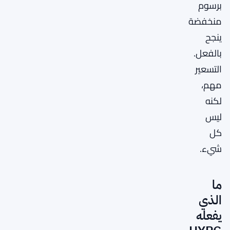
برسوم
منخفضة
ينجح
بالفعل.
التسعير
مهم،
لكنه
ليس
كل
شيء.
ما
الذي
يفعله