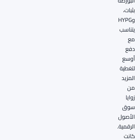
البورصة
بثبات،
وHYPG
يتناسب
مع
دفع
أوسع
لتغطية
المزيد
من
زوايا
سوق
الأصول
الرقمية.
كانت