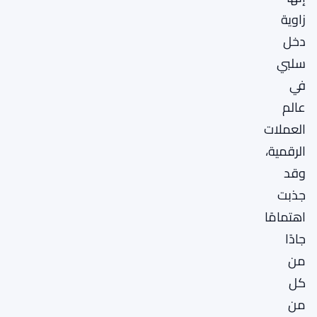
زاوية
دخل
سلبي
في
عالم
العملات
الرقمية،
وقد
جذبت
اهتمامًا
جادًا
من
كل
من