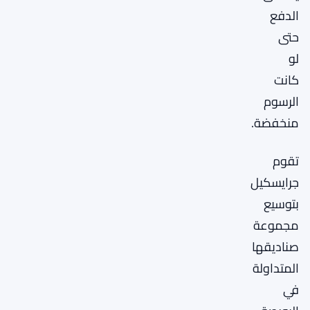
الدفع
حتى
لو
كانت
الرسوم
منخفضة.
تقوم
جرايسكيل
بتوسيع
مجموعة
صناديقها
المتداولة
في