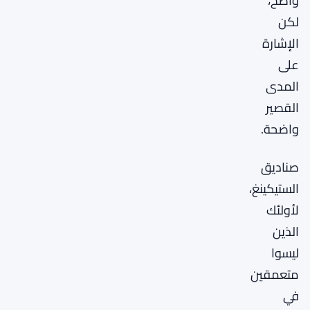
واضح،
لكن
الإشارة
على
المدى
القصير
واضحة.
صناديق
الستيكينغ،
لأولئك
الذين
ليسوا
متعمقين
في