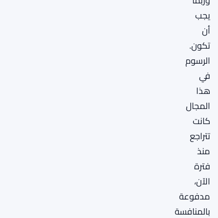
وربما
يجب
أن
تكون.
الرسوم
في
هذا
المجال
كانت
تتراجع
منذ
فترة
الآن،
مدفوعة
بالمنافسة