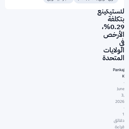
HYPG
للستيكينغ
بتكلفة
0.29%،
الأرخص
في
الولايات
المتحدة
Pankaj
K
·
June
3,
2026
·
1
دقائق
قراءة