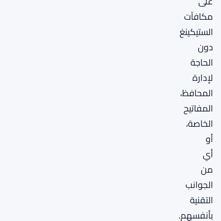
على
مكافآت
الستيكينغ
دون
الحاجة
لإدارة
المحافظ،
المفاتيح
الخاصة،
أو
أي
من
الجوانب
التقنية
بأنفسهم.