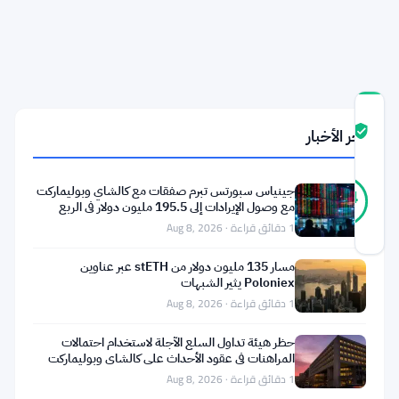
في
الولايات
المتحدة
درجة
آخر الأخبار
ثقة
موثّق
المجتمع
37
موثّق
جينياس سبورتس تبرم صفقات مع كالشاي وبوليماركت
84
أصوات
%
مع وصول الإيرادات إلى 195.5 مليون دولار في الربع
حقيقي
الثاني
1 دقائق قراءة · Aug 8, 2026
آخر تحديث 2 أشهر مضت
مسار 135 مليون دولار من stETH عبر عناوين
أطلقت
Poloniex يثير الشبهات
1 دقائق قراءة · Aug 8, 2026
جرايسكيل
صندوقًا
حظر هيئة تداول السلع الآجلة لاستخدام احتمالات
المراهنات في عقود الأحداث على كالشاي وبوليماركت
جديدًا
1 دقائق قراءة · Aug 8, 2026
في