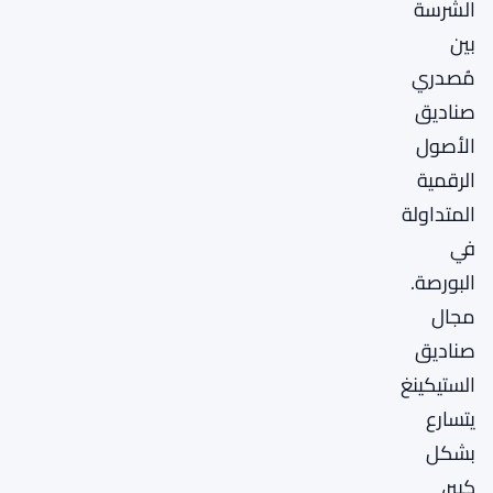
الشرسة
بين
مُصدري
صناديق
الأصول
الرقمية
المتداولة
في
البورصة.
مجال
صناديق
الستيكينغ
يتسارع
بشكل
كبير،