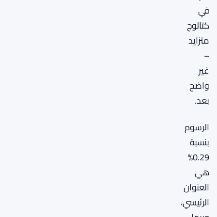
في
كتالوج
متزايد
–
غير
واضح
بعد.
الرسوم
بنسبة
0.29%
هي
العنوان
الرئيسي،