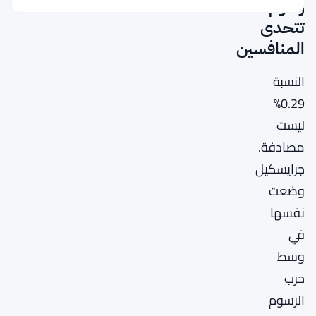
رسوم
تتحدى
المنافسين
النسبة
0.29%
ليست
مصادفة.
جرايسكيل
وضعت
نفسها
في
وسط
حرب
الرسوم