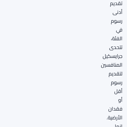
تقديم
أدنى
رسوم
في
الفئة،
تتحدى
جرايسكيل
المنافسين
لتقديم
رسوم
أقل
أو
فقدان
الأرضية.
إنها