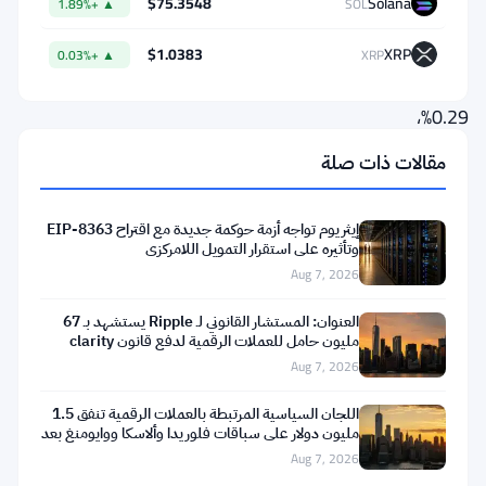
$75.3548
Solana
▲ +1.89%
SOL
رسمًا
للرعاية
$1.0383
XRP
▲ +0.03%
XRP
بنسبة
0.29%،
وهو
مقالات ذات صلة
الأدنى
بين
إيثريوم تواجه أزمة حوكمة جديدة مع اقتراح EIP-8363
المنتجات
وتأثيره على استقرار التمويل اللامركزي
Aug 7, 2026
المدرجة
في
العنوان: المستشار القانوني لـ Ripple يستشهد بـ 67
مليون حامل للعملات الرقمية لدفع قانون clarity
الولايات
Aug 7, 2026
المتحدة
حاليًا.
اللجان السياسية المرتبطة بالعملات الرقمية تنفق 1.5
مليون دولار على سباقات فلوريدا وألاسكا ووايومنغ بعد
تعثر
Aug 7, 2026