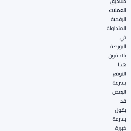
صناديق
العملات
الرقمية
المتداولة
في
البورصة
يلاحقون
هذا
التوقع
بسرعة.
البعض
قد
يقول
بسرعة
كبيرة