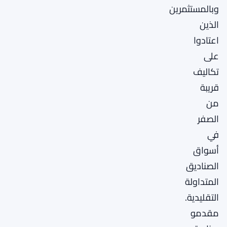
وبالمستثمرين
الذين
اعتادوا
على
تكاليف
قريبة
من
الصفر
في
أسواق
الصناديق
المتداولة
التقليدية.
مقدمو