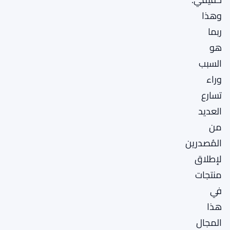
وهذا
ربما
هو
السبب
وراء
تسارع
العديد
من
المُصدرين
لإطلاق
منتجات
في
هذا
المجال