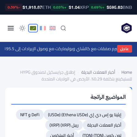
TC
$1,918.87
ETH
$1.04
XRP
$595.63
BNB
-0.59%
+0.03%
+0.69%
رتس تبرم صفقات مع كالشاي وبوليماركت مع وصول الإيرادات إلى 195.5 مليون دولار في الربع الثاني
عاجل
Home
›
أخبار العملات البديلة
›
إطلاق جرايسكيل لصندوق HYPG
للستيكينغ بتكلفة 0.29%، الأرخص في الولايات المتحدة
أخبار
المواضيع الرائجة
العملات
البديلة
إطلاق
إيثينا يو إس دي إي (Ethena USDe) (USDe)
DeFi و NFT
جرايسكيل
أخبار العملات البديلة
ريبل (XRP) (XRP)
لصندوق
تون كوين (TON) (TON)
أخبار البيتكوين