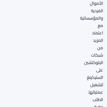
الأموال
الفردية
والمؤسساتية
مع
اعتماد
المزيد
من
شبكات
البلوكتشين
على
الستيكينغ
لتشغيل
عملياتها.
الطلب
حقيقي.