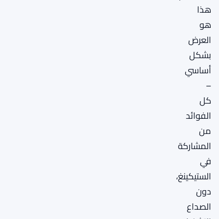
هذا
هو
العرض
بشكل
أساسي
–
كل
الفوائد
من
المشاركة
في
الستيكينغ،
دون
الصداع