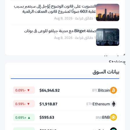
التصويت على قانون الوضوح يُؤجل إلى سبتمبر بسبب
3
عقبة الـ60 صوتًا لمشروع قانون العملات الرقمية
يونيو.
1 دقائق قراءة · Aug 8, 2026
الصندوق
صفقة Bitget مع مدينة جيلفو للوعي في بوتان
الذي
1 دقائق قراءة · Aug 8, 2026
يُدعى
Hyperliquid
Staking
ETF
بيانات السوق
ويتم
تداوله
$64,946.92
Bitcoin
▼ -0.09%
BTC
تحت
$1,918.87
Ethereum
▼ -0.59%
ETH
الرمز
HYPG،
$595.63
BNB
▲ +0.69%
BNB
يحمل