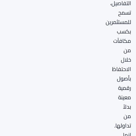
التفاصيل،
تسمح
للمستثمرين
بكسب
مكافآت
من
خلال
الاحتفاظ
بأصول
رقمية
معينة
بدلاً
من
تداولها.
إنها